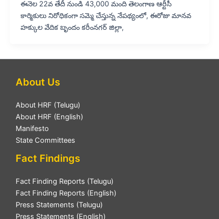
ఈనెల 22వ తేదీ నుండి 43,000 మంది తెలంగాణ ఆర్టీసీ
కార్మికులు నిరోధికంగా సమ్మె చేస్తున్న నేపథ్యంలో, ఈరోజు మానవ
హక్కుల వేదిక బృందం కరీంనగర్ జిల్లా,
About Us
About HRF (Telugu)
About HRF (English)
Manifesto
State Committees
Fact Findings
Fact Finding Reports (Telugu)
Fact Finding Reports (English)
Press Statements (Telugu)
Press Statements (English)