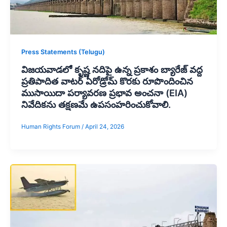
Press Statements (Telugu)
విజయవాడలో కృష్ణ నదిపై ఉన్న ప్రకాశం బ్యారేజ్ వద్ద
ప్రతిపాదిత వాటర్ ఏరోడ్రోమ్ కొరకు రూపొందించిన
ముసాయిదా పర్యావరణ ప్రభావ అంచనా (EIA)
నివేదికను తక్షణమే ఉపసంహరించుకోవాలి.
Human Rights Forum
/
April 24, 2026