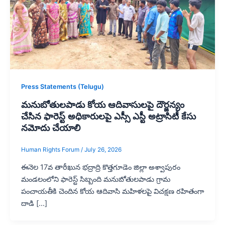
Press Statements (Telugu)
మనుబోతులపాడు కోయ ఆదివాసులపై దౌర్జన్యం
చేసిన ఫారెస్ట్ అధికారులపై ఎస్సీ ఎస్టీ అట్రాసిటీ కేసు
నమోదు చేయాలి
Human Rights Forum
/
July 26, 2026
ఈనెల 17వ తారీఖున భద్రాద్రి కొత్తగూడెం జిల్లా అశ్వాపురం
మండలంలోని ఫారెస్ట్ సిబ్బంది మనుబోతులపాడు గ్రామ
పంచాయతీకి చెందిన కోయ ఆదివాసి మహిళలపై విచక్షణ రహితంగా
దాడి […]