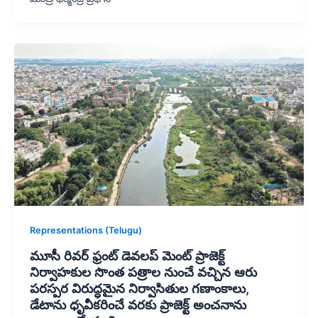
Representations (Telugu)
మూసీ రివర్‌ ఫ్రంట్ డెవలప్‌ మెంట్ ప్రాజెక్ట్
నిర్వాహకుల సొంత పత్రాల నుంచే వచ్చిన ఆరు
పరస్పర విరుద్ధమైన నిర్వాసితుల గణాంకాలు,
డేటాను ధృవీకరించే వరకు ప్రాజెక్ట్ అంచనాను