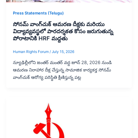
Press Statements (Telugu)
సోనమ్ వాంగ్‌చుక్ ఆమరణ దీక్షకు మరియు
విద్యావ్యవస్థలో పారదర్శకత కోసం జరుగుతున్న
పోరాటానికి HRF మద్దతు
Human Rights Forum
/
July 15, 2026
న్యూఢిల్లీలోని జంతర్ మంతర్ వద్ద జూన్ 28, 2026 నుండి
ఆమరణ నిరాహార దీక్ష చేస్తున్న సామాజిక కార్యకర్త సోనమ్
వాంగ్‌చుక్ ఆరోగ్య పరిస్థితి క్షీణిస్తున్న పట్ల