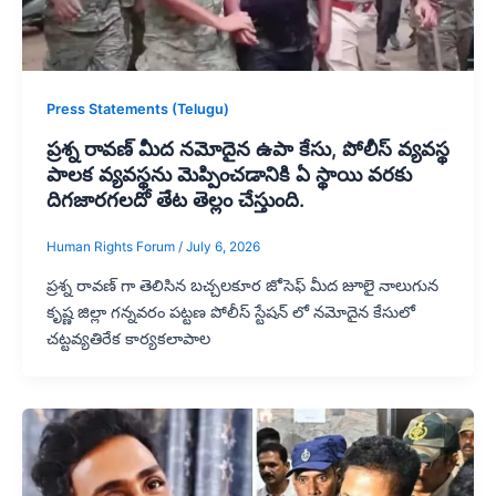
Press Statements (Telugu)
ప్రశ్న రావణ్ మీద నమోదైన ఉపా కేసు, పోలీస్ వ్యవస్థ
పాలక వ్యవస్థను మెప్పించడానికి ఏ స్థాయి వరకు
దిగజారగలదో తేట తెల్లం చేస్తుంది.
Human Rights Forum
/
July 6, 2026
ప్రశ్న రావణ్ గా తెలిసిన బచ్చలకూర జోసెఫ్ మీద జూలై నాలుగున
కృష్ణ జిల్లా గన్నవరం పట్టణ పోలీస్ స్టేషన్ లో నమోదైన కేసులో
చట్టవ్యతిరేక కార్యకలాపాల