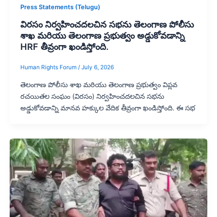
Press Statements (Telugu)
విరసం నిర్వహించదలచిన సభను తెలంగాణ పోలీసు
శాఖ మరియు తెలంగాణ ప్రభుత్వం అడ్డుకోవడాన్ని
HRF తీవ్రంగా ఖండిస్తోంది.
Human Rights Forum
/
July 6, 2026
తెలంగాణ పోలీసు శాఖ మరియు తెలంగాణ ప్రభుత్వం విప్లవ
రచయితల సంఘం (విరసం) నిర్వహించదలచిన సభను
అడ్డుకోవడాన్ని మానవ హక్కుల వేదిక తీవ్రంగా ఖండిస్తోంది. ఈ సభ