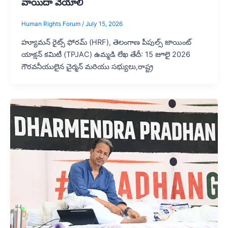
వాయిదా వేయాలి
Human Rights Forum
/
July 15, 2026
హ్యూమన్ రైట్స్ ఫోరమ్ (HRF), తెలంగాణ పీపుల్స్ జాయింట్
యాక్షన్ కమిటీ (TPJAC) ఉమ్మడి లేఖ ​తేదీ: 15 జూలై 2026
గౌరవనీయులైన చైర్మన్ మరియు సభ్యులు,రాష్ట్ర