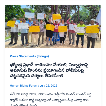
Press Statements (Telugu)
ధర్మేంద్ర ప్రధాన్ రాజీనామా చేయాలి, విద్యార్థులపై
అమానుష హింసను ప్రయోగించిన పోలీసులపై
చట్టపరమైన చర్యలు తీసుకోవాలి
Human Rights Forum
/
July 25, 2026
తేదీ 20 జూలై 2026 సోమవారం ఢిల్లీలోని జంతర్ మంతర్ వద్ద
కాక్రోచ్ జనతా పార్టీ ఆధ్వర్యంలో విద్యార్థులు కేంద్ర విద్యా శాఖ
మంత్రి ధర్మేంద్ర ప్రధాన్