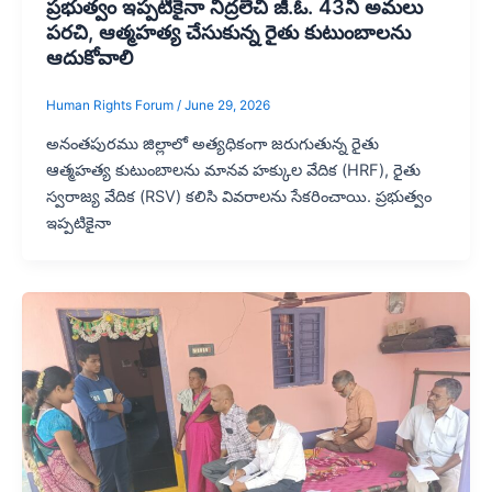
ప్రభుత్వం ఇప్పటికైనా నిద్రలేచి జీ.ఓ. 43ని అమలు
పరచి, ఆత్మహత్య చేసుకున్న రైతు కుటుంబాలను
ఆదుకోవాలి
Human Rights Forum
/
June 29, 2026
అనంతపురము జిల్లాలో అత్యధికంగా జరుగుతున్న రైతు
ఆత్మహత్య కుటుంబాలను మానవ హక్కుల వేదిక (HRF), రైతు
స్వరాజ్య వేదిక (RSV) కలిసి వివరాలను సేకరించాయి. ప్రభుత్వం
ఇప్పటికైనా