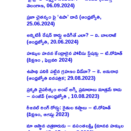
తెలంగాణ, 06.09.2024)
ప్రజా చైతన్యం పై ‘ఉపా’ దాడి (ఆంధ్రజ్యోతి,
25.06.2024)
అన్నిటికీ రేషన్ కార్డు అడిగితే ఎలా? – వి. బాలరాజ్‌
(ఆంధ్రజ్యోతి, 20.06.2024)
హక్కుల హనన కేంద్రాలైన పోలీసు స్టేషన్లు – టి.రోహిత్
(వీక్షణం , ఫిబ్రవరి 2024)
ఉపాధి పనికి పట్టిన గ్రహణం వీడేనా? – కె. అనురాధ
(ఆంధ్రజ్యోతి దినపత్రిక; 29.08.2023)
ప్రకృతి వైపరీత్యం అంటే అగ్ని ప్రమాదాలు మాత్రమే కాదు
– సంజీవ్ (ఆంధ్రజ్యోతి , 10.08.2023)
రీజనల్ రింగ్ రోడ్డు: రైతుల కష్టాలు – టి.రోహిత్
(వీక్షణం, ఆగష్టు 2023)
మా ఆస్థాన చిత్రకారుడు – వసంతలక్ష్మి (మానవ హక్కుల