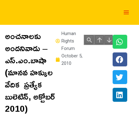
Skip
Main
to
Men
content
అంచనాలకు
Human
Rights
అందనివాడు –
Forum
ఎస్.ఎం.బాషా
October 5,
2010
(మానవ హక్కుల
వేదిక ప్రత్యేక
బులెటిన్, అక్టోబర్
2010)