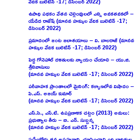
వేదిక బులెటిన్ -17; డిసెంబర్ 2022)
ఉపాధి పథకం వేతన చెల్లింవులలో ఎన్ని అవకతవకలో –
యేడిద రాజేష్‌ (మానవ హక్కుల వేదిక బులెటిన్ -17;
డిసెంబర్ 2022)
ప్రమాదంలో జంట జలాశయాలు – వి. బాలరాజ్‌ (మానవ
హక్కుల వేదిక బులెటిన్ -17; డిసెంబర్ 2022)
పెద్ద గోనెహాల్‌ దళితులకు న్యాయం చేయాలి – యు.జి.
శ్రీనివాసులు
(మానవ హక్కుల వేదిక బులెటిన్ -17; డిసెంబర్ 2022)
పరీవాహక ప్రాంతాలలో మైనింగ్‌: కళ్యాణలోవ విషాదం –
పి.ఎస్‌. అజయ్‌ కుమార్‌
(మానవ హక్కుల వేదిక బులెటిన్ -17; డిసెంబర్ 2022)
ఎస్‌.సి., ఎస్‌.టి. ఉపప్రణాళిక చట్టం (2013) అమలు:
ప్రభుత్వాల తీరు – బి. ఎన్‌. సుబ్బన్న
(మానవ హక్కుల వేదిక బులెటిన్ -17; డిసెంబర్ 2022)
సుప్రీంకోర్టు తన అసహనాన్ని చూపించాల్సింది బాధితుల