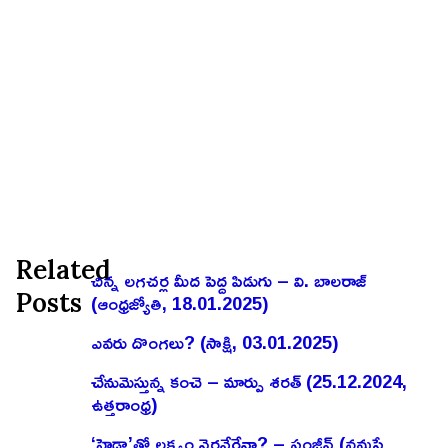
Related
చిన్న లగచర్ల మీద పెద్ద పిడుగు – వి. బాలరాజ్‌
Posts
(ఆంధ్రజ్యోతి, 18.01.2025)
ఎవరు దొంగలు? (సాక్షి, 03.01.2025)
చేనుమెస్తున్న కంచె – మార్పు శరత్ (25.12.2024,
ఉత్తరాంధ్ర)
‘హైడ్రా’తో లక్ష్యం నెరవేరేనా? – సంజీవ్ (నమస్తే