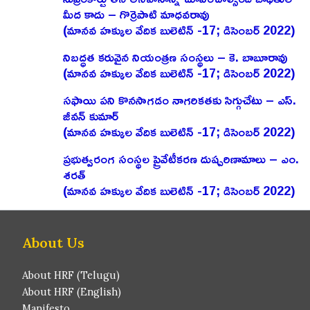
మీద కాదు – గొర్రెపాటి మాధవరావు
(మానవ హక్కుల వేదిక బులెటిన్ -17; డిసెంబర్ 2022)
నిబద్ధత కరువైన నియంత్రణ సంస్థలు – కె. బాబూరావు
(మానవ హక్కుల వేదిక బులెటిన్ -17; డిసెంబర్ 2022)
సఫాయి పని కొనసాగడం నాగరికతకు సిగ్గుచేటు – ఎస్‌.
జీవన్‌ కుమార్‌
(మానవ హక్కుల వేదిక బులెటిన్ -17; డిసెంబర్ 2022)
ప్రభుత్వరంగ సంస్థల ప్రైవేటీకరణ దుష్పరిణామాలు – ఎం.
శరత్‌
(మానవ హక్కుల వేదిక బులెటిన్ -17; డిసెంబర్ 2022)
About Us
About HRF (Telugu)
About HRF (English)
Manifesto