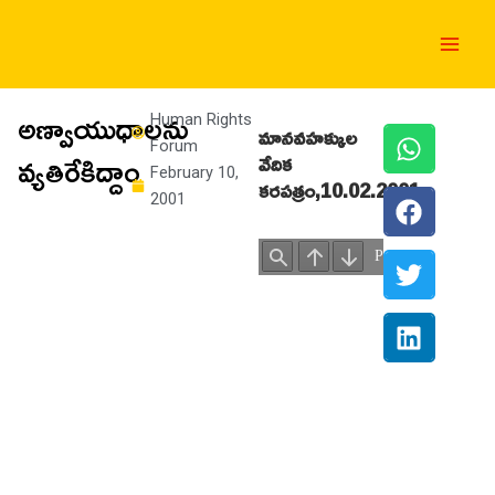
Skip
Main
to
Men
content
అణ్వాయుధాలను
Human Rights
మానవహక్కుల
Forum
వ్యతిరేకిద్దాం
వేదిక
February 10,
కరపత్రం
,10.02.2001
2001