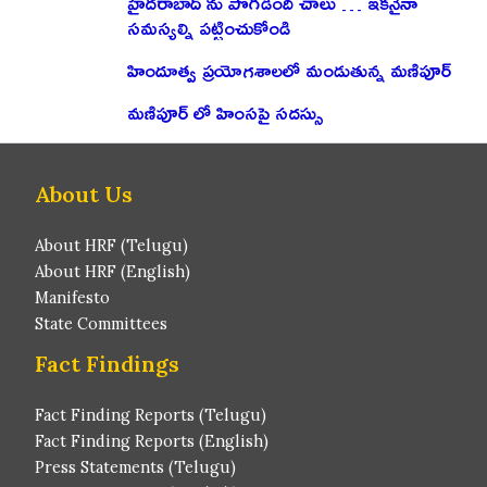
హైదరాబాద్ ను పొగిడింది చాలు … ఇకనైనా
సమస్యల్ని పట్టించుకోండి
హిందూత్వ ప్రయోగశాలలో మండుతున్న మణిపూర్
మణిపూర్ లో హింసపై సదస్సు
About Us
About HRF (Telugu)
About HRF (English)
Manifesto
State Committees
Fact Findings
Fact Finding Reports (Telugu)
Fact Finding Reports (English)
Press Statements (Telugu)