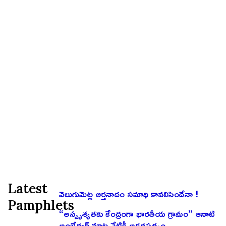
Latest
వెలుగుమెట్ల ఆర్తనాదం సమాధి కావలిసిందేనా !
Pamphlets
“అస్పృశ్యతకు కేంద్రంగా భారతీయ గ్రామం” ఆనాటి
అంబేద్కర్ మాట నేటికీ అక్షరసత్యం