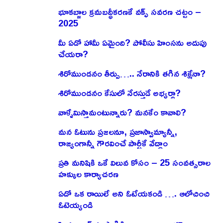
భూకబ్జాల క్రమబద్ధీకరణకే వక్ఫ్ సవరణ చట్టం –
2025
మీ ఏడో హామీ ఏమైంది? పోలీసు హింసను అదుపు
చేయరా?
శిరోముండనం తీర్పు….. నేరానికి తగిన శిక్షేనా?
శిరోముండనం కేసులో నేరస్తుడే అభ్యర్థా?
వాళ్ళేమిస్తామంటున్నారు? మనకేం కావాలి?
మన ఓటును ప్రజలనూ, ప్రజాస్వామ్యాన్నీ,
రాజ్యంగాన్నీ గౌరవించే పార్టీకే వేద్దాం
ప్రతి మనిషికి ఒకే విలువ కోసం – 25 సంవత్సరాల
హక్కుల కార్యాచరణ
ఏదో ఒక రాయిలే అని ఓటేయకండి …. ఆలోచించి
ఓటెయ్యండి