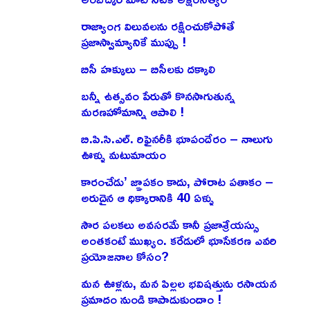
రాజ్యాంగ విలువలను రక్షించుకోపోతే
ప్రజాస్వామ్యానికే ముప్పు !
బిసీ హక్కులు – బిసీలకు దక్కాలి
బన్నీ ఉత్సవం పేరుతో కొనసాగుతున్న
మరణహోమాన్ని ఆపాలి !
బి.పి.సి.ఎల్. రిఫైనరీకి భూపందేరం – నాలుగు
ఊళ్ళు మటుమాయం
కారంచేడు’ జ్ఞాపకం కాదు, పోరాట పతాకం –
అరుదైన ఆ ధిక్కారానికి 40 ఏళ్ళు
సౌర పలకలు అవసరమే కానీ ప్రజాశ్రేయస్సు
అంతకంటే ముఖ్యం. కరేడులో భూసేకరణ ఎవరి
ప్రయోజనాల కోసం?
మన ఊళ్లను, మన పిల్లల భవిషత్తును రసాయన
ప్రమాదం నుండి కాపాడుకుందాం !