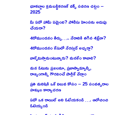
భూకబ్జాల క్రమబద్ధీకరణకే వక్ఫ్ సవరణ చట్టం –
2025
మీ ఏడో హామీ ఏమైంది? పోలీసు హింసను అదుపు
చేయరా?
శిరోముండనం తీర్పు….. నేరానికి తగిన శిక్షేనా?
శిరోముండనం కేసులో నేరస్తుడే అభ్యర్థా?
వాళ్ళేమిస్తామంటున్నారు? మనకేం కావాలి?
మన ఓటును ప్రజలనూ, ప్రజాస్వామ్యాన్నీ,
రాజ్యంగాన్నీ గౌరవించే పార్టీకే వేద్దాం
ప్రతి మనిషికి ఒకే విలువ కోసం – 25 సంవత్సరాల
హక్కుల కార్యాచరణ
ఏదో ఒక రాయిలే అని ఓటేయకండి …. ఆలోచించి
ఓటెయ్యండి