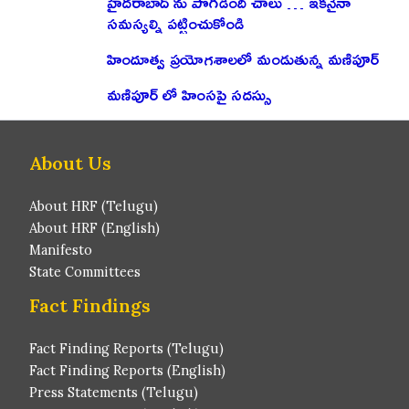
హైదరాబాద్ ను పొగిడింది చాలు … ఇకనైనా
సమస్యల్ని పట్టించుకోండి
హిందూత్వ ప్రయోగశాలలో మండుతున్న మణిపూర్
మణిపూర్ లో హింసపై సదస్సు
About Us
About HRF (Telugu)
About HRF (English)
Manifesto
State Committees
Fact Findings
Fact Finding Reports (Telugu)
Fact Finding Reports (English)
Press Statements (Telugu)