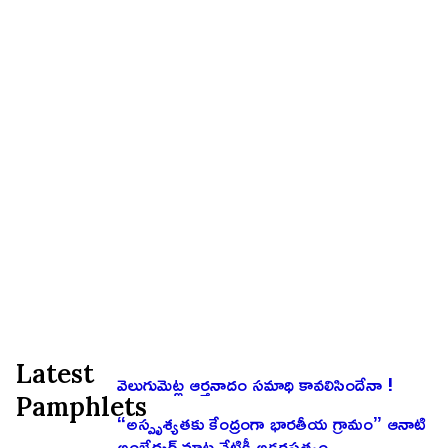
Latest
వెలుగుమెట్ల ఆర్తనాదం సమాధి కావలిసిందేనా !
Pamphlets
“అస్పృశ్యతకు కేంద్రంగా భారతీయ గ్రామం” ఆనాటి
అంబేద్కర్ మాట నేటికీ అక్షరసత్యం