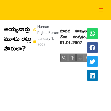
Skip
Main
to
Men
content
అయ్యవార్లు
Human
మానవ హక్కుల
Rights Forum
మూడు రెట్లు
వేదిక కరపత్రం
,
January 1,
01.01.2007
పౌరులా?
2007