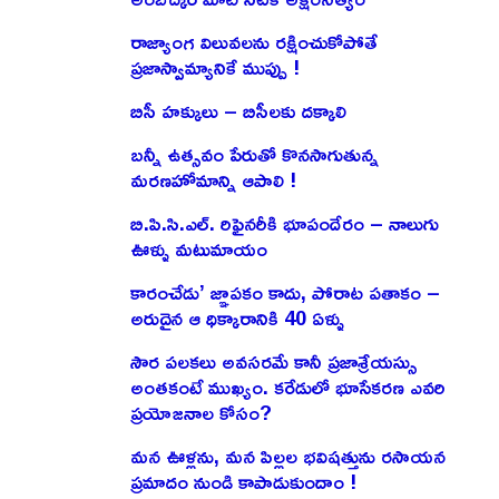
రాజ్యాంగ విలువలను రక్షించుకోపోతే
ప్రజాస్వామ్యానికే ముప్పు !
బిసీ హక్కులు – బిసీలకు దక్కాలి
బన్నీ ఉత్సవం పేరుతో కొనసాగుతున్న
మరణహోమాన్ని ఆపాలి !
బి.పి.సి.ఎల్. రిఫైనరీకి భూపందేరం – నాలుగు
ఊళ్ళు మటుమాయం
కారంచేడు’ జ్ఞాపకం కాదు, పోరాట పతాకం –
అరుదైన ఆ ధిక్కారానికి 40 ఏళ్ళు
సౌర పలకలు అవసరమే కానీ ప్రజాశ్రేయస్సు
అంతకంటే ముఖ్యం. కరేడులో భూసేకరణ ఎవరి
ప్రయోజనాల కోసం?
మన ఊళ్లను, మన పిల్లల భవిషత్తును రసాయన
ప్రమాదం నుండి కాపాడుకుందాం !