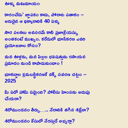
ఊళ్ళు మటుమాయం
కారంచేడు’ జ్ఞాపకం కాదు, పోరాట పతాకం –
అరుదైన ఆ ధిక్కారానికి 40 ఏళ్ళు
సౌర పలకలు అవసరమే కానీ ప్రజాశ్రేయస్సు
అంతకంటే ముఖ్యం. కరేడులో భూసేకరణ ఎవరి
ప్రయోజనాల కోసం?
మన ఊళ్లను, మన పిల్లల భవిషత్తును రసాయన
ప్రమాదం నుండి కాపాడుకుందాం !
భూకబ్జాల క్రమబద్ధీకరణకే వక్ఫ్ సవరణ చట్టం –
2025
మీ ఏడో హామీ ఏమైంది? పోలీసు హింసను అదుపు
చేయరా?
శిరోముండనం తీర్పు….. నేరానికి తగిన శిక్షేనా?
శిరోముండనం కేసులో నేరస్తుడే అభ్యర్థా?