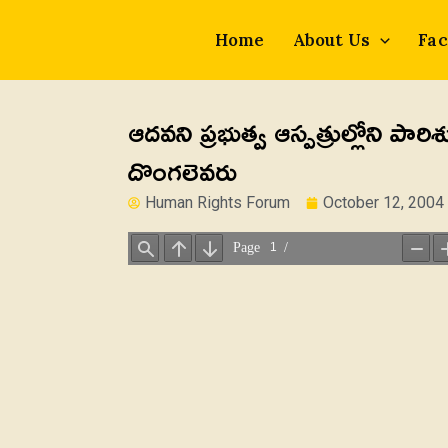
Skip
to
Home
About Us
Fac
content
ఆదవని ప్రభుత్వ ఆస్పత్రుల్లోని పారిశు
దొంగలెవరు
Human Rights Forum
October 12, 2004