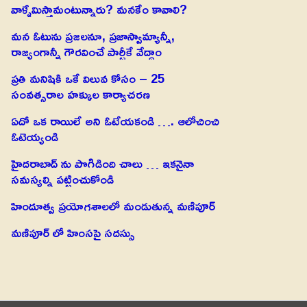
వాళ్ళేమిస్తామంటున్నారు? మనకేం కావాలి?
మన ఓటును ప్రజలనూ, ప్రజాస్వామ్యాన్నీ,
రాజ్యంగాన్నీ గౌరవించే పార్టీకే వేద్దాం
ప్రతి మనిషికి ఒకే విలువ కోసం – 25
సంవత్సరాల హక్కుల కార్యాచరణ
ఏదో ఒక రాయిలే అని ఓటేయకండి …. ఆలోచించి
ఓటెయ్యండి
హైదరాబాద్ ను పొగిడింది చాలు … ఇకనైనా
సమస్యల్ని పట్టించుకోండి
హిందూత్వ ప్రయోగశాలలో మండుతున్న మణిపూర్
మణిపూర్ లో హింసపై సదస్సు