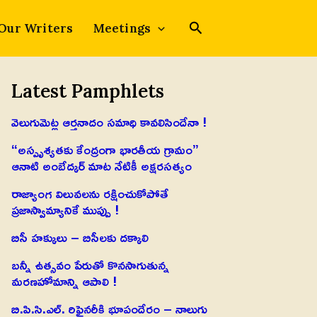
Our Writers
Meetings
Latest Pamphlets
వెలుగుమెట్ల ఆర్తనాదం సమాధి కావలిసిందేనా !
“అస్పృశ్యతకు కేంద్రంగా భారతీయ గ్రామం”
ఆనాటి అంబేద్కర్ మాట నేటికీ అక్షరసత్యం
రాజ్యాంగ విలువలను రక్షించుకోపోతే
ప్రజాస్వామ్యానికే ముప్పు !
బిసీ హక్కులు – బిసీలకు దక్కాలి
బన్నీ ఉత్సవం పేరుతో కొనసాగుతున్న
మరణహోమాన్ని ఆపాలి !
బి.పి.సి.ఎల్. రిఫైనరీకి భూపందేరం – నాలుగు