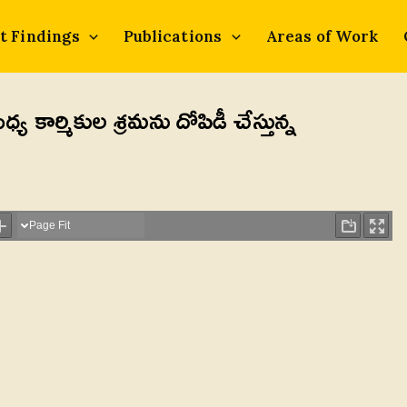
t Findings
Publications
Areas of Work
ధ్య కార్మికుల శ్రమను దోపిడీ చేస్తున్న