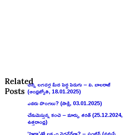
Related
చిన్న లగచర్ల మీద పెద్ద పిడుగు – వి. బాలరాజ్‌
Posts
(ఆంధ్రజ్యోతి, 18.01.2025)
ఎవరు దొంగలు? (సాక్షి, 03.01.2025)
చేనుమెస్తున్న కంచె – మార్పు శరత్ (25.12.2024,
ఉత్తరాంధ్ర)
‘హైడ్రా’తో లక్ష్యం నెరవేరేనా? – సంజీవ్ (నమస్తే