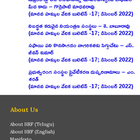
మీద కాదు – గొర్రెపాటి మాధవరావు
(మానవ హక్కుల వేదిక బులెటిన్ -17; డిసెంబర్ 2022)
నిబద్ధత కరువైన నియంత్రణ సంస్థలు – కె. బాబూరావు
(మానవ హక్కుల వేదిక బులెటిన్ -17; డిసెంబర్ 2022)
సఫాయి పని కొనసాగడం నాగరికతకు సిగ్గుచేటు – ఎస్‌.
జీవన్‌ కుమార్‌
(మానవ హక్కుల వేదిక బులెటిన్ -17; డిసెంబర్ 2022)
ప్రభుత్వరంగ సంస్థల ప్రైవేటీకరణ దుష్పరిణామాలు – ఎం.
శరత్‌
(మానవ హక్కుల వేదిక బులెటిన్ -17; డిసెంబర్ 2022)
About Us
About HRF (Telugu)
About HRF (English)
Manifesto