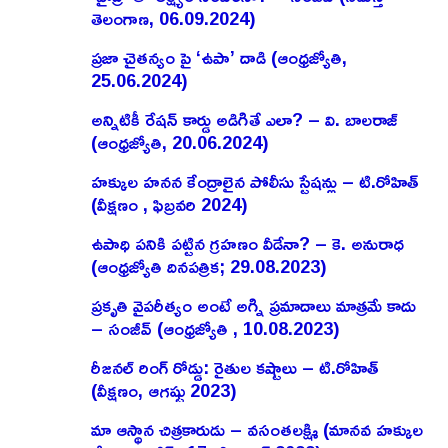
తెలంగాణ, 06.09.2024)
ప్రజా చైతన్యం పై ‘ఉపా’ దాడి (ఆంధ్రజ్యోతి,
25.06.2024)
అన్నిటికీ రేషన్ కార్డు అడిగితే ఎలా? – వి. బాలరాజ్‌
(ఆంధ్రజ్యోతి, 20.06.2024)
హక్కుల హనన కేంద్రాలైన పోలీసు స్టేషన్లు – టి.రోహిత్
(వీక్షణం , ఫిబ్రవరి 2024)
ఉపాధి పనికి పట్టిన గ్రహణం వీడేనా? – కె. అనురాధ
(ఆంధ్రజ్యోతి దినపత్రిక; 29.08.2023)
ప్రకృతి వైపరీత్యం అంటే అగ్ని ప్రమాదాలు మాత్రమే కాదు
– సంజీవ్ (ఆంధ్రజ్యోతి , 10.08.2023)
రీజనల్ రింగ్ రోడ్డు: రైతుల కష్టాలు – టి.రోహిత్
(వీక్షణం, ఆగష్టు 2023)
మా ఆస్థాన చిత్రకారుడు – వసంతలక్ష్మి (మానవ హక్కుల