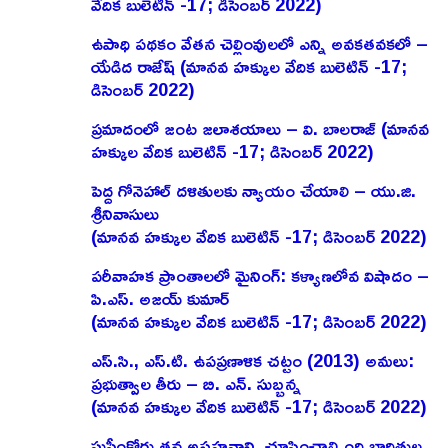
వేదిక బులెటిన్ -17; డిసెంబర్ 2022)
ఉపాధి పథకం వేతన చెల్లింవులలో ఎన్ని అవకతవకలో –
యేడిద రాజేష్‌ (మానవ హక్కుల వేదిక బులెటిన్ -17;
డిసెంబర్ 2022)
ప్రమాదంలో జంట జలాశయాలు – వి. బాలరాజ్‌ (మానవ
హక్కుల వేదిక బులెటిన్ -17; డిసెంబర్ 2022)
పెద్ద గోనెహాల్‌ దళితులకు న్యాయం చేయాలి – యు.జి.
శ్రీనివాసులు
(మానవ హక్కుల వేదిక బులెటిన్ -17; డిసెంబర్ 2022)
పరీవాహక ప్రాంతాలలో మైనింగ్‌: కళ్యాణలోవ విషాదం –
పి.ఎస్‌. అజయ్‌ కుమార్‌
(మానవ హక్కుల వేదిక బులెటిన్ -17; డిసెంబర్ 2022)
ఎస్‌.సి., ఎస్‌.టి. ఉపప్రణాళిక చట్టం (2013) అమలు:
ప్రభుత్వాల తీరు – బి. ఎన్‌. సుబ్బన్న
(మానవ హక్కుల వేదిక బులెటిన్ -17; డిసెంబర్ 2022)
సుప్రీంకోర్టు తన అసహనాన్ని చూపించాల్సింది బాధితుల