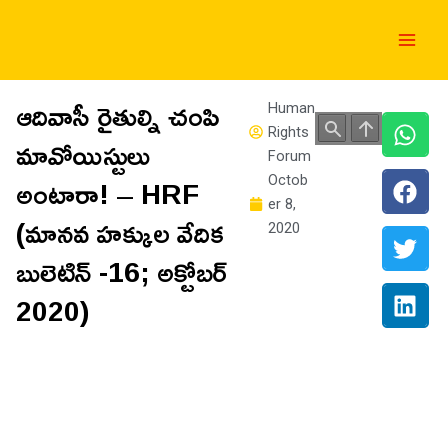
Skip
Main
to
Men
content
ఆదివాసీ రైతుల్ని చంపి
Human
Rights
మావోయిస్టులు
Forum
అంటారా! – HRF
Octob
er 8,
(మానవ హక్కుల వేదిక
2020
బులెటిన్ -16; అక్టోబర్
2020)