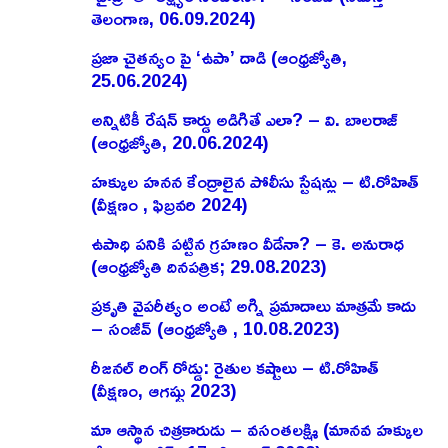
తెలంగాణ, 06.09.2024)
ప్రజా చైతన్యం పై ‘ఉపా’ దాడి (ఆంధ్రజ్యోతి,
25.06.2024)
అన్నిటికీ రేషన్ కార్డు అడిగితే ఎలా? – వి. బాలరాజ్‌
(ఆంధ్రజ్యోతి, 20.06.2024)
హక్కుల హనన కేంద్రాలైన పోలీసు స్టేషన్లు – టి.రోహిత్
(వీక్షణం , ఫిబ్రవరి 2024)
ఉపాధి పనికి పట్టిన గ్రహణం వీడేనా? – కె. అనురాధ
(ఆంధ్రజ్యోతి దినపత్రిక; 29.08.2023)
ప్రకృతి వైపరీత్యం అంటే అగ్ని ప్రమాదాలు మాత్రమే కాదు
– సంజీవ్ (ఆంధ్రజ్యోతి , 10.08.2023)
రీజనల్ రింగ్ రోడ్డు: రైతుల కష్టాలు – టి.రోహిత్
(వీక్షణం, ఆగష్టు 2023)
మా ఆస్థాన చిత్రకారుడు – వసంతలక్ష్మి (మానవ హక్కుల