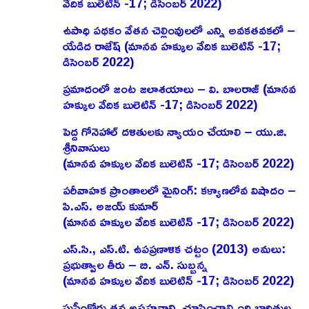
వేదిక బులెటిన్ -17; డిసెంబర్ 2022)
ఉపాధి పథకం వేతన చెల్లింవులలో ఎన్ని అవకతవకలో –
యేడిద రాజేష్‌ (మానవ హక్కుల వేదిక బులెటిన్ -17;
డిసెంబర్ 2022)
ప్రమాదంలో జంట జలాశయాలు – వి. బాలరాజ్‌ (మానవ
హక్కుల వేదిక బులెటిన్ -17; డిసెంబర్ 2022)
పెద్ద గోనెహాల్‌ దళితులకు న్యాయం చేయాలి – యు.జి.
శ్రీనివాసులు
(మానవ హక్కుల వేదిక బులెటిన్ -17; డిసెంబర్ 2022)
పరీవాహక ప్రాంతాలలో మైనింగ్‌: కళ్యాణలోవ విషాదం –
పి.ఎస్‌. అజయ్‌ కుమార్‌
(మానవ హక్కుల వేదిక బులెటిన్ -17; డిసెంబర్ 2022)
ఎస్‌.సి., ఎస్‌.టి. ఉపప్రణాళిక చట్టం (2013) అమలు:
ప్రభుత్వాల తీరు – బి. ఎన్‌. సుబ్బన్న
(మానవ హక్కుల వేదిక బులెటిన్ -17; డిసెంబర్ 2022)
సుప్రీంకోర్టు తన అసహనాన్ని చూపించాల్సింది బాధితుల