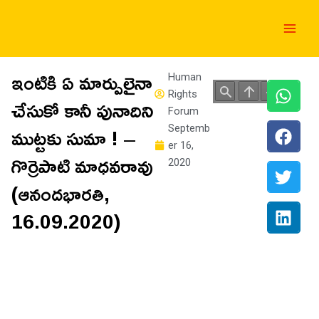
Skip
Main
to
Men
content
ఇంటికి ఏ మార్పులైనా
Human
Rights
చేసుకో కానీ పునాదిని
Forum
ముట్టకు సుమా ! –
Septemb
er 16,
గొర్రెపాటి మాధవరావు
2020
(ఆనందభారతి,
16.09.2020)