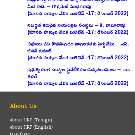
మీద కాదు – గొర్రెపాటి మాధవరావు
(మానవ హక్కుల వేదిక బులెటిన్ -17; డిసెంబర్ 2022)
నిబద్ధత కరువైన నియంత్రణ సంస్థలు – కె. బాబూరావు
(మానవ హక్కుల వేదిక బులెటిన్ -17; డిసెంబర్ 2022)
సఫాయి పని కొనసాగడం నాగరికతకు సిగ్గుచేటు – ఎస్‌.
జీవన్‌ కుమార్‌
(మానవ హక్కుల వేదిక బులెటిన్ -17; డిసెంబర్ 2022)
ప్రభుత్వరంగ సంస్థల ప్రైవేటీకరణ దుష్పరిణామాలు – ఎం.
శరత్‌
(మానవ హక్కుల వేదిక బులెటిన్ -17; డిసెంబర్ 2022)
About Us
About HRF (Telugu)
About HRF (English)
Manifesto