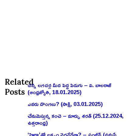
Related
చిన్న లగచర్ల మీద పెద్ద పిడుగు – వి. బాలరాజ్‌
Posts
(ఆంధ్రజ్యోతి, 18.01.2025)
ఎవరు దొంగలు? (సాక్షి, 03.01.2025)
చేనుమెస్తున్న కంచె – మార్పు శరత్ (25.12.2024,
ఉత్తరాంధ్ర)
‘హైడ్రా’తో లక్ష్యం నెరవేరేనా? – సంజీవ్ (నమస్తే