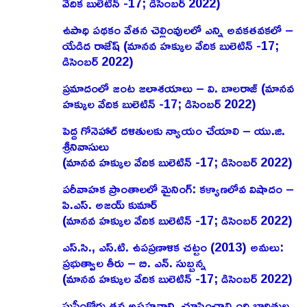
వేదిక బులెటిన్ -17; డిసెంబర్ 2022)
ఉపాధి పథకం వేతన చెల్లింవులలో ఎన్ని అవకతవకలో –
యేడిద రాజేష్‌ (మానవ హక్కుల వేదిక బులెటిన్ -17;
డిసెంబర్ 2022)
ప్రమాదంలో జంట జలాశయాలు – వి. బాలరాజ్‌ (మానవ
హక్కుల వేదిక బులెటిన్ -17; డిసెంబర్ 2022)
పెద్ద గోనెహాల్‌ దళితులకు న్యాయం చేయాలి – యు.జి.
శ్రీనివాసులు
(మానవ హక్కుల వేదిక బులెటిన్ -17; డిసెంబర్ 2022)
పరీవాహక ప్రాంతాలలో మైనింగ్‌: కళ్యాణలోవ విషాదం –
పి.ఎస్‌. అజయ్‌ కుమార్‌
(మానవ హక్కుల వేదిక బులెటిన్ -17; డిసెంబర్ 2022)
ఎస్‌.సి., ఎస్‌.టి. ఉపప్రణాళిక చట్టం (2013) అమలు:
ప్రభుత్వాల తీరు – బి. ఎన్‌. సుబ్బన్న
(మానవ హక్కుల వేదిక బులెటిన్ -17; డిసెంబర్ 2022)
సుప్రీంకోర్టు తన అసహనాన్ని చూపించాల్సింది బాధితుల