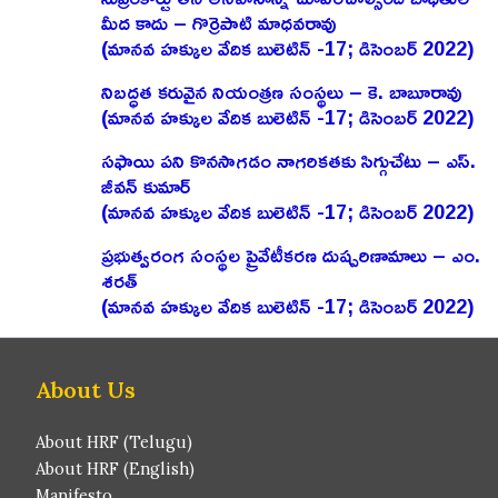
మీద కాదు – గొర్రెపాటి మాధవరావు
(మానవ హక్కుల వేదిక బులెటిన్ -17; డిసెంబర్ 2022)
నిబద్ధత కరువైన నియంత్రణ సంస్థలు – కె. బాబూరావు
(మానవ హక్కుల వేదిక బులెటిన్ -17; డిసెంబర్ 2022)
సఫాయి పని కొనసాగడం నాగరికతకు సిగ్గుచేటు – ఎస్‌.
జీవన్‌ కుమార్‌
(మానవ హక్కుల వేదిక బులెటిన్ -17; డిసెంబర్ 2022)
ప్రభుత్వరంగ సంస్థల ప్రైవేటీకరణ దుష్పరిణామాలు – ఎం.
శరత్‌
(మానవ హక్కుల వేదిక బులెటిన్ -17; డిసెంబర్ 2022)
About Us
About HRF (Telugu)
About HRF (English)
Manifesto