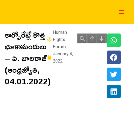
Skip
Main
to
Men
content
కార్పోరేట్లే కొత్త
Human
Rights
భూకామందులు
Forum
– వి. బాలరాజ్‌
January 4,
2022
(ఆంధ్రజ్యోతి,
04.01.2022)