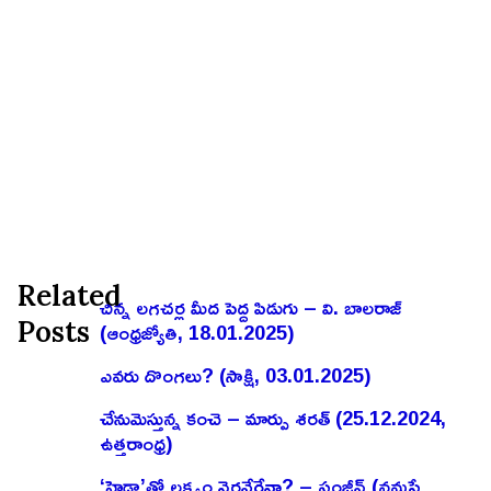
Related
చిన్న లగచర్ల మీద పెద్ద పిడుగు – వి. బాలరాజ్‌
Posts
(ఆంధ్రజ్యోతి, 18.01.2025)
ఎవరు దొంగలు? (సాక్షి, 03.01.2025)
చేనుమెస్తున్న కంచె – మార్పు శరత్ (25.12.2024,
ఉత్తరాంధ్ర)
‘హైడ్రా’తో లక్ష్యం నెరవేరేనా? – సంజీవ్ (నమస్తే