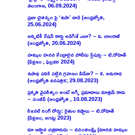
తెలంగాణ, 06.09.2024)
ప్రజా చైతన్యం పై ‘ఉపా’ దాడి (ఆంధ్రజ్యోతి,
25.06.2024)
అన్నిటికీ రేషన్ కార్డు అడిగితే ఎలా? – వి. బాలరాజ్‌
(ఆంధ్రజ్యోతి, 20.06.2024)
హక్కుల హనన కేంద్రాలైన పోలీసు స్టేషన్లు – టి.రోహిత్
(వీక్షణం , ఫిబ్రవరి 2024)
ఉపాధి పనికి పట్టిన గ్రహణం వీడేనా? – కె. అనురాధ
(ఆంధ్రజ్యోతి దినపత్రిక; 29.08.2023)
ప్రకృతి వైపరీత్యం అంటే అగ్ని ప్రమాదాలు మాత్రమే కాదు
– సంజీవ్ (ఆంధ్రజ్యోతి , 10.08.2023)
రీజనల్ రింగ్ రోడ్డు: రైతుల కష్టాలు – టి.రోహిత్
(వీక్షణం, ఆగష్టు 2023)
మా ఆస్థాన చిత్రకారుడు – వసంతలక్ష్మి (మానవ హక్కుల