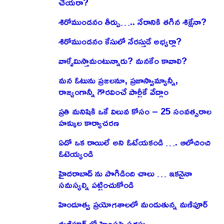
చేయరా?
శిరోముండనం తీర్పు….. నేరానికి తగిన శిక్షేనా?
శిరోముండనం కేసులో నేరస్తుడే అభ్యర్థా?
వాళ్ళేమిస్తామంటున్నారు? మనకేం కావాలి?
మన ఓటును ప్రజలనూ, ప్రజాస్వామ్యాన్నీ,
రాజ్యంగాన్నీ గౌరవించే పార్టీకే వేద్దాం
ప్రతి మనిషికి ఒకే విలువ కోసం – 25 సంవత్సరాల
హక్కుల కార్యాచరణ
ఏదో ఒక రాయిలే అని ఓటేయకండి …. ఆలోచించి
ఓటెయ్యండి
హైదరాబాద్ ను పొగిడింది చాలు … ఇకనైనా
సమస్యల్ని పట్టించుకోండి
హిందూత్వ ప్రయోగశాలలో మండుతున్న మణిపూర్
మణిపూర్ లో హింసపై సదస్సు