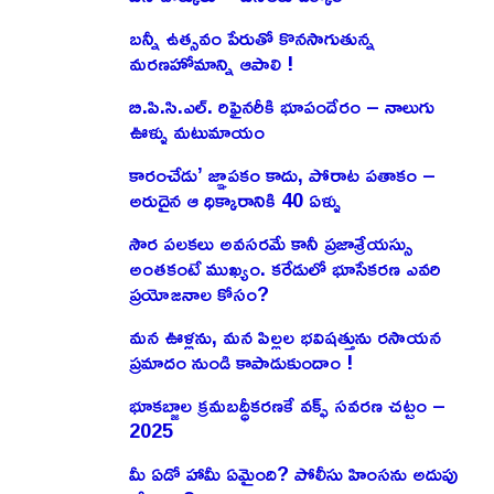
బన్నీ ఉత్సవం పేరుతో కొనసాగుతున్న
మరణహోమాన్ని ఆపాలి !
బి.పి.సి.ఎల్. రిఫైనరీకి భూపందేరం – నాలుగు
ఊళ్ళు మటుమాయం
కారంచేడు’ జ్ఞాపకం కాదు, పోరాట పతాకం –
అరుదైన ఆ ధిక్కారానికి 40 ఏళ్ళు
సౌర పలకలు అవసరమే కానీ ప్రజాశ్రేయస్సు
అంతకంటే ముఖ్యం. కరేడులో భూసేకరణ ఎవరి
ప్రయోజనాల కోసం?
మన ఊళ్లను, మన పిల్లల భవిషత్తును రసాయన
ప్రమాదం నుండి కాపాడుకుందాం !
భూకబ్జాల క్రమబద్ధీకరణకే వక్ఫ్ సవరణ చట్టం –
2025
మీ ఏడో హామీ ఏమైంది? పోలీసు హింసను అదుపు