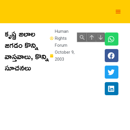
Skip
Main
to
Men
content
కృష్ణ జలాల
Human
Rights
జగడం కొన్ని
Forum
వాస్తవాలు, కొన్ని
October 9,
2003
సూచనలు