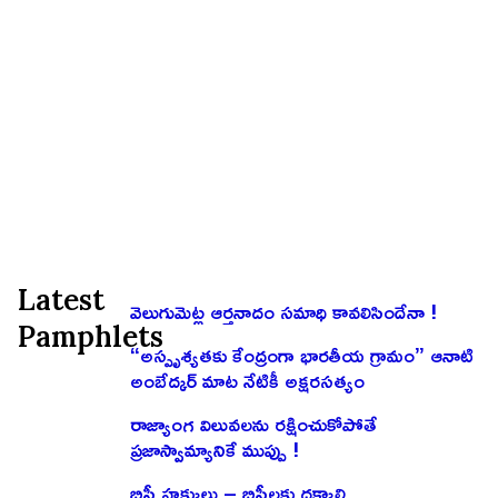
Latest
వెలుగుమెట్ల ఆర్తనాదం సమాధి కావలిసిందేనా !
Pamphlets
“అస్పృశ్యతకు కేంద్రంగా భారతీయ గ్రామం” ఆనాటి
అంబేద్కర్ మాట నేటికీ అక్షరసత్యం
రాజ్యాంగ విలువలను రక్షించుకోపోతే
ప్రజాస్వామ్యానికే ముప్పు !
బిసీ హక్కులు – బిసీలకు దక్కాలి