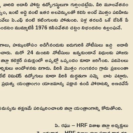
 వారిని అదానీ పోర్టు ఉద్యోగస్థులుగా గుర్తించట్లేదు. వీరి మూలవేతనం
ం, ఇంటి అద్దె వంటి ఇతర అలవెన్సులతో కలిసి అందే మొత్తం పదిహేను
ేలు పి.ఎఫ్‌ వంటి కటింగులకు పోతుంది. ఏళ్ల తరబడి ఒకే బేసిక్‌ పే
ఉండటం ముమ్మాటికీ 1976 కనీసవేతన చట్టం నిభందనల ఉల్లంఘనే.
ోగాలు, హక్కులకోసం అడిగినందుకు ఐదుగురికి నోటీసులు ఇచ్చి అదానీ
ప్పించారు. మరో 24 మందిని నోటీసులు ఇవ్వకుండానే విధులకు హాజరు
ల్లా కలెక్టర్‌ సమక్షంలో అప్పట్లో ఒప్పందం కూడా జరిగింది. పదినెలలు
మికులు ఆందోళనకు దిగారు. వీరికి మొత్తం గంగవరం గ్రామ ప్రజలంతా
ేట్‌ లిమిటెడ్‌ ఉద్యోగులు కూడా వీరికి మద్దతుగా సమ్మె బాట పట్టారు.
న ప్రభుత్వ యంత్రాంగం యాజమాన్య పక్షాన ఉండి పోరాటన్ని అణచివేసే
యను తక్షణమే పరిష్కరించాలని జిల్లా యంత్రాంగాన్ని కోరుతోంది.
పి. రఘు – HRF విశాఖ జిల్లా అధ్యక్షులు
కె. అనురాధ – HRF విశాఖ జిల్లా ప్రధాన కార్యదర్శి