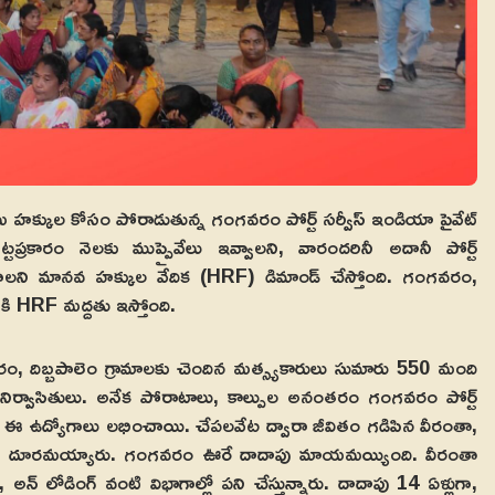
్కుల కోసం పోరాడుతున్న గంగవరం పోర్ట్‌ సర్వీస్‌ ఇండియా పైవేట్‌
్టప్రకారం నెలకు ముప్పైవేలు ఇవ్వాలని, వారందరినీ అదానీ పోర్ట్‌
ంచాలని మానవ హక్కుల వేదిక (HRF) డిమాండ్‌ చేస్తోంది. గంగవరం,
కి HRF మద్దతు ఇస్తోంది.
వరం, దిబ్బపాలెం గ్రామాలకు చెందిన మత్స్యకారులు సుమారు 550 మంది
లో నిర్వాసితులు. అనేక పోరాటాలు, కాల్పుల అనంతరం గంగవరం పోర్ట్‌
వారా ఈ ఉద్యోగాలు లభించాయి. చేపలవేట ద్వారా జీవితం గడిపిన వీరంతా,
 వేటకు దూరమయ్యారు. గంగవరం ఊరే దాదాపు మాయమయ్యింది. వీరంతా
ింగ్‌, అన్‌ లోడింగ్‌ వంటి విభాగాల్లో పని చేస్తున్నారు. దాదాపు 14 ఏళ్లుగా,