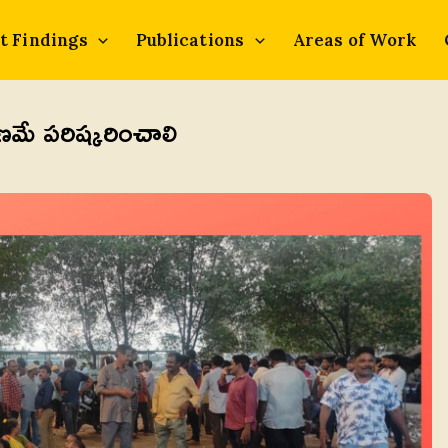
t Findings
Publications
Areas of Work
ణమే పరిష్కరించాలి