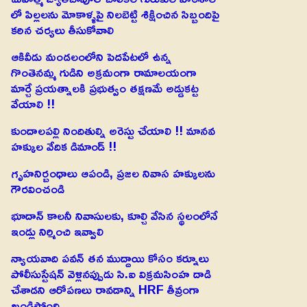
లో పిల్లలను మోకాళ్ళపై నిలబెట్టి శిక్షించిన సిబ్బందిపై
కఠిన చర్యలు తీసుకోవాలి
ఆకివీడు మండలంలోని పెదపేటలో ఉన్న
గొంతెనమ్మ గుడిని అక్రమంగా రామాలయంగా
మార్చే ప్రయత్నాలకి ప్రభుత్వం తక్షణమే అడ్డుకట్ట
వేయాలి !!
కుందాలపల్లి నిందితుల్ని అరెస్టు చేయాలి !! మానవ
హక్కుల వేదిక డిమాండ్ !!
గృహనిర్బంధాలు ఆపండి, ప్రజల నివాస హక్కులను
గౌరవించండి
భూదాన్ కాలనీ నివాసులకు, కూల్చి వేసిన స్థలంలోనే
ఇండ్లు నిర్మించి ఇవ్వాలి
న్యాయవాది పవన్ తన ముద్దాయి కోసం కర్నూలు
పోలీసుస్టేషన్ వెళ్లినప్పుడు సి.ఐ విక్రమసింహ దాడి
చేశాడని ఆరోపణలు రావడాన్ని HRF తీవ్రంగా
ఖండిస్తోంది