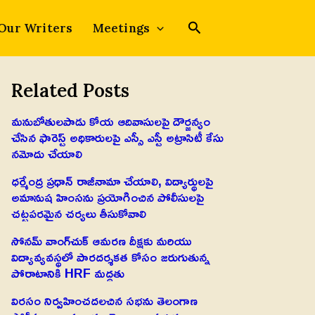
Our Writers
Meetings
Related Posts
మనుబోతులపాడు కోయ ఆదివాసులపై దౌర్జన్యం
చేసిన ఫారెస్ట్ అధికారులపై ఎస్సీ ఎస్టీ అట్రాసిటీ కేసు
నమోదు చేయాలి
ధర్మేంద్ర ప్రధాన్ రాజీనామా చేయాలి, విద్యార్థులపై
అమానుష హింసను ప్రయోగించిన పోలీసులపై
చట్టపరమైన చర్యలు తీసుకోవాలి
సోనమ్ వాంగ్‌చుక్ ఆమరణ దీక్షకు మరియు
విద్యావ్యవస్థలో పారదర్శకత కోసం జరుగుతున్న
పోరాటానికి HRF మద్దతు
విరసం నిర్వహించదలచిన సభను తెలంగాణ