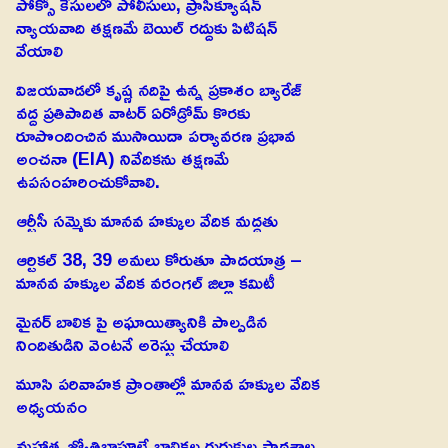
పోక్సో కేసులలో పోలీసులు, ప్రాసిక్యూషన్
న్యాయవాది తక్షణమే బెయిల్ రద్దుకు పిటిషన్
వేయాలి
విజయవాడలో కృష్ణ నదిపై ఉన్న ప్రకాశం బ్యారేజ్
వద్ద ప్రతిపాదిత వాటర్ ఏరోడ్రోమ్ కొరకు
రూపొందించిన ముసాయిదా పర్యావరణ ప్రభావ
అంచనా (EIA) నివేదికను తక్షణమే
ఉపసంహరించుకోవాలి.
ఆర్టీసీ సమ్మెకు మానవ హక్కుల వేదిక మద్దతు
ఆర్టికల్ 38, 39 అమలు కోరుతూ పాదయాత్ర –
మానవ హక్కుల వేదిక వరంగల్ జిల్లా కమిటీ
మైనర్ బాలిక పై అఘాయిత్యానికి పాల్పడిన
నిందితుడిని వెంటనే అరెస్టు చేయాలి
మూసి పరివాహక ప్రాంతాల్లో మానవ హక్కుల వేదిక
అధ్యయనం
మహాత్మ జ్యోతిబాపూలే బాలికల గురుకుల పాఠశాల