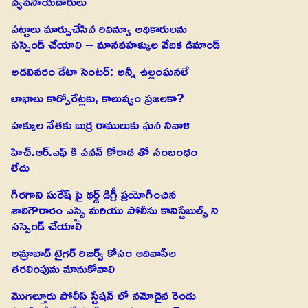
వ్యవసాయదారులు
పట్టాలు మార్పుచేసిన రివిన్యూ అధికారులను
సస్పెండ్ చేయాలి – మానవహక్కుల వేదిక డిమాండ్
అడవివరం డేటా సెంటర్: అన్నీ ఉల్లంఘనలే
లాభాలు కార్పోరేట్లకు, కాలుష్యం ప్రజలకా?
హక్కుల నేతకు బుర్ర రాములుకు ఘన నివాళి
హెచ్.ఆర్.ఎఫ్ కి పవన్ కోరాడ తో సంబంధం
లేదు
గిరగాని సురేష్ పై థర్డ్ డిగ్రీ ప్రయోగించిన
శాలిగౌరారం ఎస్సై మరియు పోలీసు కానిస్టేబుల్స్ ని
సస్పెండ్ చేయాలి
అమ్రాబాద్ టైగర్ రిజర్వ్ కోసం ఆదివాసీల
తరలింపును మానుకోవాలి
మొగల్తూరు పోలీస్ స్టేషన్ లో నమోదైన రెండు