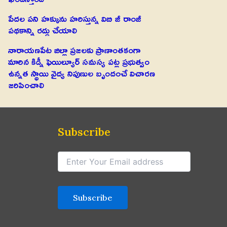
పేదల పని హక్కును హరిస్తున్న విబి జీ రాంజీ
పథకాన్ని రద్దు చేయాలి
నారాయణపేట జిల్లా ప్రజలకు ప్రాణాంతకంగా
మారిన కిడ్నీ ఫెయిల్యూర్ సమస్య పట్ల ప్రభుత్వం
ఉన్నత స్థాయి వైద్య నిపుణుల బృందంచే విచారణ
జరిపించాలి
Subscribe