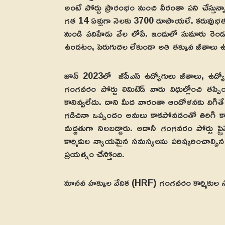
అంటే పోర్టు ప్రారంభం నుంచి వీరంతా పని చేస్తున్నా
గత 14 ఏళ్లుగా నెలకు 3700 రూపాయలే. కరువుభత్య
నుండి పదిహేడు వేల లోపే. ఇందులో సుమారు రెండువ
ఉండటం, పెరుగుదల లేకుండా అతి తక్కువ జీతాలు 
జూన్‌ 2023లో జీపీఎస్‌ ఉద్యోగులు జీతాలు, ఉద్య
గంగవరం పోర్టు లిమిటెడ్‌ వారు విధుల్లోంచి త
కానివ్వలేదు. దాని మీద వారంతా ఆందోళనకు దిగితే జి
గడిచినా ఒప్పందం అమలు కాకపోవడంతో తిరిగి కార్
మద్దతుగా నిలబడ్డారు. అదానీ గంగవరం పోర్టు ప్రైవ
కార్మికుల న్యాయమైన సమస్యలను పరిష్కరించాల్సి
ప్రయత్నం చేస్తోంది.
మానవ హక్కుల వేదిక (HRF) గంగవరం కార్మికుల సమస్