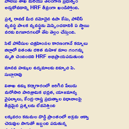
పోలీసు శాఖ మరియు తెలంగాణ ప్రభుత్వం
అడ్డుకోవడాన్ని HRF తీవ్రంగా ఖండిస్తోంది.
ప్రశ్న రావణ్ మీద నమోదైన ఉపా కేసు, పోలీస్
వ్యవస్థ పాలక వ్యవస్థను మెప్పించడానికి ఏ స్థాయి
వరకు దిగజారగలదో తేట తెల్లం చేస్తుంది.
సిట్ పోలీసుల చిత్రహింసల కారణంగానే కర్నూలు
జిల్లాలో వితంతు దళిత మహిళ మాల గంగమ్మ
మృతి చెందిందని HRF అభిప్రాయపడుతుంది
మానవ హక్కుల ఉద్యమాలకు దిక్సూచి పి.
సుబ్బారావు
విశాఖ ఉక్కు కర్మాగారంలో జరిగిన పేలుడు
మరోసారి పారిశ్రామిక భద్రత, యాజమాన్య
వైఫల్యాలు, కేంద్ర-రాష్త్ర ప్రభుత్వాల విధానాలపై
తీవ్రమైన ప్రశ్నలను లేవనెత్తింది
లక్కవరం కనుమల దొడ్డి ప్రాంతంలో అక్రమ ఆక్వా
చెరువుల సాగుతో ఇబ్బంది పడుతున్న