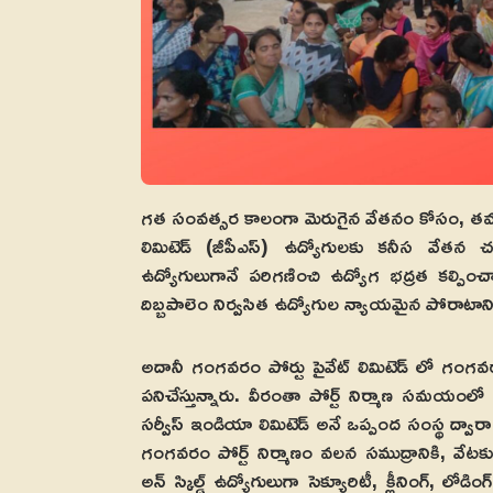
గత సంవత్సర కాలంగా మెరుగైన వేతనం కోసం, తమ హక
లిమిటెడ్‌ (జీపీఎస్‌) ఉద్యోగులకు కనీస వేతన చట
ఉద్యోగులుగానే పరిగణించి ఉద్యోగ భద్రత కల్పి
దిబ్బపాలెం నిర్వసిత ఉద్యోగుల న్యాయమైన పోరాటాని
అదానీ గంగవరం పోర్టు పైవేట్‌ లిమిటెడ్‌ లో గంగ
పనిచేస్తున్నారు. వీరంతా పోర్ట్‌ నిర్మాణ సమయం
సర్వీస్‌ ఇండియా లిమిటెడ్‌ అనే ఒప్పంద సంస్థ ద్
గంగవరం పోర్ట్‌ నిర్మాణం వలన సముద్రానికి,
అన్‌ స్కిల్డ్‌ ఉద్యోగులుగా సెక్యూరిటీ, క్లీనింగ్‌, లోడ