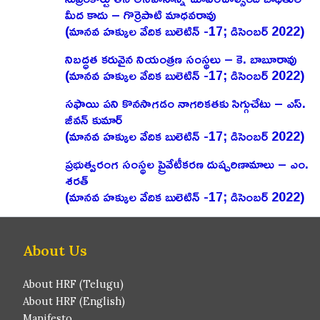
మీద కాదు – గొర్రెపాటి మాధవరావు
(మానవ హక్కుల వేదిక బులెటిన్ -17; డిసెంబర్ 2022)
నిబద్ధత కరువైన నియంత్రణ సంస్థలు – కె. బాబూరావు
(మానవ హక్కుల వేదిక బులెటిన్ -17; డిసెంబర్ 2022)
సఫాయి పని కొనసాగడం నాగరికతకు సిగ్గుచేటు – ఎస్‌.
జీవన్‌ కుమార్‌
(మానవ హక్కుల వేదిక బులెటిన్ -17; డిసెంబర్ 2022)
ప్రభుత్వరంగ సంస్థల ప్రైవేటీకరణ దుష్పరిణామాలు – ఎం.
శరత్‌
(మానవ హక్కుల వేదిక బులెటిన్ -17; డిసెంబర్ 2022)
About Us
About HRF (Telugu)
About HRF (English)
Manifesto