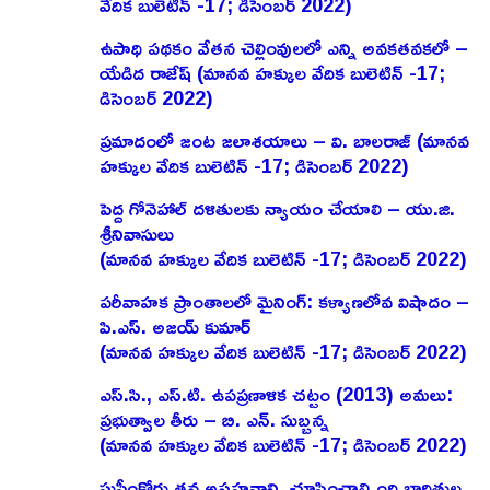
వేదిక బులెటిన్ -17; డిసెంబర్ 2022)
ఉపాధి పథకం వేతన చెల్లింవులలో ఎన్ని అవకతవకలో –
యేడిద రాజేష్‌ (మానవ హక్కుల వేదిక బులెటిన్ -17;
డిసెంబర్ 2022)
ప్రమాదంలో జంట జలాశయాలు – వి. బాలరాజ్‌ (మానవ
హక్కుల వేదిక బులెటిన్ -17; డిసెంబర్ 2022)
పెద్ద గోనెహాల్‌ దళితులకు న్యాయం చేయాలి – యు.జి.
శ్రీనివాసులు
(మానవ హక్కుల వేదిక బులెటిన్ -17; డిసెంబర్ 2022)
పరీవాహక ప్రాంతాలలో మైనింగ్‌: కళ్యాణలోవ విషాదం –
పి.ఎస్‌. అజయ్‌ కుమార్‌
(మానవ హక్కుల వేదిక బులెటిన్ -17; డిసెంబర్ 2022)
ఎస్‌.సి., ఎస్‌.టి. ఉపప్రణాళిక చట్టం (2013) అమలు:
ప్రభుత్వాల తీరు – బి. ఎన్‌. సుబ్బన్న
(మానవ హక్కుల వేదిక బులెటిన్ -17; డిసెంబర్ 2022)
సుప్రీంకోర్టు తన అసహనాన్ని చూపించాల్సింది బాధితుల