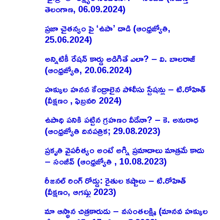
తెలంగాణ, 06.09.2024)
ప్రజా చైతన్యం పై ‘ఉపా’ దాడి (ఆంధ్రజ్యోతి,
25.06.2024)
అన్నిటికీ రేషన్ కార్డు అడిగితే ఎలా? – వి. బాలరాజ్‌
(ఆంధ్రజ్యోతి, 20.06.2024)
హక్కుల హనన కేంద్రాలైన పోలీసు స్టేషన్లు – టి.రోహిత్
(వీక్షణం , ఫిబ్రవరి 2024)
ఉపాధి పనికి పట్టిన గ్రహణం వీడేనా? – కె. అనురాధ
(ఆంధ్రజ్యోతి దినపత్రిక; 29.08.2023)
ప్రకృతి వైపరీత్యం అంటే అగ్ని ప్రమాదాలు మాత్రమే కాదు
– సంజీవ్ (ఆంధ్రజ్యోతి , 10.08.2023)
రీజనల్ రింగ్ రోడ్డు: రైతుల కష్టాలు – టి.రోహిత్
(వీక్షణం, ఆగష్టు 2023)
మా ఆస్థాన చిత్రకారుడు – వసంతలక్ష్మి (మానవ హక్కుల