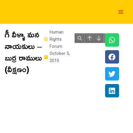
Skip
Main
to
Men
content
గీ వీళ్ళా మన
Human
Rights
నాయకులు –
Forum
బుర్ర రాములు
October 5,
2010
(వీక్షణం)