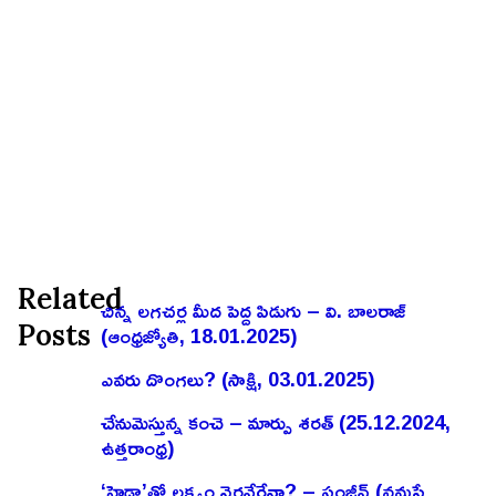
Related
చిన్న లగచర్ల మీద పెద్ద పిడుగు – వి. బాలరాజ్‌
Posts
(ఆంధ్రజ్యోతి, 18.01.2025)
ఎవరు దొంగలు? (సాక్షి, 03.01.2025)
చేనుమెస్తున్న కంచె – మార్పు శరత్ (25.12.2024,
ఉత్తరాంధ్ర)
‘హైడ్రా’తో లక్ష్యం నెరవేరేనా? – సంజీవ్ (నమస్తే