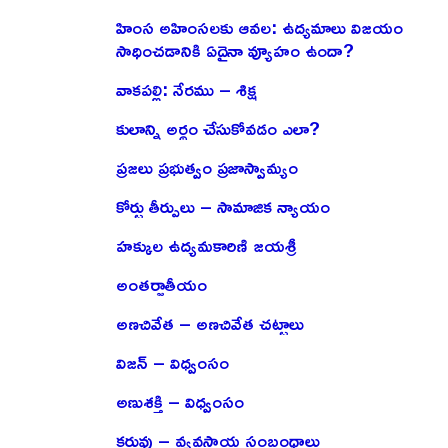
హింస అహింసలకు ఆవల: ఉద్యమాలు విజయం
సాధించడానికి ఏదైనా వ్యూహం ఉందా?
వాకపల్లి: నేరము – శిక్ష
కులాన్ని అర్థం చేసుకోవడం ఎలా?
ప్రజలు ప్రభుత్వం ప్రజాస్వామ్యం
కోర్టు తీర్పులు – సామాజిక న్యాయం
హక్కుల ఉద్యమకారిణి జయశ్రీ
అంతర్జాతీయం
అణచివేత – అణచివేత చట్టాలు
విజన్ – విధ్వంసం
అణుశక్తి – విధ్వంసం
కరువు – వ్యవసాయ సంబంధాలు