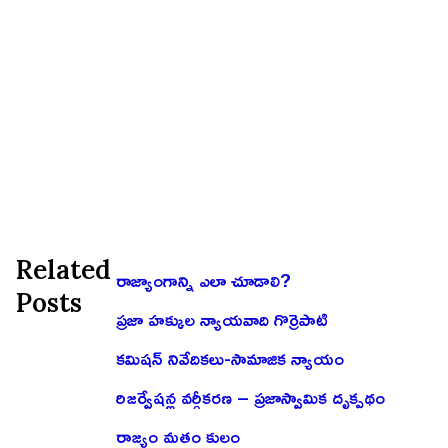
Related
రాజ్యాంగాన్ని ఎలా చూడాలి?
Posts
ప్రజా హక్కుల న్యాయవాది గొర్రెపాటి
కమిషన్ నివేదికలు-సామాజిక న్యాయం
రిజర్వేషన్ల వర్గీకరణ – ప్రజాస్వామిక దృక్పథం
రాజ్యం మతం కులం