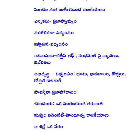
హిందూ మత జాతీయవాద రాజకీయాలు
ఎన్నికలు- ప్రజాస్వామ్యం
సరళీకరణ- విధ్వంసం
విస్థాపన-విధ్వంసం
ఆదివాసులు-ఛత్తీస్ గఢ్ , కంధమాల్ పై వ్యాసాలు,
నివేదికలు
అభివృద్ధి – విధ్వంసం: భూమి, భావజాలం, కోర్టులు,
కోస్టల్ కారిడార్
పాలస్తీనా ప్రజాపోరాటం
చుండూరు: ఒక మారణకాండ తరువాత
ముస్లిం ఐడెంటిటీ-హిందూత్వ రాజకీయాలు
ఆ శిక్షే ఒక నేరం