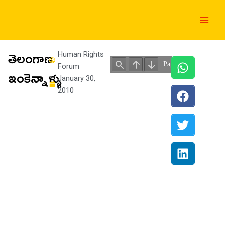
Skip
Main
to
Men
content
తెలంగాణ
Human Rights
Forum
ఇంకెన్నాళ్ళు
January 30,
2010