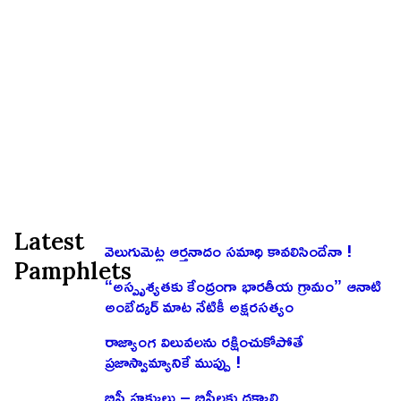
Latest
వెలుగుమెట్ల ఆర్తనాదం సమాధి కావలిసిందేనా !
Pamphlets
“అస్పృశ్యతకు కేంద్రంగా భారతీయ గ్రామం” ఆనాటి
అంబేద్కర్ మాట నేటికీ అక్షరసత్యం
రాజ్యాంగ విలువలను రక్షించుకోపోతే
ప్రజాస్వామ్యానికే ముప్పు !
బిసీ హక్కులు – బిసీలకు దక్కాలి