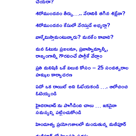
చేయరా?
శిరోముండనం తీర్పు….. నేరానికి తగిన శిక్షేనా?
శిరోముండనం కేసులో నేరస్తుడే అభ్యర్థా?
వాళ్ళేమిస్తామంటున్నారు? మనకేం కావాలి?
మన ఓటును ప్రజలనూ, ప్రజాస్వామ్యాన్నీ,
రాజ్యంగాన్నీ గౌరవించే పార్టీకే వేద్దాం
ప్రతి మనిషికి ఒకే విలువ కోసం – 25 సంవత్సరాల
హక్కుల కార్యాచరణ
ఏదో ఒక రాయిలే అని ఓటేయకండి …. ఆలోచించి
ఓటెయ్యండి
హైదరాబాద్ ను పొగిడింది చాలు … ఇకనైనా
సమస్యల్ని పట్టించుకోండి
హిందూత్వ ప్రయోగశాలలో మండుతున్న మణిపూర్
మణిపూర్ లో హింసపై సదస్సు