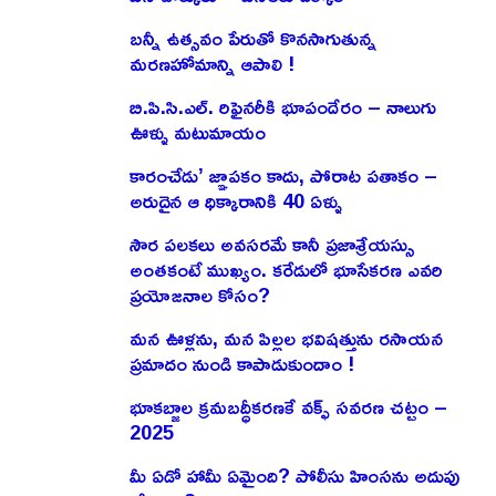
బన్నీ ఉత్సవం పేరుతో కొనసాగుతున్న
మరణహోమాన్ని ఆపాలి !
బి.పి.సి.ఎల్. రిఫైనరీకి భూపందేరం – నాలుగు
ఊళ్ళు మటుమాయం
కారంచేడు’ జ్ఞాపకం కాదు, పోరాట పతాకం –
అరుదైన ఆ ధిక్కారానికి 40 ఏళ్ళు
సౌర పలకలు అవసరమే కానీ ప్రజాశ్రేయస్సు
అంతకంటే ముఖ్యం. కరేడులో భూసేకరణ ఎవరి
ప్రయోజనాల కోసం?
మన ఊళ్లను, మన పిల్లల భవిషత్తును రసాయన
ప్రమాదం నుండి కాపాడుకుందాం !
భూకబ్జాల క్రమబద్ధీకరణకే వక్ఫ్ సవరణ చట్టం –
2025
మీ ఏడో హామీ ఏమైంది? పోలీసు హింసను అదుపు