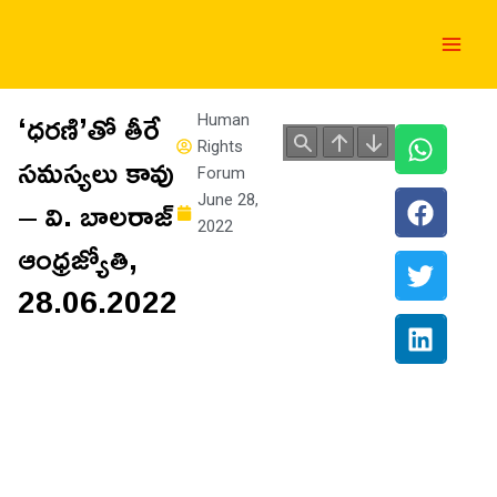
Skip
Main
to
Men
content
‘ధరణి’తో తీరే
Human
Rights
సమస్యలు కావు
Forum
– వి. బాలరాజ్‌
June 28,
2022
ఆంధ్రజ్యోతి,
28.06.2022