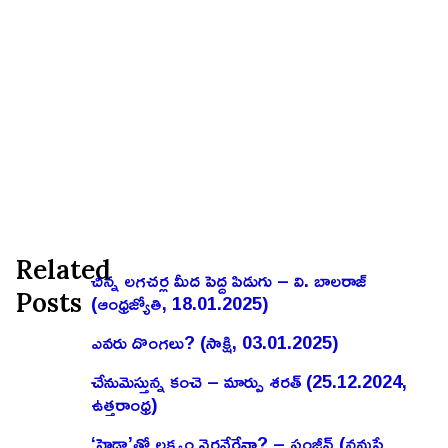
Related
చిన్న లగచర్ల మీద పెద్ద పిడుగు – వి. బాలరాజ్‌
Posts
(ఆంధ్రజ్యోతి, 18.01.2025)
ఎవరు దొంగలు? (సాక్షి, 03.01.2025)
చేనుమెస్తున్న కంచె – మార్పు శరత్ (25.12.2024,
ఉత్తరాంధ్ర)
‘హైడ్రా’తో లక్ష్యం నెరవేరేనా? – సంజీవ్ (నమస్తే