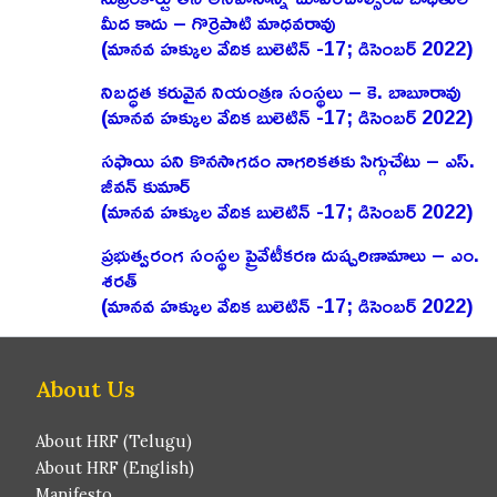
మీద కాదు – గొర్రెపాటి మాధవరావు
(మానవ హక్కుల వేదిక బులెటిన్ -17; డిసెంబర్ 2022)
నిబద్ధత కరువైన నియంత్రణ సంస్థలు – కె. బాబూరావు
(మానవ హక్కుల వేదిక బులెటిన్ -17; డిసెంబర్ 2022)
సఫాయి పని కొనసాగడం నాగరికతకు సిగ్గుచేటు – ఎస్‌.
జీవన్‌ కుమార్‌
(మానవ హక్కుల వేదిక బులెటిన్ -17; డిసెంబర్ 2022)
ప్రభుత్వరంగ సంస్థల ప్రైవేటీకరణ దుష్పరిణామాలు – ఎం.
శరత్‌
(మానవ హక్కుల వేదిక బులెటిన్ -17; డిసెంబర్ 2022)
About Us
About HRF (Telugu)
About HRF (English)
Manifesto