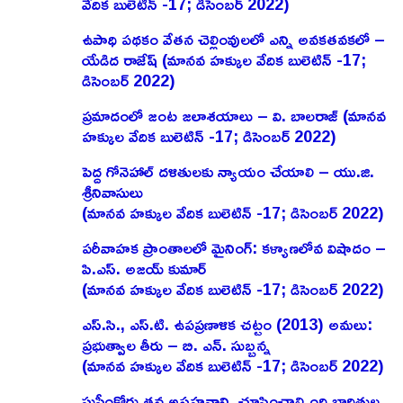
వేదిక బులెటిన్ -17; డిసెంబర్ 2022)
ఉపాధి పథకం వేతన చెల్లింవులలో ఎన్ని అవకతవకలో –
యేడిద రాజేష్‌ (మానవ హక్కుల వేదిక బులెటిన్ -17;
డిసెంబర్ 2022)
ప్రమాదంలో జంట జలాశయాలు – వి. బాలరాజ్‌ (మానవ
హక్కుల వేదిక బులెటిన్ -17; డిసెంబర్ 2022)
పెద్ద గోనెహాల్‌ దళితులకు న్యాయం చేయాలి – యు.జి.
శ్రీనివాసులు
(మానవ హక్కుల వేదిక బులెటిన్ -17; డిసెంబర్ 2022)
పరీవాహక ప్రాంతాలలో మైనింగ్‌: కళ్యాణలోవ విషాదం –
పి.ఎస్‌. అజయ్‌ కుమార్‌
(మానవ హక్కుల వేదిక బులెటిన్ -17; డిసెంబర్ 2022)
ఎస్‌.సి., ఎస్‌.టి. ఉపప్రణాళిక చట్టం (2013) అమలు:
ప్రభుత్వాల తీరు – బి. ఎన్‌. సుబ్బన్న
(మానవ హక్కుల వేదిక బులెటిన్ -17; డిసెంబర్ 2022)
సుప్రీంకోర్టు తన అసహనాన్ని చూపించాల్సింది బాధితుల