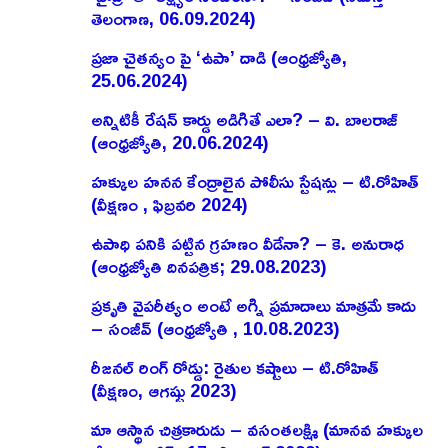
తెలంగాణ, 06.09.2024)
ప్రజా చైతన్యం పై ‘ఉపా’ దాడి (ఆంధ్రజ్యోతి,
25.06.2024)
అన్నిటికీ రేషన్ కార్డు అడిగితే ఎలా? – వి. బాలరాజ్‌
(ఆంధ్రజ్యోతి, 20.06.2024)
హక్కుల హనన కేంద్రాలైన పోలీసు స్టేషన్లు – టి.రోహిత్
(వీక్షణం , ఫిబ్రవరి 2024)
ఉపాధి పనికి పట్టిన గ్రహణం వీడేనా? – కె. అనురాధ
(ఆంధ్రజ్యోతి దినపత్రిక; 29.08.2023)
ప్రకృతి వైపరీత్యం అంటే అగ్ని ప్రమాదాలు మాత్రమే కాదు
– సంజీవ్ (ఆంధ్రజ్యోతి , 10.08.2023)
రీజనల్ రింగ్ రోడ్డు: రైతుల కష్టాలు – టి.రోహిత్
(వీక్షణం, ఆగష్టు 2023)
మా ఆస్థాన చిత్రకారుడు – వసంతలక్ష్మి (మానవ హక్కుల