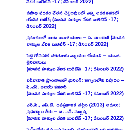
వేదిక బులెటిన్ -17; డిసెంబర్ 2022)
ఉపాధి పథకం వేతన చెల్లింవులలో ఎన్ని అవకతవకలో –
యేడిద రాజేష్‌ (మానవ హక్కుల వేదిక బులెటిన్ -17;
డిసెంబర్ 2022)
ప్రమాదంలో జంట జలాశయాలు – వి. బాలరాజ్‌ (మానవ
హక్కుల వేదిక బులెటిన్ -17; డిసెంబర్ 2022)
పెద్ద గోనెహాల్‌ దళితులకు న్యాయం చేయాలి – యు.జి.
శ్రీనివాసులు
(మానవ హక్కుల వేదిక బులెటిన్ -17; డిసెంబర్ 2022)
పరీవాహక ప్రాంతాలలో మైనింగ్‌: కళ్యాణలోవ విషాదం –
పి.ఎస్‌. అజయ్‌ కుమార్‌
(మానవ హక్కుల వేదిక బులెటిన్ -17; డిసెంబర్ 2022)
ఎస్‌.సి., ఎస్‌.టి. ఉపప్రణాళిక చట్టం (2013) అమలు:
ప్రభుత్వాల తీరు – బి. ఎన్‌. సుబ్బన్న
(మానవ హక్కుల వేదిక బులెటిన్ -17; డిసెంబర్ 2022)
సుప్రీంకోర్టు తన అసహనాన్ని చూపించాల్సింది బాధితుల