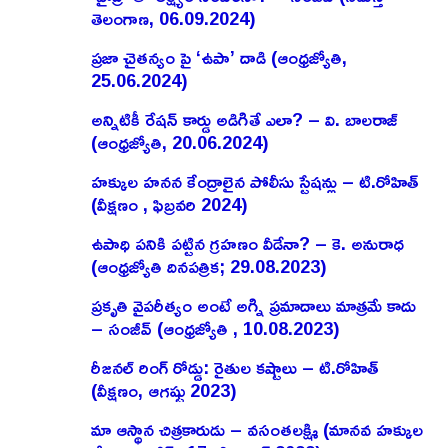
తెలంగాణ, 06.09.2024)
ప్రజా చైతన్యం పై ‘ఉపా’ దాడి (ఆంధ్రజ్యోతి,
25.06.2024)
అన్నిటికీ రేషన్ కార్డు అడిగితే ఎలా? – వి. బాలరాజ్‌
(ఆంధ్రజ్యోతి, 20.06.2024)
హక్కుల హనన కేంద్రాలైన పోలీసు స్టేషన్లు – టి.రోహిత్
(వీక్షణం , ఫిబ్రవరి 2024)
ఉపాధి పనికి పట్టిన గ్రహణం వీడేనా? – కె. అనురాధ
(ఆంధ్రజ్యోతి దినపత్రిక; 29.08.2023)
ప్రకృతి వైపరీత్యం అంటే అగ్ని ప్రమాదాలు మాత్రమే కాదు
– సంజీవ్ (ఆంధ్రజ్యోతి , 10.08.2023)
రీజనల్ రింగ్ రోడ్డు: రైతుల కష్టాలు – టి.రోహిత్
(వీక్షణం, ఆగష్టు 2023)
మా ఆస్థాన చిత్రకారుడు – వసంతలక్ష్మి (మానవ హక్కుల