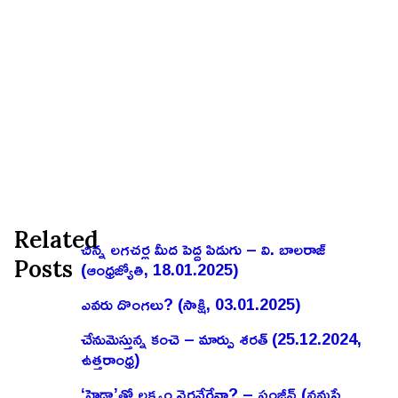
Related
చిన్న లగచర్ల మీద పెద్ద పిడుగు – వి. బాలరాజ్‌
Posts
(ఆంధ్రజ్యోతి, 18.01.2025)
ఎవరు దొంగలు? (సాక్షి, 03.01.2025)
చేనుమెస్తున్న కంచె – మార్పు శరత్ (25.12.2024,
ఉత్తరాంధ్ర)
‘హైడ్రా’తో లక్ష్యం నెరవేరేనా? – సంజీవ్ (నమస్తే