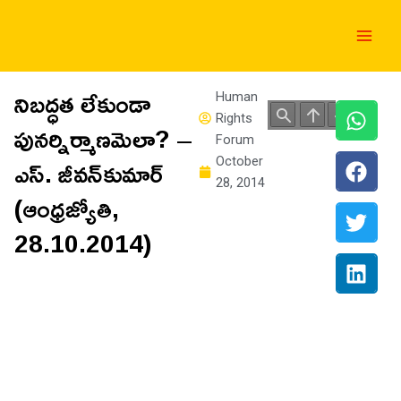
Skip
Main
to
Men
content
నిబద్ధత లేకుండా
Human
Rights
పునర్నిర్మాణమెలా? –
Forum
ఎస్‌. జీవన్‌కుమార్‌
October
28, 2014
(ఆంధ్రజ్యోతి,
28.10.2014)