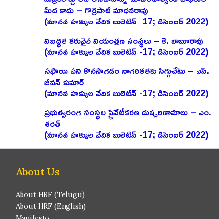
మీద కాదు – గొర్రెపాటి మాధవరావు
(మానవ హక్కుల వేదిక బులెటిన్ -17; డిసెంబర్ 2022)
నిబద్ధత కరువైన నియంత్రణ సంస్థలు – కె. బాబూరావు
(మానవ హక్కుల వేదిక బులెటిన్ -17; డిసెంబర్ 2022)
సఫాయి పని కొనసాగడం నాగరికతకు సిగ్గుచేటు – ఎస్‌.
జీవన్‌ కుమార్‌
(మానవ హక్కుల వేదిక బులెటిన్ -17; డిసెంబర్ 2022)
ప్రభుత్వరంగ సంస్థల ప్రైవేటీకరణ దుష్పరిణామాలు – ఎం.
శరత్‌
(మానవ హక్కుల వేదిక బులెటిన్ -17; డిసెంబర్ 2022)
About Us
About HRF (Telugu)
About HRF (English)
Manifesto