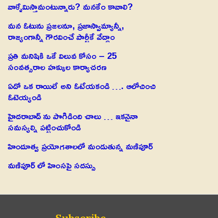
వాళ్ళేమిస్తామంటున్నారు? మనకేం కావాలి?
మన ఓటును ప్రజలనూ, ప్రజాస్వామ్యాన్నీ,
రాజ్యంగాన్నీ గౌరవించే పార్టీకే వేద్దాం
ప్రతి మనిషికి ఒకే విలువ కోసం – 25
సంవత్సరాల హక్కుల కార్యాచరణ
ఏదో ఒక రాయిలే అని ఓటేయకండి …. ఆలోచించి
ఓటెయ్యండి
హైదరాబాద్ ను పొగిడింది చాలు … ఇకనైనా
సమస్యల్ని పట్టించుకోండి
హిందూత్వ ప్రయోగశాలలో మండుతున్న మణిపూర్
మణిపూర్ లో హింసపై సదస్సు