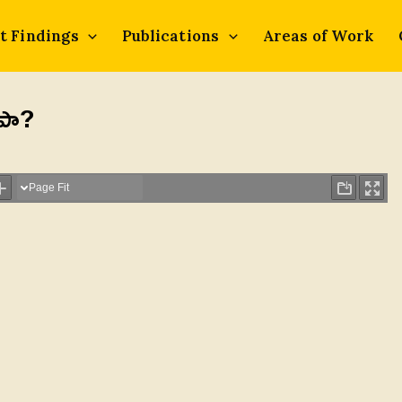
t Findings
Publications
Areas of Work
ింపా?