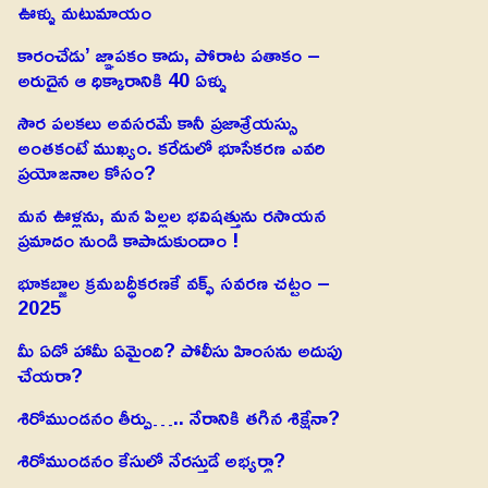
ఊళ్ళు మటుమాయం
కారంచేడు’ జ్ఞాపకం కాదు, పోరాట పతాకం –
అరుదైన ఆ ధిక్కారానికి 40 ఏళ్ళు
సౌర పలకలు అవసరమే కానీ ప్రజాశ్రేయస్సు
అంతకంటే ముఖ్యం. కరేడులో భూసేకరణ ఎవరి
ప్రయోజనాల కోసం?
మన ఊళ్లను, మన పిల్లల భవిషత్తును రసాయన
ప్రమాదం నుండి కాపాడుకుందాం !
భూకబ్జాల క్రమబద్ధీకరణకే వక్ఫ్ సవరణ చట్టం –
2025
మీ ఏడో హామీ ఏమైంది? పోలీసు హింసను అదుపు
చేయరా?
శిరోముండనం తీర్పు….. నేరానికి తగిన శిక్షేనా?
శిరోముండనం కేసులో నేరస్తుడే అభ్యర్థా?