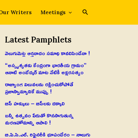
Our Writers
Meetings
Latest Pamphlets
వెలుగుమెట్ల ఆర్తనాదం సమాధి కావలిసిందేనా !
“అస్పృశ్యతకు కేంద్రంగా భారతీయ గ్రామం”
ఆనాటి అంబేద్కర్ మాట నేటికీ అక్షరసత్యం
రాజ్యాంగ విలువలను రక్షించుకోపోతే
ప్రజాస్వామ్యానికే ముప్పు !
బిసీ హక్కులు – బిసీలకు దక్కాలి
బన్నీ ఉత్సవం పేరుతో కొనసాగుతున్న
మరణహోమాన్ని ఆపాలి !
బి.పి.సి.ఎల్. రిఫైనరీకి భూపందేరం – నాలుగు