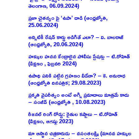
తెలంగాణ, 06.09.2024)
ప్రజా చైతన్యం పై ‘ఉపా’ దాడి (ఆంధ్రజ్యోతి,
25.06.2024)
అన్నిటికీ రేషన్ కార్డు అడిగితే ఎలా? – వి. బాలరాజ్‌
(ఆంధ్రజ్యోతి, 20.06.2024)
హక్కుల హనన కేంద్రాలైన పోలీసు స్టేషన్లు – టి.రోహిత్
(వీక్షణం , ఫిబ్రవరి 2024)
ఉపాధి పనికి పట్టిన గ్రహణం వీడేనా? – కె. అనురాధ
(ఆంధ్రజ్యోతి దినపత్రిక; 29.08.2023)
ప్రకృతి వైపరీత్యం అంటే అగ్ని ప్రమాదాలు మాత్రమే కాదు
– సంజీవ్ (ఆంధ్రజ్యోతి , 10.08.2023)
రీజనల్ రింగ్ రోడ్డు: రైతుల కష్టాలు – టి.రోహిత్
(వీక్షణం, ఆగష్టు 2023)
మా ఆస్థాన చిత్రకారుడు – వసంతలక్ష్మి (మానవ హక్కుల