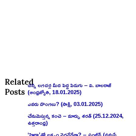
Related
చిన్న లగచర్ల మీద పెద్ద పిడుగు – వి. బాలరాజ్‌
Posts
(ఆంధ్రజ్యోతి, 18.01.2025)
ఎవరు దొంగలు? (సాక్షి, 03.01.2025)
చేనుమెస్తున్న కంచె – మార్పు శరత్ (25.12.2024,
ఉత్తరాంధ్ర)
‘హైడ్రా’తో లక్ష్యం నెరవేరేనా? – సంజీవ్ (నమస్తే