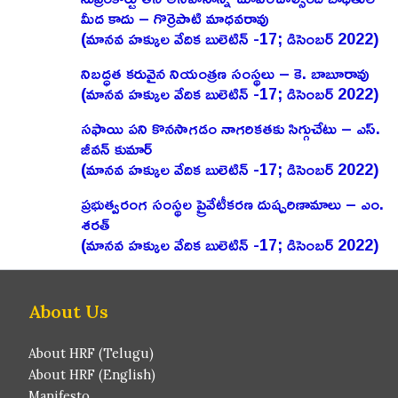
మీద కాదు – గొర్రెపాటి మాధవరావు
(మానవ హక్కుల వేదిక బులెటిన్ -17; డిసెంబర్ 2022)
నిబద్ధత కరువైన నియంత్రణ సంస్థలు – కె. బాబూరావు
(మానవ హక్కుల వేదిక బులెటిన్ -17; డిసెంబర్ 2022)
సఫాయి పని కొనసాగడం నాగరికతకు సిగ్గుచేటు – ఎస్‌.
జీవన్‌ కుమార్‌
(మానవ హక్కుల వేదిక బులెటిన్ -17; డిసెంబర్ 2022)
ప్రభుత్వరంగ సంస్థల ప్రైవేటీకరణ దుష్పరిణామాలు – ఎం.
శరత్‌
(మానవ హక్కుల వేదిక బులెటిన్ -17; డిసెంబర్ 2022)
About Us
About HRF (Telugu)
About HRF (English)
Manifesto