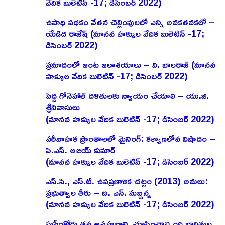
వేదిక బులెటిన్ -17; డిసెంబర్ 2022)
ఉపాధి పథకం వేతన చెల్లింవులలో ఎన్ని అవకతవకలో –
యేడిద రాజేష్‌ (మానవ హక్కుల వేదిక బులెటిన్ -17;
డిసెంబర్ 2022)
ప్రమాదంలో జంట జలాశయాలు – వి. బాలరాజ్‌ (మానవ
హక్కుల వేదిక బులెటిన్ -17; డిసెంబర్ 2022)
పెద్ద గోనెహాల్‌ దళితులకు న్యాయం చేయాలి – యు.జి.
శ్రీనివాసులు
(మానవ హక్కుల వేదిక బులెటిన్ -17; డిసెంబర్ 2022)
పరీవాహక ప్రాంతాలలో మైనింగ్‌: కళ్యాణలోవ విషాదం –
పి.ఎస్‌. అజయ్‌ కుమార్‌
(మానవ హక్కుల వేదిక బులెటిన్ -17; డిసెంబర్ 2022)
ఎస్‌.సి., ఎస్‌.టి. ఉపప్రణాళిక చట్టం (2013) అమలు:
ప్రభుత్వాల తీరు – బి. ఎన్‌. సుబ్బన్న
(మానవ హక్కుల వేదిక బులెటిన్ -17; డిసెంబర్ 2022)
సుప్రీంకోర్టు తన అసహనాన్ని చూపించాల్సింది బాధితుల