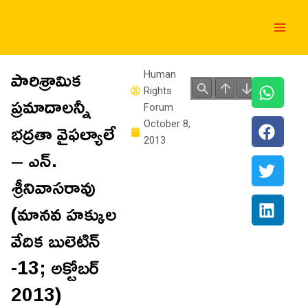
Skip
Main
to
Men
content
పారిశ్రామిక
Human
Rights
ప్రమాదాలన్నీ
Forum
భద్రతా వైఫల్యాలే
October 8,
2013
– ఎన్.
శ్రీనివాసరావు
(మానవ హక్కుల
వేదిక బులెటిన్
-13; అక్టోబర్
2013)