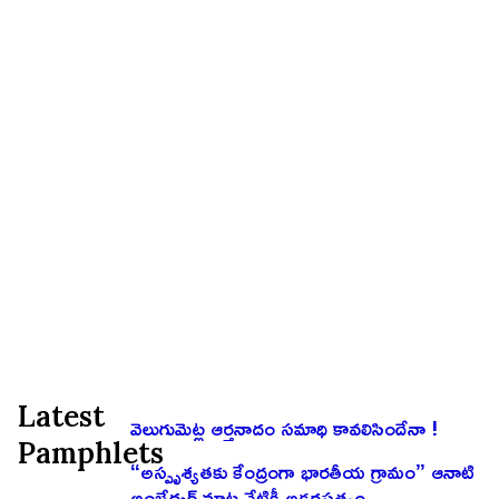
Latest
వెలుగుమెట్ల ఆర్తనాదం సమాధి కావలిసిందేనా !
Pamphlets
“అస్పృశ్యతకు కేంద్రంగా భారతీయ గ్రామం” ఆనాటి
అంబేద్కర్ మాట నేటికీ అక్షరసత్యం