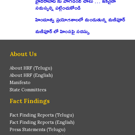
హైదరాబాద్ ను పొగిడింది చాలు … ఇకనైనా
సమస్యల్ని పట్టించుకోండి
హిందూత్వ ప్రయోగశాలలో మండుతున్న మణిపూర్
మణిపూర్ లో హింసపై సదస్సు
About Us
About HRF (Telugu)
About HRF (English)
Manifesto
State Committees
Fact Findings
Fact Finding Reports (Telugu)
Fact Finding Reports (English)
Press Statements (Telugu)