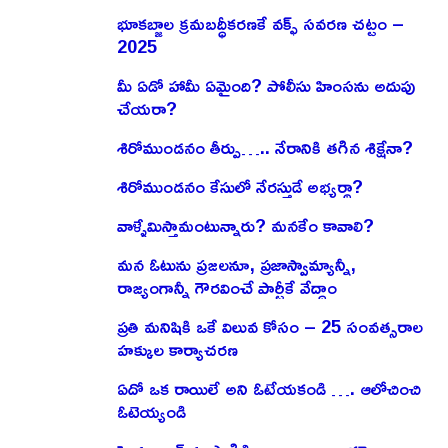
భూకబ్జాల క్రమబద్ధీకరణకే వక్ఫ్ సవరణ చట్టం –
2025
మీ ఏడో హామీ ఏమైంది? పోలీసు హింసను అదుపు
చేయరా?
శిరోముండనం తీర్పు….. నేరానికి తగిన శిక్షేనా?
శిరోముండనం కేసులో నేరస్తుడే అభ్యర్థా?
వాళ్ళేమిస్తామంటున్నారు? మనకేం కావాలి?
మన ఓటును ప్రజలనూ, ప్రజాస్వామ్యాన్నీ,
రాజ్యంగాన్నీ గౌరవించే పార్టీకే వేద్దాం
ప్రతి మనిషికి ఒకే విలువ కోసం – 25 సంవత్సరాల
హక్కుల కార్యాచరణ
ఏదో ఒక రాయిలే అని ఓటేయకండి …. ఆలోచించి
ఓటెయ్యండి