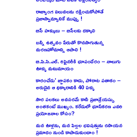
రాజ్యాంగ విలువలను రక్షించుకోపోతే
ప్రజాస్వామ్యానికే ముప్పు !
బిసీ హక్కులు – బిసీలకు దక్కాలి
బన్నీ ఉత్సవం పేరుతో కొనసాగుతున్న
మరణహోమాన్ని ఆపాలి !
బి.పి.సి.ఎల్. రిఫైనరీకి భూపందేరం – నాలుగు
ఊళ్ళు మటుమాయం
కారంచేడు’ జ్ఞాపకం కాదు, పోరాట పతాకం –
అరుదైన ఆ ధిక్కారానికి 40 ఏళ్ళు
సౌర పలకలు అవసరమే కానీ ప్రజాశ్రేయస్సు
అంతకంటే ముఖ్యం. కరేడులో భూసేకరణ ఎవరి
ప్రయోజనాల కోసం?
మన ఊళ్లను, మన పిల్లల భవిషత్తును రసాయన
ప్రమాదం నుండి కాపాడుకుందాం !