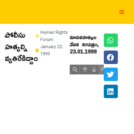
Skip
Main
to
Men
content
పోలీసు
Human Rights
మానవహక్కుల
Forum
హత్యల్ని
వేదిక కరపత్రం
,
January 23,
23.01.1999
వ్యతిరేకిద్దాం
1999