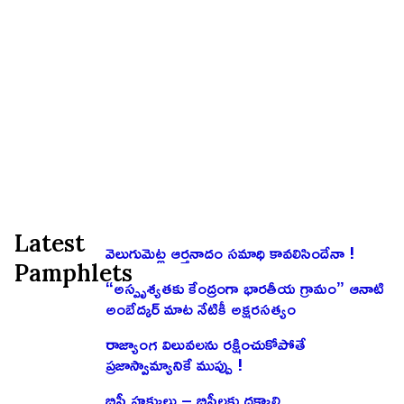
Latest
వెలుగుమెట్ల ఆర్తనాదం సమాధి కావలిసిందేనా !
Pamphlets
“అస్పృశ్యతకు కేంద్రంగా భారతీయ గ్రామం” ఆనాటి
అంబేద్కర్ మాట నేటికీ అక్షరసత్యం
రాజ్యాంగ విలువలను రక్షించుకోపోతే
ప్రజాస్వామ్యానికే ముప్పు !
బిసీ హక్కులు – బిసీలకు దక్కాలి