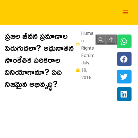
Skip
Main
to
Men
content
ప్రజల జీవన ప్రమాణాల
Huma
n
పెరుగుదలా? అధునాతన
Rights
సాంకేతిక పరికరాల
Forum
July
వినియోగామా? ఏది
19,
2015
నిజమైన అభివృద్ధి?