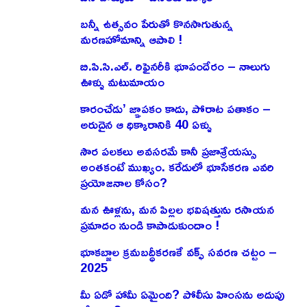
బన్నీ ఉత్సవం పేరుతో కొనసాగుతున్న
మరణహోమాన్ని ఆపాలి !
బి.పి.సి.ఎల్. రిఫైనరీకి భూపందేరం – నాలుగు
ఊళ్ళు మటుమాయం
కారంచేడు’ జ్ఞాపకం కాదు, పోరాట పతాకం –
అరుదైన ఆ ధిక్కారానికి 40 ఏళ్ళు
సౌర పలకలు అవసరమే కానీ ప్రజాశ్రేయస్సు
అంతకంటే ముఖ్యం. కరేడులో భూసేకరణ ఎవరి
ప్రయోజనాల కోసం?
మన ఊళ్లను, మన పిల్లల భవిషత్తును రసాయన
ప్రమాదం నుండి కాపాడుకుందాం !
భూకబ్జాల క్రమబద్ధీకరణకే వక్ఫ్ సవరణ చట్టం –
2025
మీ ఏడో హామీ ఏమైంది? పోలీసు హింసను అదుపు