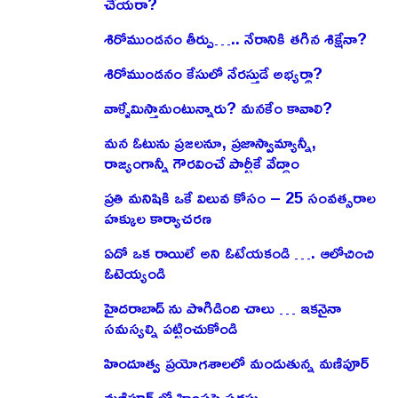
చేయరా?
శిరోముండనం తీర్పు….. నేరానికి తగిన శిక్షేనా?
శిరోముండనం కేసులో నేరస్తుడే అభ్యర్థా?
వాళ్ళేమిస్తామంటున్నారు? మనకేం కావాలి?
మన ఓటును ప్రజలనూ, ప్రజాస్వామ్యాన్నీ,
రాజ్యంగాన్నీ గౌరవించే పార్టీకే వేద్దాం
ప్రతి మనిషికి ఒకే విలువ కోసం – 25 సంవత్సరాల
హక్కుల కార్యాచరణ
ఏదో ఒక రాయిలే అని ఓటేయకండి …. ఆలోచించి
ఓటెయ్యండి
హైదరాబాద్ ను పొగిడింది చాలు … ఇకనైనా
సమస్యల్ని పట్టించుకోండి
హిందూత్వ ప్రయోగశాలలో మండుతున్న మణిపూర్
మణిపూర్ లో హింసపై సదస్సు