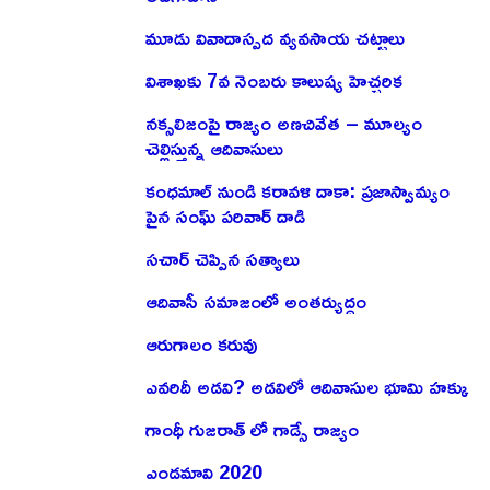
మూడు వివాదాస్పద వ్యవసాయ చట్టాలు
విశాఖకు 7వ నెంబరు కాలుష్య హెచ్చరిక
నక్సలిజంపై రాజ్యం అణచివేత – మూల్యం
చెల్లిస్తున్న ఆదివాసులు
కంధమాల్ నుండి కరావళి దాకా: ప్రజాస్వామ్యం
పైన సంఘ్ పరివార్ దాడి
సచార్ చెప్పిన సత్యాలు
ఆదివాసీ సమాజంలో అంతర్యుద్ధం
ఆరుగాలం కరువు
ఎవరిదీ అడవి? అడవిలో ఆదివాసుల భూమి హక్కు
గాంధీ గుజరాత్ లో గాడ్సే రాజ్యం
ఎండమావి 2020