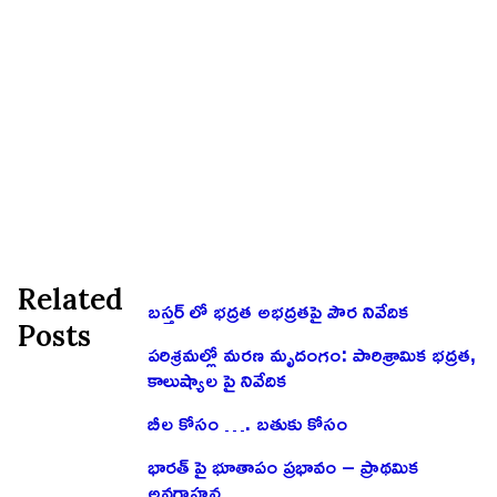
Related
బస్తర్ లో భద్రత అభద్రతపై పౌర నివేదిక
Posts
పరిశ్రమల్లో మరణ మృదంగం: పారిశ్రామిక భద్రత,
కాలుష్యాల పై నివేదిక
బీల కోసం …. బతుకు కోసం
భారత్ పై భూతాపం ప్రభావం – ప్రాథమిక
అవగాహన