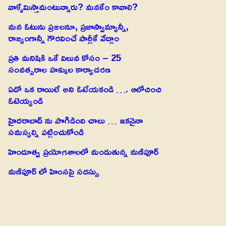
వాళ్ళేమిస్తామంటున్నారు? మనకేం కావాలి?
మన ఓటును ప్రజలనూ, ప్రజాస్వామ్యాన్నీ,
రాజ్యంగాన్నీ గౌరవించే పార్టీకే వేద్దాం
ప్రతి మనిషికి ఒకే విలువ కోసం – 25
సంవత్సరాల హక్కుల కార్యాచరణ
ఏదో ఒక రాయిలే అని ఓటేయకండి …. ఆలోచించి
ఓటెయ్యండి
హైదరాబాద్ ను పొగిడింది చాలు … ఇకనైనా
సమస్యల్ని పట్టించుకోండి
హిందూత్వ ప్రయోగశాలలో మండుతున్న మణిపూర్
మణిపూర్ లో హింసపై సదస్సు