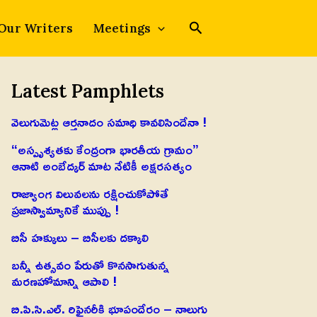
Our Writers
Meetings
Latest Pamphlets
వెలుగుమెట్ల ఆర్తనాదం సమాధి కావలిసిందేనా !
“అస్పృశ్యతకు కేంద్రంగా భారతీయ గ్రామం”
ఆనాటి అంబేద్కర్ మాట నేటికీ అక్షరసత్యం
రాజ్యాంగ విలువలను రక్షించుకోపోతే
ప్రజాస్వామ్యానికే ముప్పు !
బిసీ హక్కులు – బిసీలకు దక్కాలి
బన్నీ ఉత్సవం పేరుతో కొనసాగుతున్న
మరణహోమాన్ని ఆపాలి !
బి.పి.సి.ఎల్. రిఫైనరీకి భూపందేరం – నాలుగు