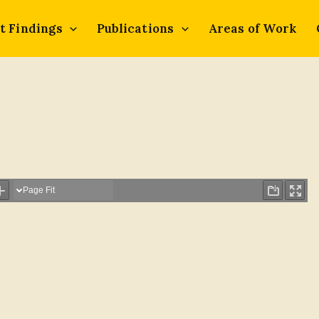
t Findings
Publications
Areas of Work