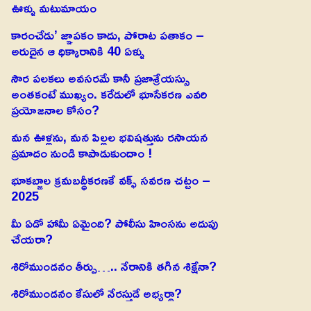
ఊళ్ళు మటుమాయం
కారంచేడు’ జ్ఞాపకం కాదు, పోరాట పతాకం –
అరుదైన ఆ ధిక్కారానికి 40 ఏళ్ళు
సౌర పలకలు అవసరమే కానీ ప్రజాశ్రేయస్సు
అంతకంటే ముఖ్యం. కరేడులో భూసేకరణ ఎవరి
ప్రయోజనాల కోసం?
మన ఊళ్లను, మన పిల్లల భవిషత్తును రసాయన
ప్రమాదం నుండి కాపాడుకుందాం !
భూకబ్జాల క్రమబద్ధీకరణకే వక్ఫ్ సవరణ చట్టం –
2025
మీ ఏడో హామీ ఏమైంది? పోలీసు హింసను అదుపు
చేయరా?
శిరోముండనం తీర్పు….. నేరానికి తగిన శిక్షేనా?
శిరోముండనం కేసులో నేరస్తుడే అభ్యర్థా?