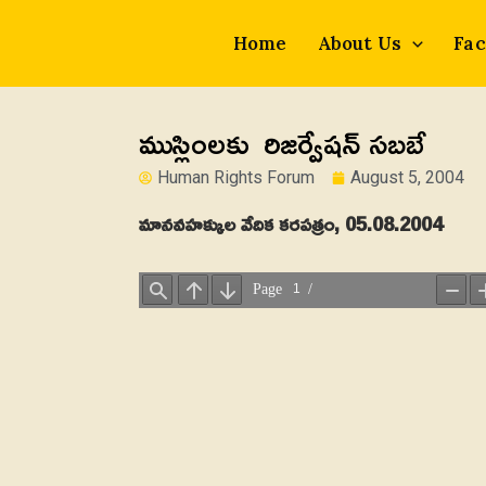
Skip
to
Home
About Us
Fac
content
ముస్లింలకు రిజర్వేషన్ సబబే
Human Rights Forum
August 5, 2004
మానవహక్కుల వేదిక కరపత్రం
, 05.08.2004