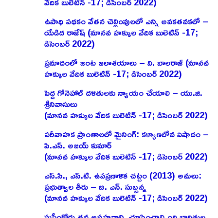
వేదిక బులెటిన్ -17; డిసెంబర్ 2022)
ఉపాధి పథకం వేతన చెల్లింవులలో ఎన్ని అవకతవకలో –
యేడిద రాజేష్‌ (మానవ హక్కుల వేదిక బులెటిన్ -17;
డిసెంబర్ 2022)
ప్రమాదంలో జంట జలాశయాలు – వి. బాలరాజ్‌ (మానవ
హక్కుల వేదిక బులెటిన్ -17; డిసెంబర్ 2022)
పెద్ద గోనెహాల్‌ దళితులకు న్యాయం చేయాలి – యు.జి.
శ్రీనివాసులు
(మానవ హక్కుల వేదిక బులెటిన్ -17; డిసెంబర్ 2022)
పరీవాహక ప్రాంతాలలో మైనింగ్‌: కళ్యాణలోవ విషాదం –
పి.ఎస్‌. అజయ్‌ కుమార్‌
(మానవ హక్కుల వేదిక బులెటిన్ -17; డిసెంబర్ 2022)
ఎస్‌.సి., ఎస్‌.టి. ఉపప్రణాళిక చట్టం (2013) అమలు:
ప్రభుత్వాల తీరు – బి. ఎన్‌. సుబ్బన్న
(మానవ హక్కుల వేదిక బులెటిన్ -17; డిసెంబర్ 2022)
సుప్రీంకోర్టు తన అసహనాన్ని చూపించాల్సింది బాధితుల