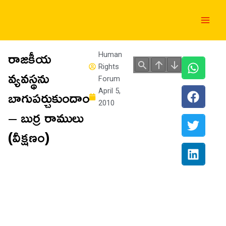
Skip
Main
to
Men
content
రాజకీయ
Human
Rights
వ్యవస్థను
Forum
బాగుపర్చుకుందాం
April 5,
2010
– బుర్ర రాములు
(వీక్షణం)