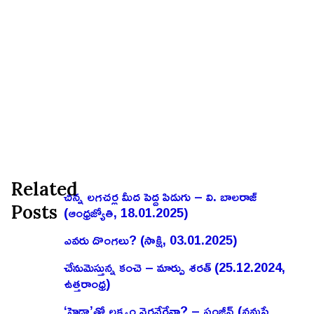
Related
చిన్న లగచర్ల మీద పెద్ద పిడుగు – వి. బాలరాజ్‌
Posts
(ఆంధ్రజ్యోతి, 18.01.2025)
ఎవరు దొంగలు? (సాక్షి, 03.01.2025)
చేనుమెస్తున్న కంచె – మార్పు శరత్ (25.12.2024,
ఉత్తరాంధ్ర)
‘హైడ్రా’తో లక్ష్యం నెరవేరేనా? – సంజీవ్ (నమస్తే