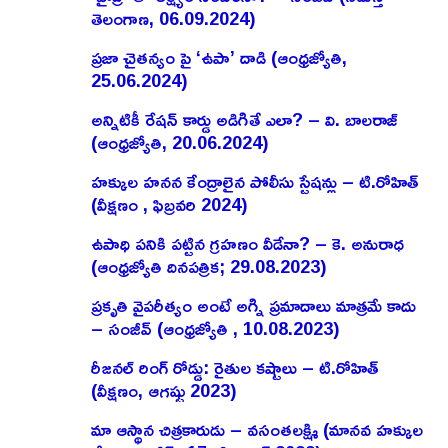
తెలంగాణ, 06.09.2024)
ప్రజా చైతన్యం పై ‘ఉపా’ దాడి (ఆంధ్రజ్యోతి,
25.06.2024)
అన్నిటికీ రేషన్ కార్డు అడిగితే ఎలా? – వి. బాలరాజ్‌
(ఆంధ్రజ్యోతి, 20.06.2024)
హక్కుల హనన కేంద్రాలైన పోలీసు స్టేషన్లు – టి.రోహిత్
(వీక్షణం , ఫిబ్రవరి 2024)
ఉపాధి పనికి పట్టిన గ్రహణం వీడేనా? – కె. అనురాధ
(ఆంధ్రజ్యోతి దినపత్రిక; 29.08.2023)
ప్రకృతి వైపరీత్యం అంటే అగ్ని ప్రమాదాలు మాత్రమే కాదు
– సంజీవ్ (ఆంధ్రజ్యోతి , 10.08.2023)
రీజనల్ రింగ్ రోడ్డు: రైతుల కష్టాలు – టి.రోహిత్
(వీక్షణం, ఆగష్టు 2023)
మా ఆస్థాన చిత్రకారుడు – వసంతలక్ష్మి (మానవ హక్కుల