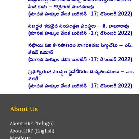
మీద కాదు – గొర్రెపాటి మాధవరావు
(మానవ హక్కుల వేదిక బులెటిన్ -17; డిసెంబర్ 2022)
నిబద్ధత కరువైన నియంత్రణ సంస్థలు – కె. బాబూరావు
(మానవ హక్కుల వేదిక బులెటిన్ -17; డిసెంబర్ 2022)
సఫాయి పని కొనసాగడం నాగరికతకు సిగ్గుచేటు – ఎస్‌.
జీవన్‌ కుమార్‌
(మానవ హక్కుల వేదిక బులెటిన్ -17; డిసెంబర్ 2022)
ప్రభుత్వరంగ సంస్థల ప్రైవేటీకరణ దుష్పరిణామాలు – ఎం.
శరత్‌
(మానవ హక్కుల వేదిక బులెటిన్ -17; డిసెంబర్ 2022)
About Us
About HRF (Telugu)
About HRF (English)
Manifesto