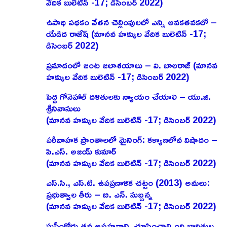
వేదిక బులెటిన్ -17; డిసెంబర్ 2022)
ఉపాధి పథకం వేతన చెల్లింవులలో ఎన్ని అవకతవకలో –
యేడిద రాజేష్‌ (మానవ హక్కుల వేదిక బులెటిన్ -17;
డిసెంబర్ 2022)
ప్రమాదంలో జంట జలాశయాలు – వి. బాలరాజ్‌ (మానవ
హక్కుల వేదిక బులెటిన్ -17; డిసెంబర్ 2022)
పెద్ద గోనెహాల్‌ దళితులకు న్యాయం చేయాలి – యు.జి.
శ్రీనివాసులు
(మానవ హక్కుల వేదిక బులెటిన్ -17; డిసెంబర్ 2022)
పరీవాహక ప్రాంతాలలో మైనింగ్‌: కళ్యాణలోవ విషాదం –
పి.ఎస్‌. అజయ్‌ కుమార్‌
(మానవ హక్కుల వేదిక బులెటిన్ -17; డిసెంబర్ 2022)
ఎస్‌.సి., ఎస్‌.టి. ఉపప్రణాళిక చట్టం (2013) అమలు:
ప్రభుత్వాల తీరు – బి. ఎన్‌. సుబ్బన్న
(మానవ హక్కుల వేదిక బులెటిన్ -17; డిసెంబర్ 2022)
సుప్రీంకోర్టు తన అసహనాన్ని చూపించాల్సింది బాధితుల