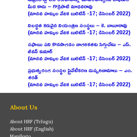
మీద కాదు – గొర్రెపాటి మాధవరావు
(మానవ హక్కుల వేదిక బులెటిన్ -17; డిసెంబర్ 2022)
నిబద్ధత కరువైన నియంత్రణ సంస్థలు – కె. బాబూరావు
(మానవ హక్కుల వేదిక బులెటిన్ -17; డిసెంబర్ 2022)
సఫాయి పని కొనసాగడం నాగరికతకు సిగ్గుచేటు – ఎస్‌.
జీవన్‌ కుమార్‌
(మానవ హక్కుల వేదిక బులెటిన్ -17; డిసెంబర్ 2022)
ప్రభుత్వరంగ సంస్థల ప్రైవేటీకరణ దుష్పరిణామాలు – ఎం.
శరత్‌
(మానవ హక్కుల వేదిక బులెటిన్ -17; డిసెంబర్ 2022)
About Us
About HRF (Telugu)
About HRF (English)
Manifesto