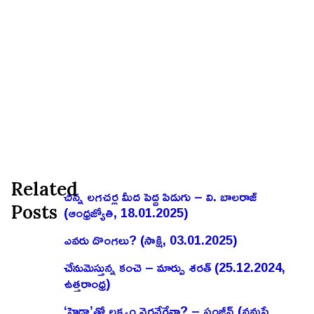
Related
చిన్న లగచర్ల మీద పెద్ద పిడుగు – వి. బాలరాజ్‌
Posts
(ఆంధ్రజ్యోతి, 18.01.2025)
ఎవరు దొంగలు? (సాక్షి, 03.01.2025)
చేనుమెస్తున్న కంచె – మార్పు శరత్ (25.12.2024,
ఉత్తరాంధ్ర)
‘హైడ్రా’తో లక్ష్యం నెరవేరేనా? – సంజీవ్ (నమస్తే