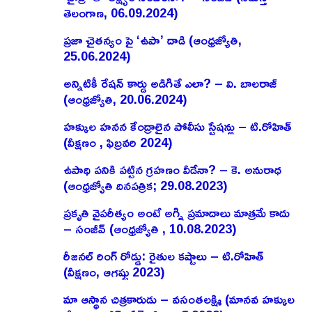
తెలంగాణ, 06.09.2024)
ప్రజా చైతన్యం పై ‘ఉపా’ దాడి (ఆంధ్రజ్యోతి,
25.06.2024)
అన్నిటికీ రేషన్ కార్డు అడిగితే ఎలా? – వి. బాలరాజ్‌
(ఆంధ్రజ్యోతి, 20.06.2024)
హక్కుల హనన కేంద్రాలైన పోలీసు స్టేషన్లు – టి.రోహిత్
(వీక్షణం , ఫిబ్రవరి 2024)
ఉపాధి పనికి పట్టిన గ్రహణం వీడేనా? – కె. అనురాధ
(ఆంధ్రజ్యోతి దినపత్రిక; 29.08.2023)
ప్రకృతి వైపరీత్యం అంటే అగ్ని ప్రమాదాలు మాత్రమే కాదు
– సంజీవ్ (ఆంధ్రజ్యోతి , 10.08.2023)
రీజనల్ రింగ్ రోడ్డు: రైతుల కష్టాలు – టి.రోహిత్
(వీక్షణం, ఆగష్టు 2023)
మా ఆస్థాన చిత్రకారుడు – వసంతలక్ష్మి (మానవ హక్కుల