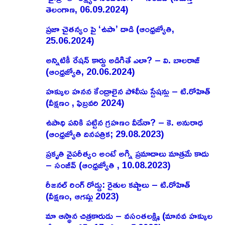
తెలంగాణ, 06.09.2024)
ప్రజా చైతన్యం పై ‘ఉపా’ దాడి (ఆంధ్రజ్యోతి,
25.06.2024)
అన్నిటికీ రేషన్ కార్డు అడిగితే ఎలా? – వి. బాలరాజ్‌
(ఆంధ్రజ్యోతి, 20.06.2024)
హక్కుల హనన కేంద్రాలైన పోలీసు స్టేషన్లు – టి.రోహిత్
(వీక్షణం , ఫిబ్రవరి 2024)
ఉపాధి పనికి పట్టిన గ్రహణం వీడేనా? – కె. అనురాధ
(ఆంధ్రజ్యోతి దినపత్రిక; 29.08.2023)
ప్రకృతి వైపరీత్యం అంటే అగ్ని ప్రమాదాలు మాత్రమే కాదు
– సంజీవ్ (ఆంధ్రజ్యోతి , 10.08.2023)
రీజనల్ రింగ్ రోడ్డు: రైతుల కష్టాలు – టి.రోహిత్
(వీక్షణం, ఆగష్టు 2023)
మా ఆస్థాన చిత్రకారుడు – వసంతలక్ష్మి (మానవ హక్కుల