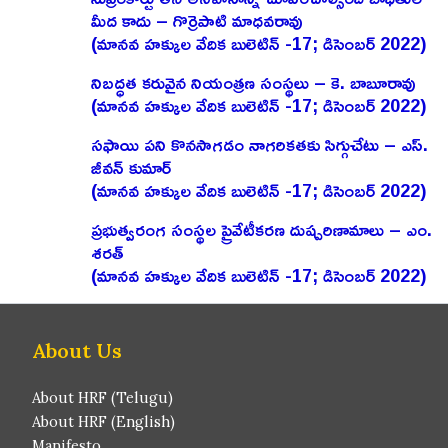
మీద కాదు – గొర్రెపాటి మాధవరావు
(మానవ హక్కుల వేదిక బులెటిన్ -17; డిసెంబర్ 2022)
నిబద్ధత కరువైన నియంత్రణ సంస్థలు – కె. బాబూరావు
(మానవ హక్కుల వేదిక బులెటిన్ -17; డిసెంబర్ 2022)
సఫాయి పని కొనసాగడం నాగరికతకు సిగ్గుచేటు – ఎస్‌.
జీవన్‌ కుమార్‌
(మానవ హక్కుల వేదిక బులెటిన్ -17; డిసెంబర్ 2022)
ప్రభుత్వరంగ సంస్థల ప్రైవేటీకరణ దుష్పరిణామాలు – ఎం.
శరత్‌
(మానవ హక్కుల వేదిక బులెటిన్ -17; డిసెంబర్ 2022)
About Us
About HRF (Telugu)
About HRF (English)
Manifesto