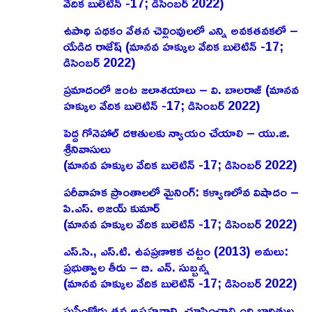
వేదిక బులెటిన్ -17; డిసెంబర్ 2022)
ఉపాధి పథకం వేతన చెల్లింవులలో ఎన్ని అవకతవకలో –
యేడిద రాజేష్‌ (మానవ హక్కుల వేదిక బులెటిన్ -17;
డిసెంబర్ 2022)
ప్రమాదంలో జంట జలాశయాలు – వి. బాలరాజ్‌ (మానవ
హక్కుల వేదిక బులెటిన్ -17; డిసెంబర్ 2022)
పెద్ద గోనెహాల్‌ దళితులకు న్యాయం చేయాలి – యు.జి.
శ్రీనివాసులు
(మానవ హక్కుల వేదిక బులెటిన్ -17; డిసెంబర్ 2022)
పరీవాహక ప్రాంతాలలో మైనింగ్‌: కళ్యాణలోవ విషాదం –
పి.ఎస్‌. అజయ్‌ కుమార్‌
(మానవ హక్కుల వేదిక బులెటిన్ -17; డిసెంబర్ 2022)
ఎస్‌.సి., ఎస్‌.టి. ఉపప్రణాళిక చట్టం (2013) అమలు:
ప్రభుత్వాల తీరు – బి. ఎన్‌. సుబ్బన్న
(మానవ హక్కుల వేదిక బులెటిన్ -17; డిసెంబర్ 2022)
సుప్రీంకోర్టు తన అసహనాన్ని చూపించాల్సింది బాధితుల