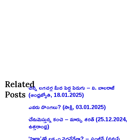
Related
చిన్న లగచర్ల మీద పెద్ద పిడుగు – వి. బాలరాజ్‌
Posts
(ఆంధ్రజ్యోతి, 18.01.2025)
ఎవరు దొంగలు? (సాక్షి, 03.01.2025)
చేనుమెస్తున్న కంచె – మార్పు శరత్ (25.12.2024,
ఉత్తరాంధ్ర)
‘హైడ్రా’తో లక్ష్యం నెరవేరేనా? – సంజీవ్ (నమస్తే