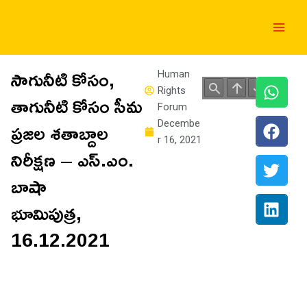
Skip
Main
to
Men
content
సాగునీటి కోసం,
Human
Rights
తాగునీటి కోసం సీమ
Forum
ప్రజల శతాబ్దాల
Decembe
r 16, 2021
నిరీక్షణ – ఎస్‌.ఎం.
బాషా
భూమిపుత్ర,
16.12.2021