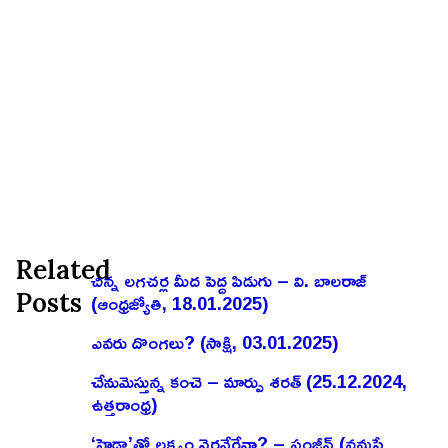
Related
చిన్న లగచర్ల మీద పెద్ద పిడుగు – వి. బాలరాజ్‌
Posts
(ఆంధ్రజ్యోతి, 18.01.2025)
ఎవరు దొంగలు? (సాక్షి, 03.01.2025)
చేనుమెస్తున్న కంచె – మార్పు శరత్ (25.12.2024,
ఉత్తరాంధ్ర)
‘హైడ్రా’తో లక్ష్యం నెరవేరేనా? – సంజీవ్ (నమస్తే