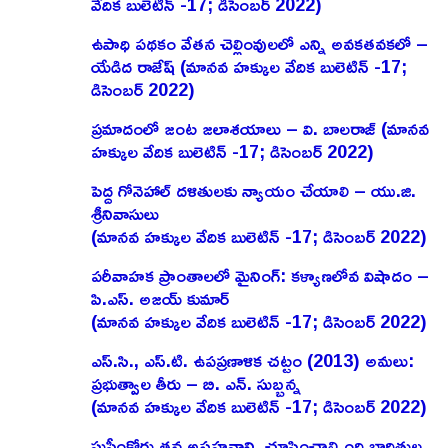
వేదిక బులెటిన్ -17; డిసెంబర్ 2022)
ఉపాధి పథకం వేతన చెల్లింవులలో ఎన్ని అవకతవకలో –
యేడిద రాజేష్‌ (మానవ హక్కుల వేదిక బులెటిన్ -17;
డిసెంబర్ 2022)
ప్రమాదంలో జంట జలాశయాలు – వి. బాలరాజ్‌ (మానవ
హక్కుల వేదిక బులెటిన్ -17; డిసెంబర్ 2022)
పెద్ద గోనెహాల్‌ దళితులకు న్యాయం చేయాలి – యు.జి.
శ్రీనివాసులు
(మానవ హక్కుల వేదిక బులెటిన్ -17; డిసెంబర్ 2022)
పరీవాహక ప్రాంతాలలో మైనింగ్‌: కళ్యాణలోవ విషాదం –
పి.ఎస్‌. అజయ్‌ కుమార్‌
(మానవ హక్కుల వేదిక బులెటిన్ -17; డిసెంబర్ 2022)
ఎస్‌.సి., ఎస్‌.టి. ఉపప్రణాళిక చట్టం (2013) అమలు:
ప్రభుత్వాల తీరు – బి. ఎన్‌. సుబ్బన్న
(మానవ హక్కుల వేదిక బులెటిన్ -17; డిసెంబర్ 2022)
సుప్రీంకోర్టు తన అసహనాన్ని చూపించాల్సింది బాధితుల