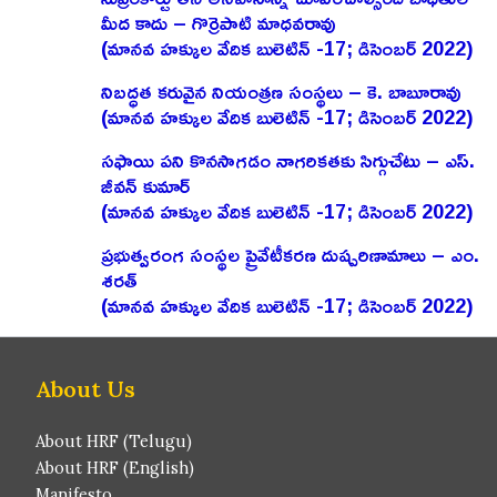
మీద కాదు – గొర్రెపాటి మాధవరావు
(మానవ హక్కుల వేదిక బులెటిన్ -17; డిసెంబర్ 2022)
నిబద్ధత కరువైన నియంత్రణ సంస్థలు – కె. బాబూరావు
(మానవ హక్కుల వేదిక బులెటిన్ -17; డిసెంబర్ 2022)
సఫాయి పని కొనసాగడం నాగరికతకు సిగ్గుచేటు – ఎస్‌.
జీవన్‌ కుమార్‌
(మానవ హక్కుల వేదిక బులెటిన్ -17; డిసెంబర్ 2022)
ప్రభుత్వరంగ సంస్థల ప్రైవేటీకరణ దుష్పరిణామాలు – ఎం.
శరత్‌
(మానవ హక్కుల వేదిక బులెటిన్ -17; డిసెంబర్ 2022)
About Us
About HRF (Telugu)
About HRF (English)
Manifesto