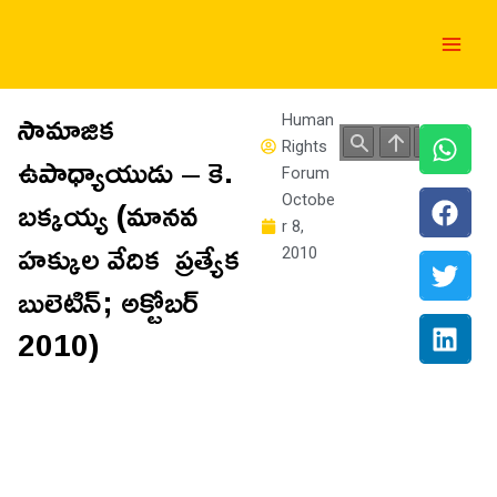
Skip
Main
to
Men
content
సామాజిక
Human
Rights
ఉపాధ్యాయుడు – కె.
Forum
బక్కయ్య (మానవ
Octobe
r 8,
హక్కుల వేదిక ప్రత్యేక
2010
బులెటిన్; అక్టోబర్
2010)