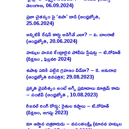
తెలంగాణ, 06.09.2024)
ప్రజా చైతన్యం పై ‘ఉపా’ దాడి (ఆంధ్రజ్యోతి,
25.06.2024)
అన్నిటికీ రేషన్ కార్డు అడిగితే ఎలా? – వి. బాలరాజ్‌
(ఆంధ్రజ్యోతి, 20.06.2024)
హక్కుల హనన కేంద్రాలైన పోలీసు స్టేషన్లు – టి.రోహిత్
(వీక్షణం , ఫిబ్రవరి 2024)
ఉపాధి పనికి పట్టిన గ్రహణం వీడేనా? – కె. అనురాధ
(ఆంధ్రజ్యోతి దినపత్రిక; 29.08.2023)
ప్రకృతి వైపరీత్యం అంటే అగ్ని ప్రమాదాలు మాత్రమే కాదు
– సంజీవ్ (ఆంధ్రజ్యోతి , 10.08.2023)
రీజనల్ రింగ్ రోడ్డు: రైతుల కష్టాలు – టి.రోహిత్
(వీక్షణం, ఆగష్టు 2023)
మా ఆస్థాన చిత్రకారుడు – వసంతలక్ష్మి (మానవ హక్కుల