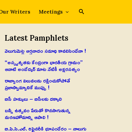
Our Writers
Meetings
Latest Pamphlets
వెలుగుమెట్ల ఆర్తనాదం సమాధి కావలిసిందేనా !
“అస్పృశ్యతకు కేంద్రంగా భారతీయ గ్రామం”
ఆనాటి అంబేద్కర్ మాట నేటికీ అక్షరసత్యం
రాజ్యాంగ విలువలను రక్షించుకోపోతే
ప్రజాస్వామ్యానికే ముప్పు !
బిసీ హక్కులు – బిసీలకు దక్కాలి
బన్నీ ఉత్సవం పేరుతో కొనసాగుతున్న
మరణహోమాన్ని ఆపాలి !
బి.పి.సి.ఎల్. రిఫైనరీకి భూపందేరం – నాలుగు