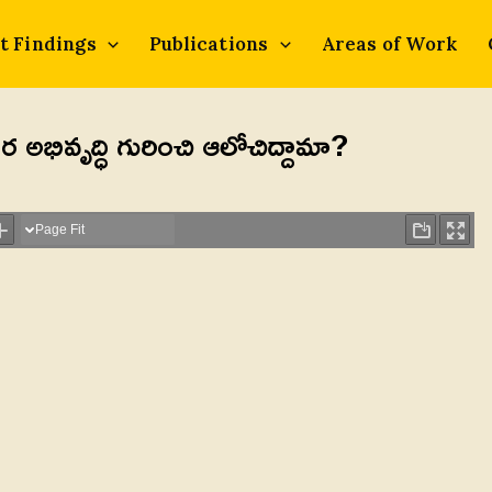
t Findings
Publications
Areas of Work
అభివృద్ధి గురించి ఆలోచిద్దామా?