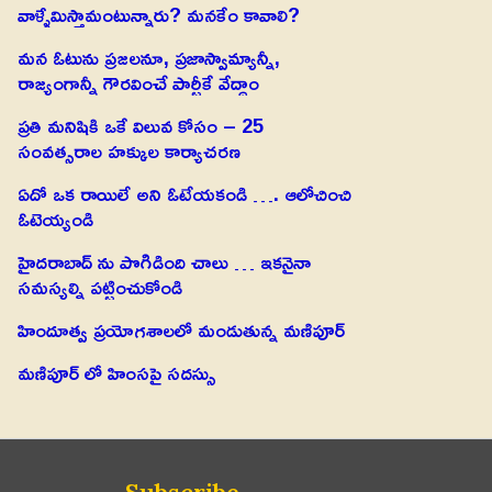
వాళ్ళేమిస్తామంటున్నారు? మనకేం కావాలి?
మన ఓటును ప్రజలనూ, ప్రజాస్వామ్యాన్నీ,
రాజ్యంగాన్నీ గౌరవించే పార్టీకే వేద్దాం
ప్రతి మనిషికి ఒకే విలువ కోసం – 25
సంవత్సరాల హక్కుల కార్యాచరణ
ఏదో ఒక రాయిలే అని ఓటేయకండి …. ఆలోచించి
ఓటెయ్యండి
హైదరాబాద్ ను పొగిడింది చాలు … ఇకనైనా
సమస్యల్ని పట్టించుకోండి
హిందూత్వ ప్రయోగశాలలో మండుతున్న మణిపూర్
మణిపూర్ లో హింసపై సదస్సు