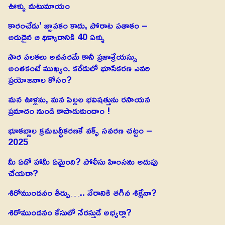
ఊళ్ళు మటుమాయం
కారంచేడు’ జ్ఞాపకం కాదు, పోరాట పతాకం –
అరుదైన ఆ ధిక్కారానికి 40 ఏళ్ళు
సౌర పలకలు అవసరమే కానీ ప్రజాశ్రేయస్సు
అంతకంటే ముఖ్యం. కరేడులో భూసేకరణ ఎవరి
ప్రయోజనాల కోసం?
మన ఊళ్లను, మన పిల్లల భవిషత్తును రసాయన
ప్రమాదం నుండి కాపాడుకుందాం !
భూకబ్జాల క్రమబద్ధీకరణకే వక్ఫ్ సవరణ చట్టం –
2025
మీ ఏడో హామీ ఏమైంది? పోలీసు హింసను అదుపు
చేయరా?
శిరోముండనం తీర్పు….. నేరానికి తగిన శిక్షేనా?
శిరోముండనం కేసులో నేరస్తుడే అభ్యర్థా?