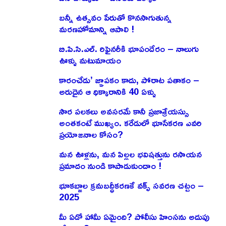
బన్నీ ఉత్సవం పేరుతో కొనసాగుతున్న
మరణహోమాన్ని ఆపాలి !
బి.పి.సి.ఎల్. రిఫైనరీకి భూపందేరం – నాలుగు
ఊళ్ళు మటుమాయం
కారంచేడు’ జ్ఞాపకం కాదు, పోరాట పతాకం –
అరుదైన ఆ ధిక్కారానికి 40 ఏళ్ళు
సౌర పలకలు అవసరమే కానీ ప్రజాశ్రేయస్సు
అంతకంటే ముఖ్యం. కరేడులో భూసేకరణ ఎవరి
ప్రయోజనాల కోసం?
మన ఊళ్లను, మన పిల్లల భవిషత్తును రసాయన
ప్రమాదం నుండి కాపాడుకుందాం !
భూకబ్జాల క్రమబద్ధీకరణకే వక్ఫ్ సవరణ చట్టం –
2025
మీ ఏడో హామీ ఏమైంది? పోలీసు హింసను అదుపు