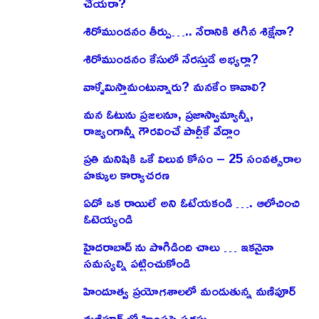
చేయరా?
శిరోముండనం తీర్పు….. నేరానికి తగిన శిక్షేనా?
శిరోముండనం కేసులో నేరస్తుడే అభ్యర్థా?
వాళ్ళేమిస్తామంటున్నారు? మనకేం కావాలి?
మన ఓటును ప్రజలనూ, ప్రజాస్వామ్యాన్నీ,
రాజ్యంగాన్నీ గౌరవించే పార్టీకే వేద్దాం
ప్రతి మనిషికి ఒకే విలువ కోసం – 25 సంవత్సరాల
హక్కుల కార్యాచరణ
ఏదో ఒక రాయిలే అని ఓటేయకండి …. ఆలోచించి
ఓటెయ్యండి
హైదరాబాద్ ను పొగిడింది చాలు … ఇకనైనా
సమస్యల్ని పట్టించుకోండి
హిందూత్వ ప్రయోగశాలలో మండుతున్న మణిపూర్
మణిపూర్ లో హింసపై సదస్సు