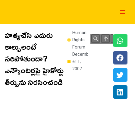
Skip
Main
to
Men
content
హత్యచేసి ఎదురు
Human
Rights
కాల్పులంటే
Forum
సరిపోతుందా?
Decemb
er 1,
ఎన్కౌంటర్లపై హైకోర్టు
2007
తీర్పును నిరసించండి