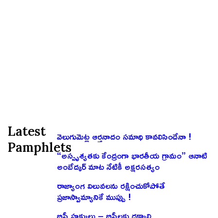
Latest
వెలుగుమెట్ల ఆర్తనాదం సమాధి కావలిసిందేనా !
Pamphlets
“అస్పృశ్యతకు కేంద్రంగా భారతీయ గ్రామం” ఆనాటి
అంబేద్కర్ మాట నేటికీ అక్షరసత్యం
రాజ్యాంగ విలువలను రక్షించుకోపోతే
ప్రజాస్వామ్యానికే ముప్పు !
బిసీ హక్కులు – బిసీలకు దక్కాలి