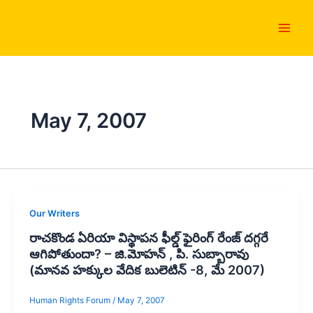
Skip
Main
to
Men
content
May 7, 2007
Our Writers
రాచకొండ ఏరియా విస్థాపన ఫీల్డ్ ఫైరింగ్‌ రేంజ్‌ దగ్గరే
ఆగిపోతుందా? – జి.మోహన్‌ , పి. సుబ్బారావు
(మానవ హక్కుల వేదిక బులెటిన్ -8, మే 2007)
Human Rights Forum
/
May 7, 2007