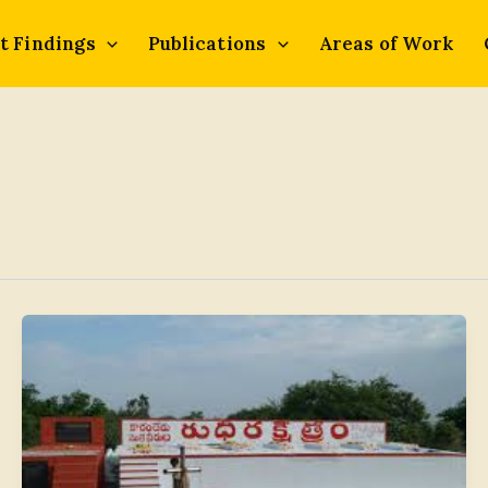
t Findings
Publications
Areas of Work