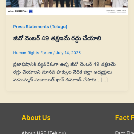
Press Statements (Telugu)
జీవో నెంబర్ 49 తక్షణమే రద్దు చేయాలి
Human Rights Forum
/
July 14, 2025
ప్రజాభిషానికి వ్యతిరేకంగా ఉన్న జీవో నెంబర్ 49 తక్షణమే
రద్దు చేయాలని మానవ హక్కుల వేదిక జిల్లా అధ్యక్షులు
మహమ్మద్ సుజాయిత్ ఖాన్ డిమాండ్ చేసారు . […]
About Us
Fact 
About HRF (Telugu)
Fact Fin