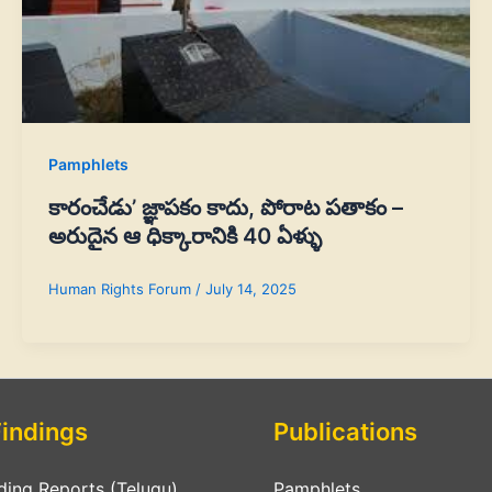
Pamphlets
కారంచేడు’ జ్ఞాపకం కాదు, పోరాట పతాకం –
అరుదైన ఆ ధిక్కారానికి 40 ఏళ్ళు
Human Rights Forum
/
July 14, 2025
Findings
Publications
ding Reports (Telugu)
Pamphlets