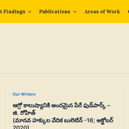
t Findings
Publications
Areas of Work
Our Writers
ఆగ్రో కాలుష్యానికి అందమైన పేరే ఫుడ్‌పార్క్ –
జి. రోహిత్‌
(మానవ హక్కుల వేదిక బులెటిన్ -16; అక్టోబర్
2020)