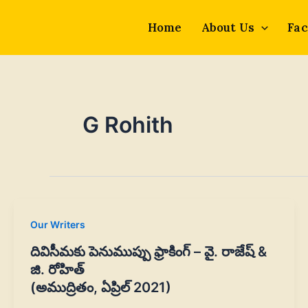
Skip
to
Home
About Us
Fac
content
G Rohith
Our Writers
దివిసీమకు పెనుముప్పు ఫ్రాకింగ్ – వై. రాజేష్‌ &
జి. రోహిత్‌
(అముద్రితం, ఏప్రిల్ 2021)