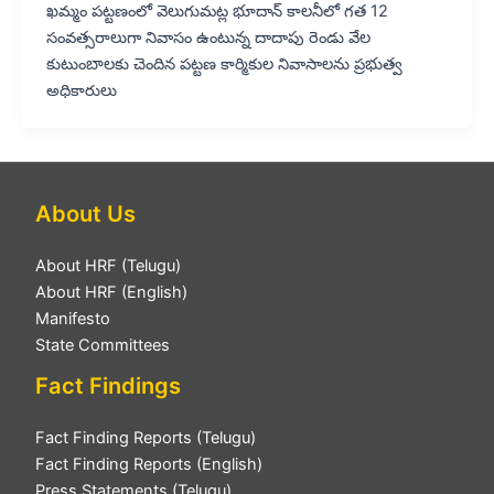
ఖమ్మం పట్టణంలో వెలుగుమట్ల భూదాన్ కాలనీలో గత 12
సంవత్సరాలుగా నివాసం ఉంటున్న దాదాపు రెండు వేల
కుటుంబాలకు చెందిన పట్టణ కార్మికుల నివాసాలను ప్రభుత్వ
అధికారులు
About Us
About HRF (Telugu)
About HRF (English)
Manifesto
State Committees
Fact Findings
Fact Finding Reports (Telugu)
Fact Finding Reports (English)
Press Statements (Telugu)