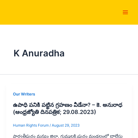
Skip
Main
to
Men
content
K Anuradha
Our Writers
ఉపాధి పనికి పట్టిన గ్రహణం వీడేనా? – కె. అనురాధ
(ఆంధ్రజ్యోతి దినపత్రిక; 29.08.2023)
Human Rights Forum
/
August 29, 2023
పార్వతీపురం మన్యం జిల్లా, గుమ్మలక్ష్మిపురం మండలంలో బాలేసు