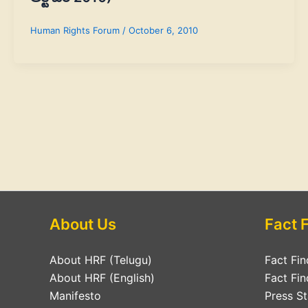
Human Rights Forum
/
October 6, 2010
About Us
Fact 
About HRF (Telugu)
Fact Fin
About HRF (English)
Fact Fin
Manifesto
Press S