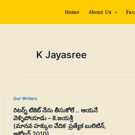
Skip
to
Home
About Us
Fac
content
K Jayasree
Our Writers
రిటర్న్ టికెట్ నేను తీసుకోలే .. ఆయనే
వెళ్ళిపోయాడు – కె.జయశ్రీ
(మానవ హక్కుల వేదిక ప్రత్యేక బులెటిన్,
అక్టోబర్ 2010)