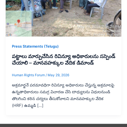
Press Statements (Telugu)
పట్టాలు మార్పుచేసిన రివిన్యూ అధికారులను సస్పెండ్
చేయాలి – మానవహక్కుల వేదిక డిమాండ్
Human Rights Forum
/
May 29, 2026
అక్రమార్జనే పరమావధిగా రివిన్యూ అధికారులు చేస్తున్న అక్రమాలపై
ఉన్నతాధికారులు సమగ్ర విచారణ చేసి బాధ్యులను విధులనుండి
తొలగించి కఠిన చర్యలు తీసుకోవాలని మానవహక్కుల వేదిక
(HRF) ఉమ్మడి […]