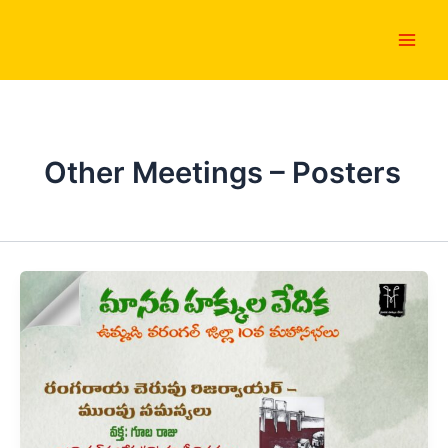
Skip
Main
to
Men
content
Other Meetings – Posters