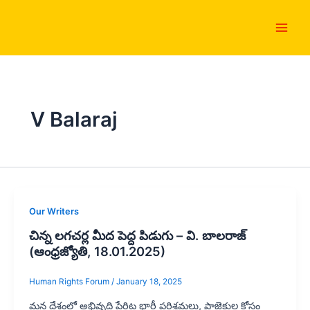
Skip
Main
to
Men
content
V Balaraj
Our Writers
చిన్న లగచర్ల మీద పెద్ద పిడుగు – వి. బాలరాజ్‌
(ఆంధ్రజ్యోతి, 18.01.2025)
Human Rights Forum
/
January 18, 2025
మన దేశంలో అభివృద్ధి పేరిట భారీ పరిశ్రమలు, ప్రాజెక్టుల కోసం