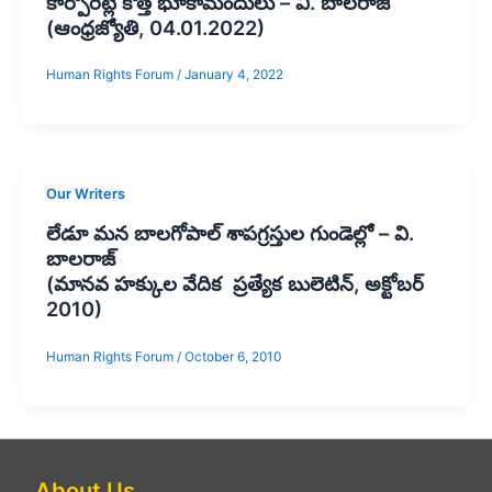
కార్పోరేట్లే కొత్త భూకామందులు – వి. బాలరాజ్‌
(ఆంధ్రజ్యోతి, 04.01.2022)
Human Rights Forum
/
January 4, 2022
Our Writers
లేడూ మన బాలగోపాల్ శాపగ్రస్తుల గుండెల్లో – వి.
బాలరాజ్
(మానవ హక్కుల వేదిక ప్రత్యేక బులెటిన్, అక్టోబర్
2010)
Human Rights Forum
/
October 6, 2010
About Us