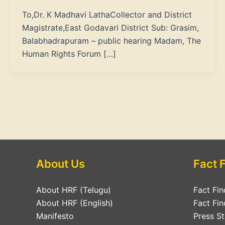
To,Dr. K Madhavi LathaCollector and District
Magistrate,East Godavari District Sub: Grasim,
Balabhadrapuram – public hearing Madam, The
Human Rights Forum […]
About Us
Fact 
About HRF (Telugu)
Fact Fin
About HRF (English)
Fact Fin
Manifesto
Press S