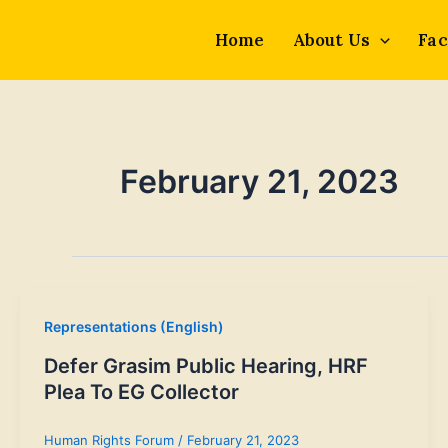
Skip
to
Home
About Us
Fac
content
February 21, 2023
Representations (English)
Defer Grasim Public Hearing, HRF
Plea To EG Collector
Human Rights Forum
/
February 21, 2023