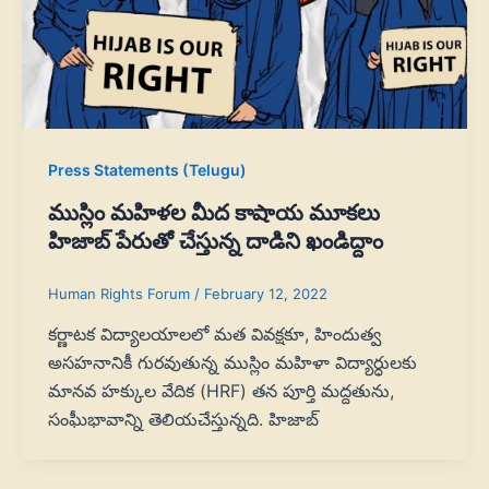
Press Statements (Telugu)
ముస్లిం మహిళల మీద కాషాయ మూకలు
హిజాబ్‌ పేరుతో చేస్తున్న దాడిని ఖండిద్దాం
Human Rights Forum
/
February 12, 2022
కర్ణాటక విద్యాలయాలలో మత వివక్షకూ, హిందుత్వ
అసహనానికీ గురవుతున్న ముస్లిం మహిళా విద్యార్ధులకు
మానవ హక్కుల వేదిక (HRF) తన పూర్తి మద్దతును,
సంఘీభావాన్ని తెలియచేస్తున్నది. హిజాబ్‌