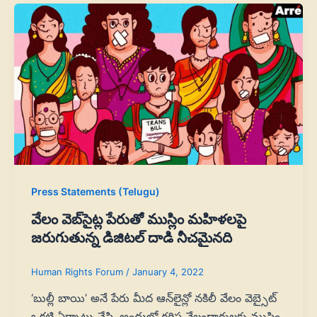
Press Statements (Telugu)
వేలం వెబ్‌సైట్ల పేరుతో ముస్లిం మహిళలపై
జరుగుతున్న డిజిటల్‌ దాడి నీచమైనది
Human Rights Forum
/
January 4, 2022
‘బుల్లీ బాయి’ అనే పేరు మీద ఆన్‌లైన్లో నకిలీ వేలం వెబ్సైట్‌
ఒకటి ఏర్పాటు చేసి, అందులో గరిష్ట వేలందారులకు ముస్లిం