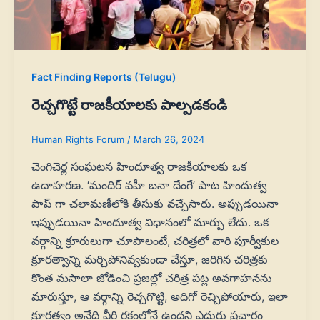
Fact Finding Reports (Telugu)
రెచ్చగొట్టే రాజకీయాలకు పాల్పడకండి
Human Rights Forum
/
March 26, 2024
చెంగిచెర్ల సంఘటన హిందూత్వ రాజకీయాలకు ఒక
ఉదాహరణ. ‘మందిర్ వహీ బనా దేంగే’ పాట హిందుత్వ
పాప్ గా చలామణీలోకి తీసుకు వచ్చేసారు. అప్పుడయినా
ఇప్పుడయినా హిందూత్వ విధానంలో మార్పు లేదు. ఒక
వర్గాన్ని క్రూరులుగా చూపాలంటే, చరిత్రలో వారి పూర్వీకుల
క్రూరత్వాన్ని మర్చిపోనివ్వకుండా చేస్తూ, జరిగిన చరిత్రకు
కొంత మసాలా జోడించి ప్రజల్లో చరిత్ర పట్ల అవగాహనను
మారుస్తూ, ఆ వర్గాన్ని రెచ్చగొట్టి, అదిగో రెచ్చిపోయారు, ఇలా
క్రూరత్వం అనేది వీరి రక్తంలోనే ఉందని ఎదురు ప్రచారం