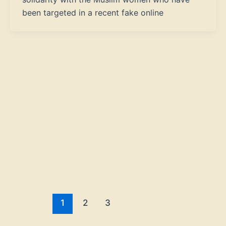
been targeted in a recent fake online
1
2
3