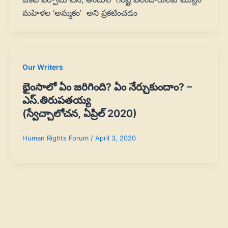
మహిళల ‘అమ్మకం’ అని ప్రకటించడం
Our Writers
భైంసాలో ఏం జరిగింది? ఏం నేర్చుకుందాం? –
ఎస్‌.తిరుపతయ్య
(స్వేచ్చాలోచన, ఏప్రిల్ 2020)
Human Rights Forum
/
April 3, 2020