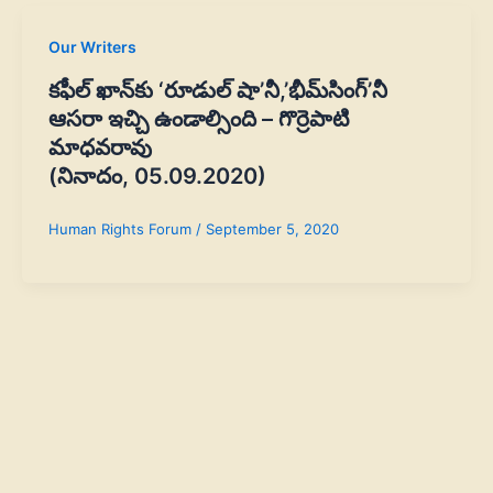
Our Writers
కఫీల్‌ ఖాన్‌కు ‘రూడుల్‌ షా’నీ,’భీమ్‌సింగ్’నీ
ఆసరా ఇచ్చి ఉండాల్సింది – గొర్రెపాటి
మాధవరావు
(నినాదం, 05.09.2020)
Human Rights Forum
/
September 5, 2020