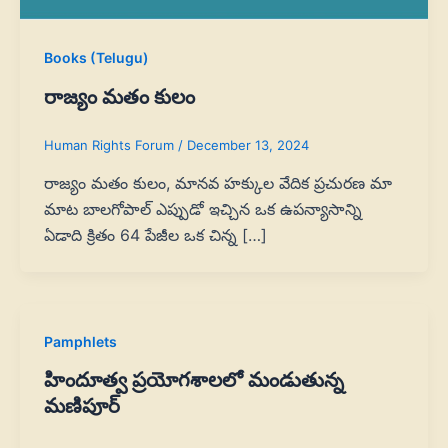
Books (Telugu)
రాజ్యం మతం కులం
Human Rights Forum
/
December 13, 2024
రాజ్యం మతం కులం, మానవ హక్కుల వేదిక ప్రచురణ మా
మాట బాలగోపాల్‌ ఎప్పుడో ఇచ్చిన ఒక ఉపన్యాసాన్ని
ఏడాది క్రితం 64 పేజీల ఒక చిన్న […]
Pamphlets
హిందూత్వ ప్రయోగశాలలో మండుతున్న
మణిపూర్