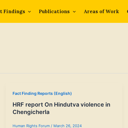
t Findings
Publications
Areas of Work
Fact Finding Reports (English)
HRF report On Hindutva violence in
Chengicherla
Human Rights Forum
/
March 26, 2024