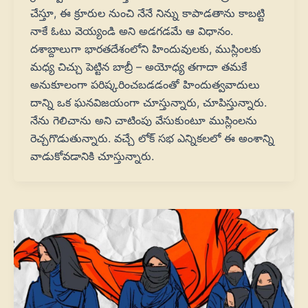
చేస్తూ, ఈ క్రూరుల నుంచి నేనే నిన్ను కాపాడతాను కాబట్టి
నాకే ఓటు వెయ్యండి అని అడగడమే ఆ విధానం.
దశాబ్దాలుగా భారతదేశంలోని హిందువులకు, ముస్లింలకు
మధ్య చిచ్చు పెట్టిన బాబ్రీ – అయోధ్య తగాదా తమకే
అనుకూలంగా పరిష్కరించబడడంతో హిందుత్వవాదులు
దాన్ని ఒక ఘనవిజయంగా చూస్తున్నారు, చూపిస్తున్నారు.
నేను గెలిచాను అని చాటింపు వేసుకుంటూ ముస్లింలను
రెచ్చగొడుతున్నారు. వచ్చే లోక్ సభ ఎన్నికలలో ఈ అంశాన్ని
వాడుకోవడానికి చూస్తున్నారు.