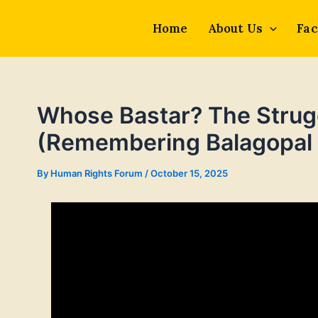
Skip
to
Home
About Us
Fac
content
Whose Bastar? The Struggl
(Remembering Balagopal 
By
Human Rights Forum
/
October 15, 2025