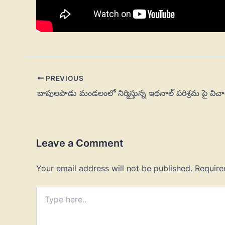
PREVIOUS
బాపులపాడు మండలంలో నిర్మిస్తున్న ఇథనాల్ పరిశ్రమ పై విచ
Leave a Comment
Your email address will not be published.
Require
Type
here..