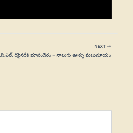
NEXT
పి.సి.ఎల్. రిఫైనరీకి భూపందేరం – నాలుగు ఊళ్ళు మటుమాయం