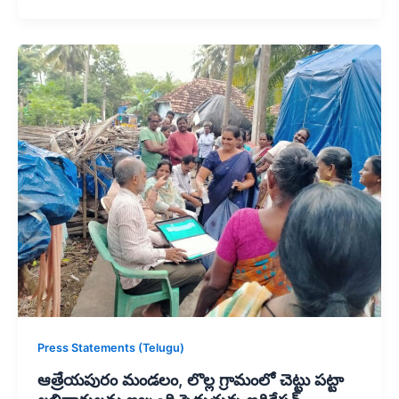
Press Statements (Telugu)
ఆత్రేయపురం మండలం, లొల్ల గ్రామంలో చెట్టు పట్టా