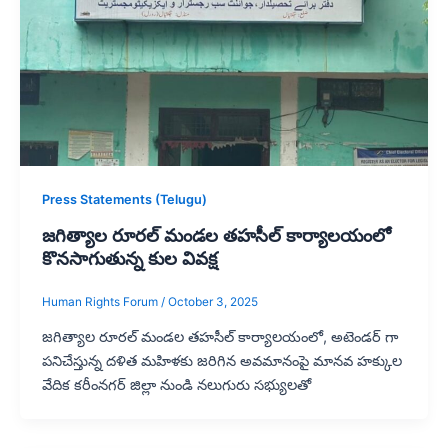
Press Statements (Telugu)
జగిత్యాల రూరల్ మండల తహసీల్ కార్యాలయంలో
కొనసాగుతున్న కుల వివక్ష
Human Rights Forum
/
October 3, 2025
జగిత్యాల రూరల్ మండల తహసీల్ కార్యాలయంలో, అటెండర్ గా
పనిచేస్తున్న దళిత మహిళకు జరిగిన అవమానంపై మానవ హక్కుల
వేదిక కరీంనగర్ జిల్లా నుండి నలుగురు సభ్యులతో