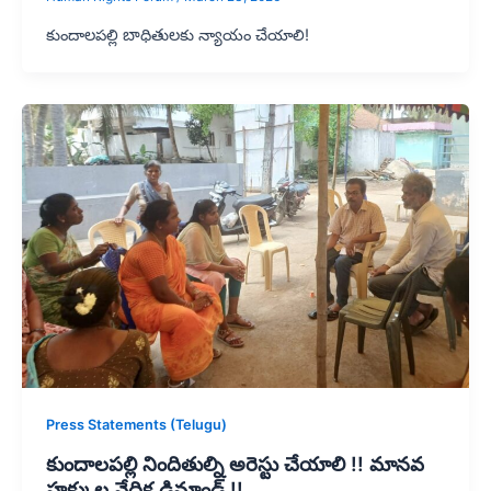
కుందాలపల్లి బాధితులకు న్యాయం చేయాలి!
Press Statements (Telugu)
కుందాలపల్లి నిందితుల్ని అరెస్టు చేయాలి !! మానవ
హక్కుల వేదిక డిమాండ్ !!