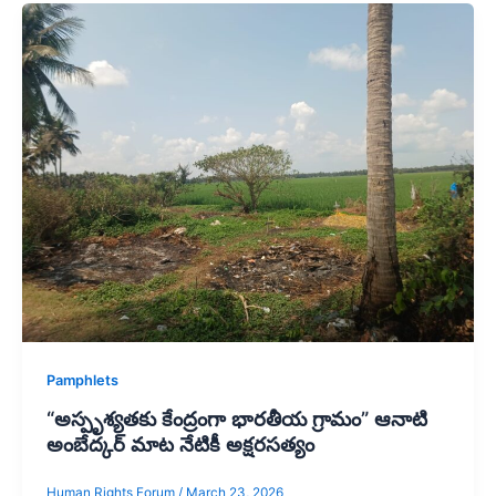
Pamphlets
“అస్పృశ్యతకు కేంద్రంగా భారతీయ గ్రామం” ఆనాటి
అంబేద్కర్ మాట నేటికీ అక్షరసత్యం
Human Rights Forum
/
March 23, 2026