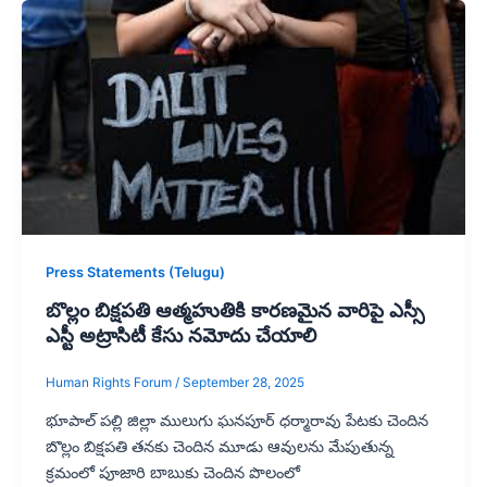
Press Statements (Telugu)
బొల్లం బిక్షపతి ఆత్మహుతికి కారణమైన వారిపై ఎస్సీ
ఎస్టీ అట్రాసిటీ కేసు నమోదు చేయాలి
Human Rights Forum
/
September 28, 2025
భూపాల్ పల్లి జిల్లా ములుగు ఘనపూర్ ధర్మారావు పేటకు చెందిన
బొల్లం బిక్షపతి తనకు చెందిన మూడు ఆవులను మేపుతున్న
క్రమంలో పూజారి బాబుకు చెందిన పొలంలో