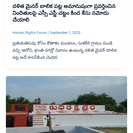
దళిత మైనర్ బాలిక పట్ల అమానుషంగా ప్రవర్తించిన
నిందితులపై ఎస్సీ ఎస్టీ చట్టం కింద కేసు నమోదు
చేయాలి
Human Rights Forum
/
September 1, 2025
బ్రతుకుతెరువు కోసం కౌతాళం మండలం, సుళకేరి గ్రామం నుండి
వచ్చి ఆదోని, క్రాంతి నగర్లో నివాసం ఉంటున్న దళిత మైనర్ బాలిక
పట్ల అదే కాలనీకింద చెందిన