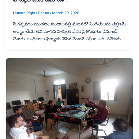
Human Rights Forum
/
March 20, 2026
పి.గన్నవరం మండలం కుందాలపల్లి ఘటనలో నిందితులను తక్షణమే
అరెస్టు చేయాలని మానవ హక్కుల వేదిక ప్రతినిధులు డిమాండ్
చేశారు. బాధితులు ఫిర్యాదు చేసిన వెంటనే ఎఫ్.ఐ.ఆర్. నమోదు