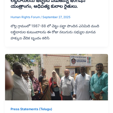
లబ్దిదారులను ఇబ్బంది పెడుతున్న ఇరిగేషన్
యంత్రాంగం, ఆధిపత్య కులాల రైతులు.
Human Rights Forum
/
September 27, 2025
లొల్ల గ్రామంలో 1987-88 లో చెట్టు పట్టా పొందిన ఎనిమిది మంది
లబ్ధిదారుల కుటుంబాలను ఈ రోజు నలుగురు సభ్యుల మానవ
హక్కుల వేదిక బృందం కలిసి
Press Statements (Telugu)