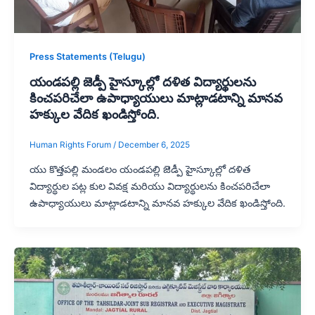
Press Statements (Telugu)
యండపల్లి జెడ్పీ హైస్కూల్లో దళిత విద్యార్థులను
కించపరిచేలా ఉపాధ్యాయులు మాట్లాడటాన్ని మానవ
హక్కుల వేదిక ఖండిస్తోంది.
Human Rights Forum
/
December 6, 2025
యు కొత్తపల్లి మండలం యండపల్లి జెడ్పీ హైస్కూల్లో దళిత
విద్యార్థుల పట్ల కుల వివక్ష మరియు విద్యార్థులను కించపరిచేలా
ఉపాధ్యాయులు మాట్లాడటాన్ని మానవ హక్కుల వేదిక ఖండిస్తోంది.