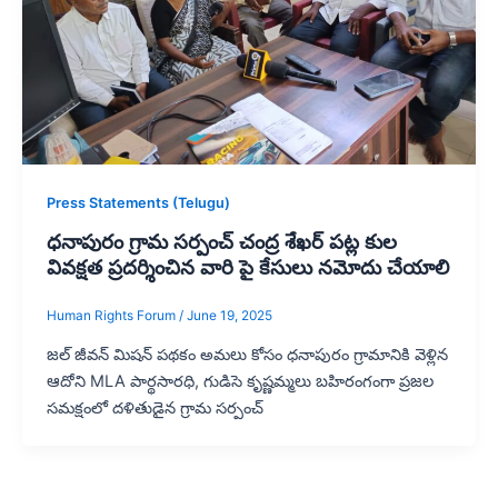
Press Statements (Telugu)
ధనాపురం గ్రామ సర్పంచ్ చంద్ర శేఖర్ పట్ల కుల
వివక్షత ప్రదర్శించిన వారి పై కేసులు నమోదు చేయాలి
Human Rights Forum
/
June 19, 2025
జల్ జీవన్ మిషన్ పథకం అమలు కోసం ధనాపురం గ్రామానికి వెళ్లిన
ఆదోని MLA పార్థసారధి, గుడిసె కృష్ణమ్మలు బహిరంగంగా ప్రజల
సమక్షంలో దళితుడైన గ్రామ సర్పంచ్