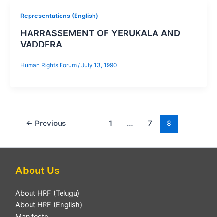
Representations (English)
HARRASSEMENT OF YERUKALA AND
VADDERA
Human Rights Forum
/
July 13, 1990
←
Previous
1
…
7
8
About Us
About HRF (Telugu)
About HRF (English)
Manifesto