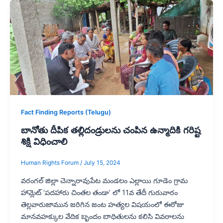
Fact Finding Reports (Telugu)
బానోతు దీపిక తల్లిదండ్రులను చంపిన ఉన్మాదికి గరిష్ట
శిక్షి విధించాలి
Human Rights Forum
/
July 15, 2024
వరంగల్ జిల్లా చెన్నారావుపేట మండలం ఎల్లాయి గూడెం గ్రామ
హామ్లెట్ ‘పదహారు చింతల తండా’ లో 11వ తేదీ గురువారం
తెల్లవారుజామున జరిగిన జంట హత్యల విషయంలో ఈరోజు
మానవహక్కుల వేదిక బృందం బాధితులను కలిసి వివరాలను