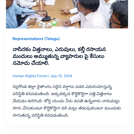
Representations (Telugu)
నాసిరకం విత్తనాలు, ఎరువులు, కల్తీ రసాయన
మందులు అమ్ముతున్న వ్యాపారుల పై కేసులు
నమోదు చేయాలి.
Human Rights Forum
/
July 15, 2024
నల్లగొండ జిల్లా రైతాంగం సరైన వర్షాలు పడక ఎదురుచూస్తున్న
పరిస్థితి కనపడుతుంది. అక్కడక్కడ కొద్దికొద్దిగా పత్తి విత్తనాలు
వేయడం జరిగింది. బోర్ల యందు నీరు వసతి ఉన్నవారు నారుమల్లు
సాగు చేసుకుంటూ కొద్దికొద్దిగా వరి మల్లు తడుపుకుంటూ ముందుకు
సాగుతున్న పరిస్థితి కనపడుతుంది.