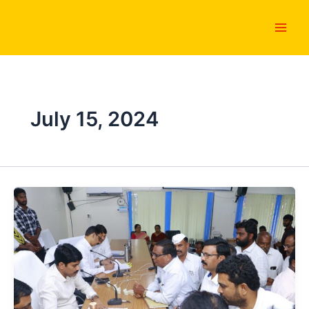
Skip
Main
to
Men
content
July 15, 2024