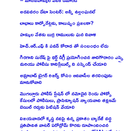
అడవివరం డేటా సెంటర్: అన్నీ ఉల్లంఘనలే
లాభాలు కార్పోరేట్లకు, కాలుష్యం ప్రజలకా?
హక్కుల నేతకు బుర్ర రాములుకు ఘన నివాళి
హెచ్.ఆర్.ఎఫ్ కి పవన్ కోరాడ తో సంబంధం లేదు
గిరగాని సురేష్ పై థర్డ్ డిగ్రీ ప్రయోగించిన శాలిగౌరారం ఎస్సై
మరియు పోలీసు కానిస్టేబుల్స్ ని సస్పెండ్ చేయాలి
అమ్రాబాద్ టైగర్ రిజర్వ్ కోసం ఆదివాసీల తరలింపును
మానుకోవాలి
మొగల్తూరు పోలీస్ స్టేషన్ లో నమోదైన రెండు పోక్సో
కేసులలో పోలీసులు, ప్రాసిక్యూషన్ న్యాయవాది తక్షణమే
బెయిల్ రద్దుకు పిటిషన్ వేయాలి
విజయవాడలో కృష్ణ నదిపై ఉన్న ప్రకాశం బ్యారేజ్ వద్ద
ప్రతిపాదిత వాటర్ ఏరోడ్రోమ్ కొరకు రూపొందించిన