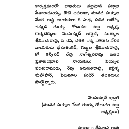
కార్యక్రమంలో బాధితులు చల్లపూడి పట్టాభి
సీతారామయ్య, కోటి చినరాజు, మానవ హక్కుల
వేదిక రాష్ట్ర నాయకులు కె సుధ, ఏడిద రాజేష్,
ఉమ్మడి తూర్పు గోదావరి జిల్లా అధ్యక్ష,
కార్యదర్శులు మొహమ్మద్ ఇక్బాల్, ముత్యాల
శ్రీనివాసరావు, ఏ రవి, దళిత ఐక్య పోరాట వేదిక
నాయకులు భీమశంకర్, గుబ్బల శ్రీనివాసరావు,
కో కన్వీనర్ రేవు నాగేశ్వరరావు ఇతర
ప్రజాసంఘాల నాయకులు పెయ్యల
పరశురాముడు, రేవు తిరుపతిరావు, జిల్లెళ్ళ
మనోహర్, పెనుమాల సుధీర్ తదితరులు
పాల్గొన్నారు.
మొహమ్మద్ ఇక్బాల్
(మానవ హక్కుల వేదిక తూర్పు గోదావరి జిల్లా
అధ్యక్షులు)
ముత్యాల శ్రీనివాస రావు