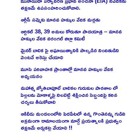
ముసాయిదా పర్యావరణ ప్రభావ అంచనా (EIA) నివేదికను
తక్షణమే ఉపసంహరించుకోవాలి.
ఆర్టీసీ సమ్మెకు మానవ హక్కుల వేదిక మద్దతు
ఆర్టికల్ 38, 39 అమలు కోరుతూ పాదయాత్ర – మానవ
హక్కుల వేదిక వరంగల్ జిల్లా కమిటీ
మైనర్ బాలిక పై అఘాయిత్యానికి పాల్పడిన నిందితుడిని
వెంటనే అరెస్టు చేయాలి
మూసి పరివాహక ప్రాంతాల్లో మానవ హక్కుల వేదిక
అధ్యయనం
మహాత్మ జ్యోతిబాపూలే బాలికల గురుకుల పాఠశాల లో
పిల్లలను మోకాళ్ళపై నిలబెట్టి శిక్షించిన సిబ్బందిపై కఠిన
చర్యలు తీసుకోవాలి
ఆకివీడు మండలంలోని పెదపేటలో ఉన్న గొంతెనమ్మ గుడిని
అక్రమంగా రామాలయంగా మార్చే ప్రయత్నాలకి ప్రభుత్వం
తక్షణమే అడ్డుకట్ట వేయాలి !!