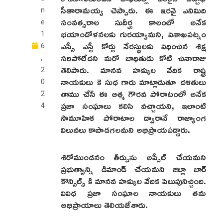
సీతారామయ్య చెప్పారు. ఈ ఇరవై ఎనిమిది
n
సంవత్సరాల సుదీర్ఘ కాలంలో అనేక
e
భయాందోళనలకు గురయ్యామని, విశాఖపట్నం
1
ఎస్సీ ఎస్టీ కోర్టు నేరస్థులకు విధించిన శిక్ష
6
సరిపోలేదని మరో బాధితుడు కోటి చినారాజు
,
తెలిపారు. మానవ హక్కుల వేదిక రాష్ట్ర
2
నాయకులు కె సుధ గారు మాట్లాడుతూ దళితులు
0
తాము చేసే ఈ ఆత్మ గౌరవ పోరాటంలో అనేక
2
ప్రజా సంఘాలు కలిసి వచ్చాయని, ఇలాంటి
4
సామూహిక పోరాటాల ద్వారానే రాజ్యాంగ
విలువలు కాపాడగలమని అభిప్రాయపడ్డారు.
శిరోముండనం తీర్పును అప్పీల్ చేయమని
ప్రభుత్వాన్ని డిమాండ్ చేయమని జిల్లా బార్
కౌన్సిల్స్ కి మానవ హక్కుల వేదిక పిలుపునిచ్చింది.
వివిధ ప్రజా సంఘాల నాయకులు తమ
అభిప్రాయాలు తెలియజేశారు.