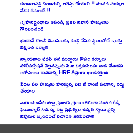
కుందాలపల్లి నిందితుల్ని అరెస్టు చేయాలి !! మానవ హక్కుల
వేదిక డిమాండ్ !!
గృహనిర్బంధాలు ఆపండి, ప్రజల నివాస హక్కులను
గౌరవించండి
భూదాన్ కాలనీ నివాసులకు, కూల్చి వేసిన స్థలంలోనే ఇండ్లు
నిర్మించి ఇవ్వాలి
న్యాయవాది పవన్ తన ముద్దాయి కోసం కర్నూలు
పోలీసుస్టేషన్ వెళ్లినప్పుడు సి.ఐ విక్రమసింహ దాడి చేశాడని
ఆరోపణలు రావడాన్ని HRF తీవ్రంగా ఖండిస్తోంది
పేదల పని హక్కును హరిస్తున్న విబి జీ రాంజీ పథకాన్ని రద్దు
చేయాలి
నారాయణపేట జిల్లా ప్రజలకు ప్రాణాంతకంగా మారిన కిడ్నీ
ఫెయిల్యూర్ సమస్య పట్ల ప్రభుత్వం ఉన్నత స్థాయి వైద్య
నిపుణుల బృందంచే విచారణ జరిపించాలి