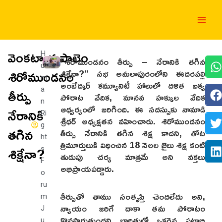
Skip
Main
to
Men
content
వెంకటాయపాలెం
H
“శిరోముండనం తీర్పు – నేరానికి తగిన
u
శిరోముండనం
శిక్షేనా?” సభ అమలాపురంలోని ఈదరపల్లి
m
అంబేద్కర్ కమ్యూనిటీ హాలులో దళిత ఐక్య
తీర్పు
a
పోరాట వేదిక, మానవ హక్కుల వేదిక
n
ఆధ్వర్యంలో జరిగింది. ఈ సదస్సుకు నామాడి
నేరానికి
Ri
శ్రీధర్ అధ్యక్షతన వహించారు. శిరోముండనం
g
తగిన
తీర్పు నేరానికి తగిన శిక్ష కాదని, తోట
ht
త్రిమూర్తులుకి విధించిన 18 నెలల జైలు శిక్ష కంటి
శిక్షేనా?
s
తుడుపు చర్య మాత్రమే అని వక్తలు
F
అభిప్రాయపడ్డారు.
o
ru
తీర్పుతో తాము సంతృప్తి చెందలేదు అని,
m
న్యాయం జరిగే దాకా తమ పోరాటం
J
కొనసాగుతుందని బాధితుల్లో ఒకరైన పట్టాభి
u