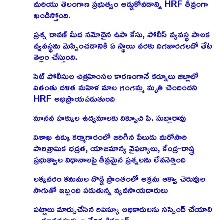
మరియు తెలంగాణ ప్రభుత్వం అడ్డుకోవడాన్ని HRF తీవ్రంగా
ఖండిస్తోంది.
ప్రశ్న రావణ్ మీద నమోదైన ఉపా కేసు, పోలీస్ వ్యవస్థ పాలక
వ్యవస్థను మెప్పించడానికి ఏ స్థాయి వరకు దిగజారగలదో తేట
తెల్లం చేస్తుంది.
సిట్ పోలీసుల చిత్రహింసల కారణంగానే కర్నూలు జిల్లాలో
వితంతు దళిత మహిళ మాల గంగమ్మ మృతి చెందిందని
HRF అభిప్రాయపడుతుంది
మానవ హక్కుల ఉద్యమాలకు దిక్సూచి పి. సుబ్బారావు
విశాఖ ఉక్కు కర్మాగారంలో జరిగిన పేలుడు మరోసారి
పారిశ్రామిక భద్రత, యాజమాన్య వైఫల్యాలు, కేంద్ర-రాష్త్ర
ప్రభుత్వాల విధానాలపై తీవ్రమైన ప్రశ్నలను లేవనెత్తింది
లక్కవరం కనుమల దొడ్డి ప్రాంతంలో అక్రమ ఆక్వా చెరువుల
సాగుతో ఇబ్బంది పడుతున్న వ్యవసాయదారులు
పట్టాలు మార్పుచేసిన రివిన్యూ అధికారులను సస్పెండ్ చేయాలి
– మానవహక్కుల వేదిక డిమాండ్