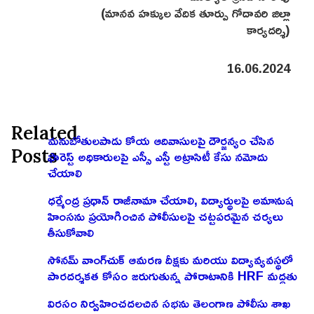
(మానవ హక్కుల వేదిక తూర్పు గోదావరి జిల్లా
కార్యదర్శి)
16.06.2024
Related
మనుబోతులపాడు కోయ ఆదివాసులపై దౌర్జన్యం చేసిన
Posts
ఫారెస్ట్ అధికారులపై ఎస్సీ ఎస్టీ అట్రాసిటీ కేసు నమోదు
చేయాలి
ధర్మేంద్ర ప్రధాన్ రాజీనామా చేయాలి, విద్యార్థులపై అమానుష
హింసను ప్రయోగించిన పోలీసులపై చట్టపరమైన చర్యలు
తీసుకోవాలి
సోనమ్ వాంగ్‌చుక్ ఆమరణ దీక్షకు మరియు విద్యావ్యవస్థలో
పారదర్శకత కోసం జరుగుతున్న పోరాటానికి HRF మద్దతు
విరసం నిర్వహించదలచిన సభను తెలంగాణ పోలీసు శాఖ