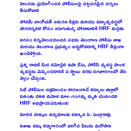
హింసను ప్రయోగించిన పోలీసులపై చట్టపరమైన చర్యలు
తీసుకోవాలి
సోనమ్ వాంగ్‌చుక్ ఆమరణ దీక్షకు మరియు విద్యావ్యవస్థలో
పారదర్శకత కోసం జరుగుతున్న పోరాటానికి HRF మద్దతు
విరసం నిర్వహించదలచిన సభను తెలంగాణ పోలీసు శాఖ
మరియు తెలంగాణ ప్రభుత్వం అడ్డుకోవడాన్ని HRF తీవ్రంగా
ఖండిస్తోంది.
ప్రశ్న రావణ్ మీద నమోదైన ఉపా కేసు, పోలీస్ వ్యవస్థ పాలక
వ్యవస్థను మెప్పించడానికి ఏ స్థాయి వరకు దిగజారగలదో తేట
తెల్లం చేస్తుంది.
సిట్ పోలీసుల చిత్రహింసల కారణంగానే కర్నూలు జిల్లాలో
వితంతు దళిత మహిళ మాల గంగమ్మ మృతి చెందిందని
HRF అభిప్రాయపడుతుంది
మానవ హక్కుల ఉద్యమాలకు దిక్సూచి పి. సుబ్బారావు
విశాఖ ఉక్కు కర్మాగారంలో జరిగిన పేలుడు మరోసారి