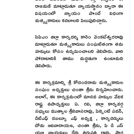
రాజమణి మాట్లాడుతూ న్యాయస్థానం ద్వారా ఈ
విషయంలో న్యాయం పొందే విధంగా
మత్స్యకారులు కదలాలని పిలుపునిచ్చారు.
సిపిఎం జిల్లా కార్యదర్శి కారెం వెంకటేశ్వరరావు
మాట్లాడుతూ మత్స్యకారులు సంఘటితంగా తమ
హక్కులు కోసం ఉద్యమించాలని తెలిపారు. వారి
పోరాటానికి తాము మద్దతుగా ఉంటామని
తెలిపారు.
ఈ కార్యక్రమాన్ని శ్రీ కోదండరామ మత్స్యకారుల
సంఘం అధ్యక్షులు చింతా శ్రీను నిర్వహించారు.
అలాగే, ఈ కార్యక్రమంలో మానవ హక్కుల వేదిక
రాష్ట్ర ఉపాధ్యక్షులు ఏ. రవి, జిల్లా కార్యవర్గ
సభ్యులు ముత్యాల శ్రీనివాసరావు, పిన్నింటి పవన్,
డిటిఎఫ్ డబల్యూ ఎఫ్ అధ్యక్ష , కార్యదర్శులు
దోమ ఆదినారాయణ, చింతా శ్రీను, పి డి ఎస్
యూ నాయకులు రేవు తిరుపతి రావు, పౌర