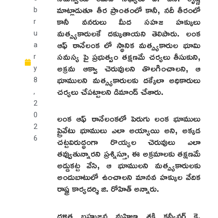
మాట్లాడుతూ తీర ప్రాంతంలో కానీ, నదీ తీరంలో
b
కానీ వనరులు మీద సహజ హక్కులు
r
మత్స్యకారులకే దక్కుతాయని తెలిపారు. లంక
u
ఆఫ్ ఠానేలంక లో స్థానిక మత్స్యకారుల భూమి
a
సమస్య పై ప్రభుత్వం తక్షణమే చర్యలు తీసుకుని,
r
అక్రమ ఆక్వా చెరువులని తొలగించాలని, ఆ
y
భూములని మత్స్యకారులకు దక్కేలా అధికారులు
8
చర్యలు చేపట్టాలని డిమాండ్ చేశారు.
,
2
లంక ఆఫ్ ఠానేలంకలో పెరుగు లంక భూములు
0
ప్రైవేటు భూములు ఎలా అయ్యాయి అని, అక్కడ
2
చట్టవిరుద్ధంగా రొయ్యల చెరువులు ఎలా
6
తవ్వుతున్నారని ప్రశ్నిస్తూ, ఈ అక్రమాలకు తక్షణమే
అడ్డుకట్ట వేసి, ఆ భూములని మత్స్యకారులకు
అందుబాటులో ఉంచాలని మానవ హక్కుల వేదిక
రాష్ట్ర కార్యదర్శి జి. రోహిత్ అన్నారు.
దళిత బహుజన మహిళా శక్తి కన్వీనర్ కె.