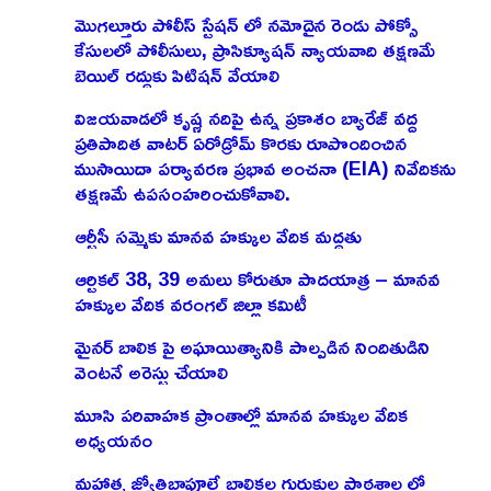
మొగల్తూరు పోలీస్ స్టేషన్ లో నమోదైన రెండు పోక్సో
కేసులలో పోలీసులు, ప్రాసిక్యూషన్ న్యాయవాది తక్షణమే
బెయిల్ రద్దుకు పిటిషన్ వేయాలి
విజయవాడలో కృష్ణ నదిపై ఉన్న ప్రకాశం బ్యారేజ్ వద్ద
ప్రతిపాదిత వాటర్ ఏరోడ్రోమ్ కొరకు రూపొందించిన
ముసాయిదా పర్యావరణ ప్రభావ అంచనా (EIA) నివేదికను
తక్షణమే ఉపసంహరించుకోవాలి.
ఆర్టీసీ సమ్మెకు మానవ హక్కుల వేదిక మద్దతు
ఆర్టికల్ 38, 39 అమలు కోరుతూ పాదయాత్ర – మానవ
హక్కుల వేదిక వరంగల్ జిల్లా కమిటీ
మైనర్ బాలిక పై అఘాయిత్యానికి పాల్పడిన నిందితుడిని
వెంటనే అరెస్టు చేయాలి
మూసి పరివాహక ప్రాంతాల్లో మానవ హక్కుల వేదిక
అధ్యయనం
మహాత్మ జ్యోతిబాపూలే బాలికల గురుకుల పాఠశాల లో