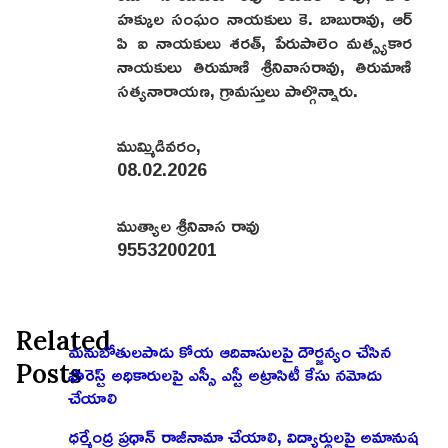
హక్కుల సంఘం నాయకులు కె. బాబురావు, ఆర్
పి ఐ నాయకులు శరత్, పేరుపాలెం మత్స్యకార
నాయకులు తిరుమాణి శ్రీనివాసరావు, తిరుమాణి
సత్యనారాయణ, గ్రామస్తులు పాల్గొన్నారు.
ముమ్మిడివరం,
08.02.2026
ముత్యాల శ్రీనివాస రావు
9553200201
Related
మనుబోతులపాడు కోయ ఆదివాసులపై దౌర్జన్యం చేసిన
Posts
ఫారెస్ట్ అధికారులపై ఎస్సీ ఎస్టీ అట్రాసిటీ కేసు నమోదు
చేయాలి
ధర్మేంద్ర ప్రధాన్ రాజీనామా చేయాలి, విద్యార్థులపై అమానుష