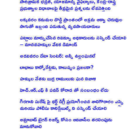
పారిశ్రామిక భద్రత, యాజమాన్య వైఫల్యాలు, కేంద్ర-రాష్త్ర
ప్రభుత్వాల విధానాలపై తీవ్రమైన ప్రశ్నలను లేవనెత్తింది
లక్కవరం కనుమల దొడ్డి ప్రాంతంలో అక్రమ ఆక్వా చెరువుల
సాగుతో ఇబ్బంది పడుతున్న వ్యవసాయదారులు
పట్టాలు మార్పుచేసిన రివిన్యూ అధికారులను సస్పెండ్ చేయాలి
– మానవహక్కుల వేదిక డిమాండ్
అడవివరం డేటా సెంటర్: అన్నీ ఉల్లంఘనలే
లాభాలు కార్పోరేట్లకు, కాలుష్యం ప్రజలకా?
హక్కుల నేతకు బుర్ర రాములుకు ఘన నివాళి
హెచ్.ఆర్.ఎఫ్ కి పవన్ కోరాడ తో సంబంధం లేదు
గిరగాని సురేష్ పై థర్డ్ డిగ్రీ ప్రయోగించిన శాలిగౌరారం ఎస్సై
మరియు పోలీసు కానిస్టేబుల్స్ ని సస్పెండ్ చేయాలి
అమ్రాబాద్ టైగర్ రిజర్వ్ కోసం ఆదివాసీల తరలింపును
మానుకోవాలి