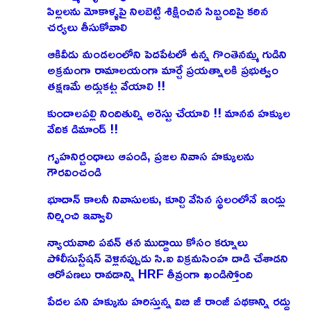
పిల్లలను మోకాళ్ళపై నిలబెట్టి శిక్షించిన సిబ్బందిపై కఠిన
చర్యలు తీసుకోవాలి
ఆకివీడు మండలంలోని పెదపేటలో ఉన్న గొంతెనమ్మ గుడిని
అక్రమంగా రామాలయంగా మార్చే ప్రయత్నాలకి ప్రభుత్వం
తక్షణమే అడ్డుకట్ట వేయాలి !!
కుందాలపల్లి నిందితుల్ని అరెస్టు చేయాలి !! మానవ హక్కుల
వేదిక డిమాండ్ !!
గృహనిర్బంధాలు ఆపండి, ప్రజల నివాస హక్కులను
గౌరవించండి
భూదాన్ కాలనీ నివాసులకు, కూల్చి వేసిన స్థలంలోనే ఇండ్లు
నిర్మించి ఇవ్వాలి
న్యాయవాది పవన్ తన ముద్దాయి కోసం కర్నూలు
పోలీసుస్టేషన్ వెళ్లినప్పుడు సి.ఐ విక్రమసింహ దాడి చేశాడని
ఆరోపణలు రావడాన్ని HRF తీవ్రంగా ఖండిస్తోంది
పేదల పని హక్కును హరిస్తున్న విబి జీ రాంజీ పథకాన్ని రద్దు