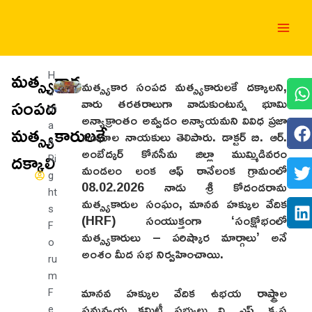
Skip
Main
to
Men
content
మత్స్యకార
H
మత్స్యకార సంపద మత్స్యకారులకే దక్కాలని,
u
సంపద
వారు తరతరాలుగా వాడుకుంటున్న భూమి
m
అన్యాక్రాంతం అవ్వడం అన్యాయమని వివిధ ప్రజా
మత్స్యకారులకే
a
సంఘాల నాయకులు తెలిపారు. డాక్టర్ బి. ఆర్.
n
అంబేద్కర్ కోనసీమ జిల్లా ముమ్మిడివరం
దక్కాలి
Ri
మండలం లంక ఆఫ్ ఠానేలంక గ్రామంలో
g
08.02.2026 నాడు శ్రీ కోదండరామ
ht
మత్స్యకారుల సంఘం, మానవ హక్కుల వేదిక
s
(HRF) సంయుక్తంగా ‘సంక్షోభంలో
F
మత్స్యకారులు – పరిష్కార మార్గాలు’ అనే
o
అంశం మీద సభ నిర్వహించాయి.
ru
m
మానవ హక్కుల వేదిక ఉభయ రాష్ట్రాల
F
సమన్వయ కమిటీ సభ్యులు వి. ఎస్. కృష్ణ
e