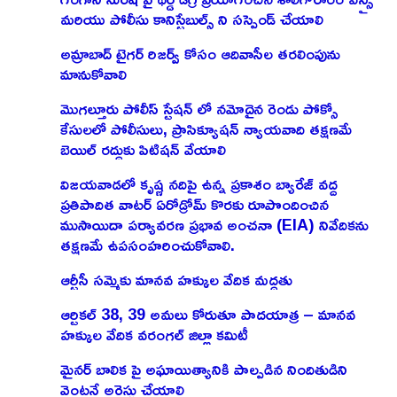
మరియు పోలీసు కానిస్టేబుల్స్ ని సస్పెండ్ చేయాలి
అమ్రాబాద్ టైగర్ రిజర్వ్ కోసం ఆదివాసీల తరలింపును
మానుకోవాలి
మొగల్తూరు పోలీస్ స్టేషన్ లో నమోదైన రెండు పోక్సో
కేసులలో పోలీసులు, ప్రాసిక్యూషన్ న్యాయవాది తక్షణమే
బెయిల్ రద్దుకు పిటిషన్ వేయాలి
విజయవాడలో కృష్ణ నదిపై ఉన్న ప్రకాశం బ్యారేజ్ వద్ద
ప్రతిపాదిత వాటర్ ఏరోడ్రోమ్ కొరకు రూపొందించిన
ముసాయిదా పర్యావరణ ప్రభావ అంచనా (EIA) నివేదికను
తక్షణమే ఉపసంహరించుకోవాలి.
ఆర్టీసీ సమ్మెకు మానవ హక్కుల వేదిక మద్దతు
ఆర్టికల్ 38, 39 అమలు కోరుతూ పాదయాత్ర – మానవ
హక్కుల వేదిక వరంగల్ జిల్లా కమిటీ
మైనర్ బాలిక పై అఘాయిత్యానికి పాల్పడిన నిందితుడిని
వెంటనే అరెస్టు చేయాలి