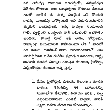
ఒక ఆసుపత్రి నాలుగవ అంతస్తులో, చుట్టుపక్కల
వేరెవరు రోగులూ, వారి బంధువులూ లేకుండా ఉంచిన
గదిలో జరిగిన ఈ హత్య నిజమైన ఎన్ కౌంటర్
కాదని, బూటకపు ఎన్కౌంటర్ అని నిరూపించడానికి
మృతుని బంధువులకు గానీ, హక్కుల సంఘాలకు
గానీ, స్వచ్ఛంద సంస్థలకు గానీ ఎటువంటి అవకాశం
ఉండదు. కాబట్టి రూల్ ఆఫ్ లాను, కోర్టులను,
రాజ్యాంగ నియమాలని కాపాడటమా లేక ‘ వారిలో
ఒక మనిషి చనిపోతే వారు ఊరుకుంటారా?‘ అని
సరిపెట్టటమా అనేది ఈరోజు ప్రభుత్వం ముందూ, రాష్ట్ర,
జాతీయ మానవ హక్కుల కమిషన్ల ముందూ, హైకోర్టు,
సుప్రీంకోర్టుల ముందూ ఉన్న ప్రశ్న.
మేము హైకోర్టును మరియు తెలంగాణ మానవ
హక్కుల కమిషన్ను ఈ ఎన్కౌంటర్ను
సుమోటోగా తీసుకొని, విచారణ జరిపి , చట్ట
ఉల్లంఘనదారులు ఎంతటి వారైనా, వారికి
శిక్షలు పడేలా చేయాలని కోరుతున్నాం.