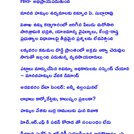
HRF అభిప్రాయపడుతుంది
మానవ హక్కుల ఉద్యమాలకు దిక్సూచి పి. సుబ్బారావు
విశాఖ ఉక్కు కర్మాగారంలో జరిగిన పేలుడు మరోసారి
పారిశ్రామిక భద్రత, యాజమాన్య వైఫల్యాలు, కేంద్ర-రాష్త్ర
ప్రభుత్వాల విధానాలపై తీవ్రమైన ప్రశ్నలను లేవనెత్తింది
లక్కవరం కనుమల దొడ్డి ప్రాంతంలో అక్రమ ఆక్వా చెరువుల
సాగుతో ఇబ్బంది పడుతున్న వ్యవసాయదారులు
పట్టాలు మార్పుచేసిన రివిన్యూ అధికారులను సస్పెండ్ చేయాలి
– మానవహక్కుల వేదిక డిమాండ్
అడవివరం డేటా సెంటర్: అన్నీ ఉల్లంఘనలే
లాభాలు కార్పోరేట్లకు, కాలుష్యం ప్రజలకా?
హక్కుల నేతకు బుర్ర రాములుకు ఘన నివాళి
హెచ్.ఆర్.ఎఫ్ కి పవన్ కోరాడ తో సంబంధం లేదు
గిరగాని సురేష్ పై థర్డ్ డిగ్రీ ప్రయోగించిన శాలిగౌరారం ఎస్సై