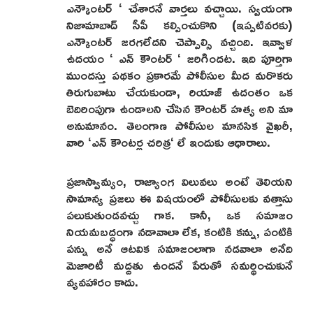
ఎన్కౌంటర్ ‘ చేశారనే వార్తలు వచ్చాయి. స్వయంగా
నిజామాబాద్ సీపీ కల్పించుకొని (ఇప్పటివరకు)
ఎన్కౌంటర్ జరగలేదని చెప్పాల్సి వచ్చింది. ఇవ్వాళ
ఉదయం ‘ ఎన్ కౌంటర్ ‘ జరిగిందట. ఇది పూర్తిగా
ముందస్తు పథకం ప్రకారమే పోలీసుల మీద మరొకరు
తిరుగుబాటు చేయకుండా, రియాజ్ ఉదంతం ఒక
బెదిరింపుగా ఉండాలని చేసిన కౌంటర్ హత్య అని మా
అనుమానం. తెలంగాణ పోలీసుల మానసిక వైఖరీ,
వారి ‘ఎన్ కౌంటర్ల చరిత్ర‘ లే ఇందుకు ఆధారాలు.
ప్రజాస్వామ్యం, రాజ్యాంగ విలువలు అంటే తెలియని
సామాన్య ప్రజలు ఈ విషయంలో పోలీసులకు వత్తాసు
పలుకుతుండవచ్చు గాక. కానీ, ఒక సమాజం
నియమబద్ధంగా నడావాలా లేక, కంటికి కన్ను, పంటికి
పన్ను అనే ఆటవిక సమాజంలాగా నడవాలా అనేది
మెజారిటీ మద్దతు ఉందనే పేరుతో సమర్థించుకునే
వ్యవహారం కాదు.