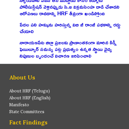
పోలీసుస్టేషన్ వెళ్లినప్పుడు సి.ఐ విక్రమసింహ దాడి చేశాడని
ఆరోపణలు రావడాన్ని HRF తీవ్రంగా ఖండిస్తోంది
పేదల పని హక్కును హరిస్తున్న విబి జీ రాంజీ పథకాన్ని రద్దు
చేయాలి
నారాయణపేట జిల్లా ప్రజలకు ప్రాణాంతకంగా మారిన కిడ్నీ
ఫెయిల్యూర్ సమస్య పట్ల ప్రభుత్వం ఉన్నత స్థాయి వైద్య
నిపుణుల బృందంచే విచారణ జరిపించాలి
About Us
About HRF (Telugu)
About HRF (English)
Manifesto
State Committees
Fact Findings