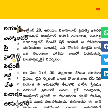
Skip
Main
to
Men
content
రియాజ్
H
అక్టోబర్ 20, ఉదయం నిజామాబాద్ ప్రభుత్వ జనరల్
u
ఎన్కౌంటర్
ఆసుపత్రిలో కానిస్టేబుల్ తుపాకీ గుంజుకుని, అతనిపై
m
తిరగబడ్డాడనే పేరుతో షేక్ రియాజ్ ని పోలీసులు
పై
a
చంపేయటం బూటకపు ఎన్ కౌంటర్ మాత్రమే కాక,
n
ఇది తెలంగాణా పోలీసు శాఖలో పెరుగుతున్న
హైకోర్టు
Ri
హింసాప్రవృత్తికి నిదర్శనం.
g
సిట్టింగ్
ht
ఈ నెల 17వ తేదీ శుక్రవారం రోజున తరచుగా
జడ్జి
s
బైకులు, చైన్ స్నాచింగ్ లాంటి దొంగతనాలు చేసే షేక్
F
చేత
రియాజ్ ని అదుపులోకి తీసుకొని పోలీస్ స్టేషన్కు
o
తరలించే క్రమంలో అతను బైక్ నడుపుతున్న
విచారణ
ru
కానిస్టేబుల్ ప్రమోద్ ను పాశవికంగా కత్తితో పొడిచి,
m
జరిపించాలి
అక్కడి నుండి పారిపోయాడు. ఊహించని ఈ దాడి
O
కారణంగా కానిస్టేబుల్ దాదాపు అక్కడికక్కడే
c