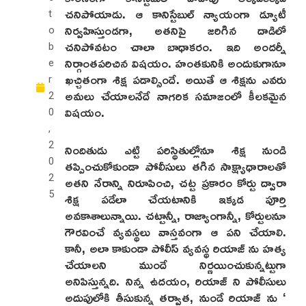
చనిపోయాడు. ఆ కానిస్టేబుల్ న్యాయంగా డ్యూటీ
t
నిర్వహిస్తుండగా, అతనిపై జరిగిన దాడిలో
o
చనిపోవటం చాలా బాధాకరం. ఇది అందర్నీ
b
నిర్గాంతపరిచిన విషయం. హంతకునికి అందుకుగానూ
e
ఖచ్చితంగా శిక్ష పడాల్సిందే. అయితే ఆ శిక్షను ఎవరు
r
అమలు చేయాలనేదే నాగరిక సమాజంలో కీలకమైన
2
విషయం.
0
,
నిందితుడు ఎట్టి పరిస్థితుల్లోనూ శిక్ష నుండి
2
తప్పించుకోకుండా పోలీసులు తగిన సాక్ష్యాధారాలతో
0
అతని నేరాన్ని నిరూపించి, చట్ట ప్రకారం కోర్టు ద్వారా
2
శిక్ష పడేలా చేయటానికి ఇక్కడ పూర్తి
5
అవకాశాలున్నాయి. చట్టాన్నీ, రాజ్యాంగాన్నీ, కోర్టులనూ
గౌరవించే వ్యవస్థలు వాస్తవంగా ఆ పని చేయాలి.
కానీ, అలా కాకుండా పోలీస్ వ్యవస్థ రియాజ్ ను హత్య
చేయాలని ముందే నిర్ణయించుకున్నట్టుగా
అనిపిస్తున్నది. నిన్న ఉదయం, రియాజ్ ని పోలీసులు
అదుపులోకి తీసుకున్న తర్వాత, నుండే రియాజ్ ను ‘