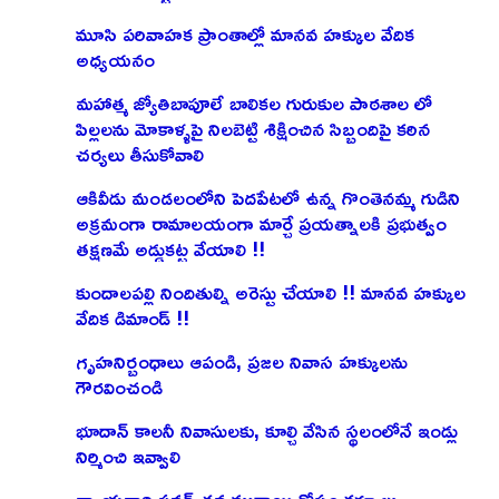
మూసి పరివాహక ప్రాంతాల్లో మానవ హక్కుల వేదిక
అధ్యయనం
మహాత్మ జ్యోతిబాపూలే బాలికల గురుకుల పాఠశాల లో
పిల్లలను మోకాళ్ళపై నిలబెట్టి శిక్షించిన సిబ్బందిపై కఠిన
చర్యలు తీసుకోవాలి
ఆకివీడు మండలంలోని పెదపేటలో ఉన్న గొంతెనమ్మ గుడిని
అక్రమంగా రామాలయంగా మార్చే ప్రయత్నాలకి ప్రభుత్వం
తక్షణమే అడ్డుకట్ట వేయాలి !!
కుందాలపల్లి నిందితుల్ని అరెస్టు చేయాలి !! మానవ హక్కుల
వేదిక డిమాండ్ !!
గృహనిర్బంధాలు ఆపండి, ప్రజల నివాస హక్కులను
గౌరవించండి
భూదాన్ కాలనీ నివాసులకు, కూల్చి వేసిన స్థలంలోనే ఇండ్లు
నిర్మించి ఇవ్వాలి
న్యాయవాది పవన్ తన ముద్దాయి కోసం కర్నూలు