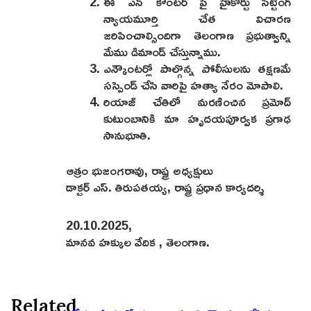
ఈ ఎన్ కౌంటర్ పై హైకోర్టు సిట్టింగ్
న్యాయమూర్తి చేత విచారణ
జరిపించాల్సిందిగా తెలంగాణ ప్రభుత్వాన్ని
మేము డిమాండ్ చేస్తున్నాము.
ఎన్కౌంటర్లో పాల్గొన్న పోలీసులను తక్షణమే
సస్పెండ్ చేసి వారిపై హత్యా నేరం మోపాలి.
రియాజ్ చేతిలో మరణించిన ప్రమోద్
కుటుంబానికి మా హృదయపూర్వక ప్రగాఢ
సానుభూతి.
ఆత్రం భుజంగరావు, రాష్ట్ర అధ్యక్షులు
డాక్టర్ ఎస్. తిరుపతయ్య, రాష్ట్ర ప్రధాన కార్యదర్శి
20.10.2025,
మానవ హక్కుల వేదిక , తెలంగాణ.
Related