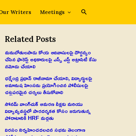
Our Writers
Meetings
Related Posts
మనుబోతులపాడు కోయ ఆదివాసులపై దౌర్జన్యం
చేసిన ఫారెస్ట్ అధికారులపై ఎస్సీ ఎస్టీ అట్రాసిటీ కేసు
నమోదు చేయాలి
ధర్మేంద్ర ప్రధాన్ రాజీనామా చేయాలి, విద్యార్థులపై
అమానుష హింసను ప్రయోగించిన పోలీసులపై
చట్టపరమైన చర్యలు తీసుకోవాలి
సోనమ్ వాంగ్‌చుక్ ఆమరణ దీక్షకు మరియు
విద్యావ్యవస్థలో పారదర్శకత కోసం జరుగుతున్న
పోరాటానికి HRF మద్దతు
విరసం నిర్వహించదలచిన సభను తెలంగాణ