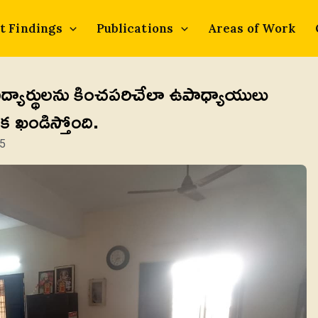
t Findings
Publications
Areas of Work
 విద్యార్థులను కించపరిచేలా ఉపాధ్యాయులు
క ఖండిస్తోంది.
5