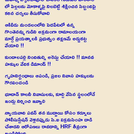
లో పిల్లలను మోకాళ్ళపై నిలబెట్టి శిక్షించిన సిబ్బందిపై
కఠిన చర్యలు తీసుకోవాలి
ఆకివీడు మండలంలోని పెదపేటలో ఉన్న
గొంతెనమ్మ గుడిని అక్రమంగా రామాలయంగా
మార్చే ప్రయత్నాలకి ప్రభుత్వం తక్షణమే అడ్డుకట్ట
వేయాలి !!
కుందాలపల్లి నిందితుల్ని అరెస్టు చేయాలి !! మానవ
హక్కుల వేదిక డిమాండ్ !!
గృహనిర్బంధాలు ఆపండి, ప్రజల నివాస హక్కులను
గౌరవించండి
భూదాన్ కాలనీ నివాసులకు, కూల్చి వేసిన స్థలంలోనే
ఇండ్లు నిర్మించి ఇవ్వాలి
న్యాయవాది పవన్ తన ముద్దాయి కోసం కర్నూలు
పోలీసుస్టేషన్ వెళ్లినప్పుడు సి.ఐ విక్రమసింహ దాడి
చేశాడని ఆరోపణలు రావడాన్ని HRF తీవ్రంగా
ఖండిస్తోంది