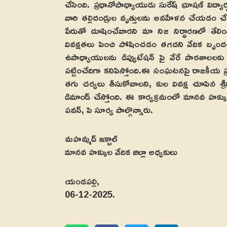
చేసింది. ప్రధానోపాధ్యాయుడు సురేష్ భూషణ్ విద
వారి తల్లిదండ్రుల వృత్తులను అవహేళన చేయడం చేసే
పేరుతో దూషించేవారని మా నిజ నిర్ధారణలో తేలింది. వ
వివక్షతలు పెంచి పోషించడం తగదని వేదిక బృందం అభిప
ఉపాధ్యాయులను డిప్యుటేషన్ పై వేరే పాఠశాలలకు
పట్టించేదిగా కనిపిస్తోంది.ఈ సంఘటనపై రాజకీయ ప
తగు చర్యలు తీసుకోవాలని, కుల వివక్ష చూపిన శ్
డిమాండ్ చేస్తోంది. ఈ కార్యక్రమంలో మానవ హక్కుల వే
పవన్, పి సూర్య పాల్గొన్నారు.
మహమ్మద్ ఇక్బాల్
మానవ హక్కుల వేదిక జిల్లా అధ్యకులు
యండపల్లి,
06-12-2025.