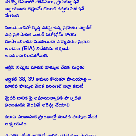
పోక్సో కేసులలో పోలీసులు, ప్రాసిక్యూషన్
న్యాయవాది తక్షణమే బెయిల్ రద్దుకు పిటిషన్
వేయాలి
విజయవాడలో కృష్ణ నదిపై ఉన్న ప్రకాశం బ్యారేజ్
వద్ద ప్రతిపాదిత వాటర్ ఏరోడ్రోమ్ కొరకు
రూపొందించిన ముసాయిదా పర్యావరణ ప్రభావ
అంచనా (EIA) నివేదికను తక్షణమే
ఉపసంహరించుకోవాలి.
ఆర్టీసీ సమ్మెకు మానవ హక్కుల వేదిక మద్దతు
ఆర్టికల్ 38, 39 అమలు కోరుతూ పాదయాత్ర –
మానవ హక్కుల వేదిక వరంగల్ జిల్లా కమిటీ
మైనర్ బాలిక పై అఘాయిత్యానికి పాల్పడిన
నిందితుడిని వెంటనే అరెస్టు చేయాలి
మూసి పరివాహక ప్రాంతాల్లో మానవ హక్కుల వేదిక
అధ్యయనం
మహాత్మ జ్యోతిబాపూలే బాలికల గురుకుల పాఠశాల