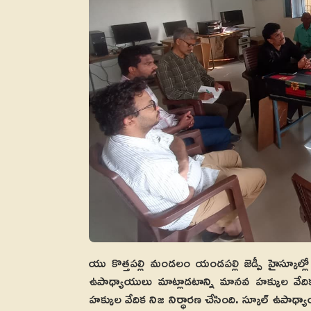
యు కొత్తపల్లి మండలం యండపల్లి జెడ్పీ హైస్కూల్లో 
ఉపాధ్యాయులు మాట్లాడటాన్ని మానవ హక్కుల వ
హక్కుల వేదిక నిజ నిర్ధారణ చేసింది. స్కూల్ ఉపాధ్య