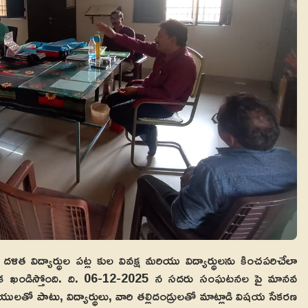
దళిత విద్యార్థుల పట్ల కుల వివక్ష మరియు విద్యార్థులను కించపరిచేలా
ేదిక ఖండిస్తోంది. ది. 06-12-2025 న సదరు సంఘటనల పై మానవ
ాయులతో పాటు, విద్యార్థులు, వారి తల్లిదండ్రులతో మాట్లాడి విషయ సేకరణ