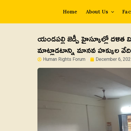
Skip
to
Home
About Us
Fac
content
యండపల్లి జెడ్పీ హైస్కూల్లో దళిత
మాట్లాడటాన్ని మానవ హక్కుల వేది
Human Rights Forum
December 6, 202