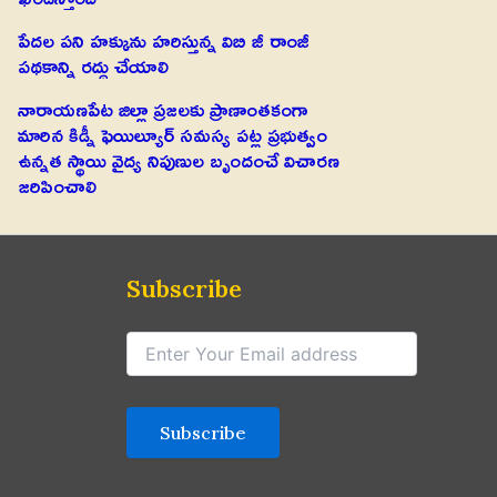
పేదల పని హక్కును హరిస్తున్న విబి జీ రాంజీ
పథకాన్ని రద్దు చేయాలి
నారాయణపేట జిల్లా ప్రజలకు ప్రాణాంతకంగా
మారిన కిడ్నీ ఫెయిల్యూర్ సమస్య పట్ల ప్రభుత్వం
ఉన్నత స్థాయి వైద్య నిపుణుల బృందంచే విచారణ
జరిపించాలి
Subscribe