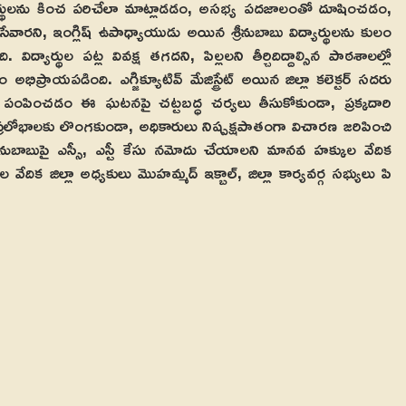
్యార్థులను కించ పరిచేలా మాట్లాడడం, అసభ్య పదజాలంతో దూషించడం,
వారని, ఇంగ్లిష్ ఉపాధ్యాయుడు అయిన శ్రీనుబాబు విద్యార్థులను కులం
ిద్యార్థుల పట్ల వివక్ష తగదని, పిల్లలని తీర్చిదిద్దాల్సిన పాఠశాలల్లో
్రాయపడింది. ఎగ్జిక్యూటివ్ మేజిస్ట్రేట్ అయిన జిల్లా కలెక్టర్ సదరు
 పంపించడం ఈ ఘటనపై చట్టబద్ధ చర్యలు తీసుకోకుండా, ప్రక్కదారి
్రలోభాలకు లొంగకుండా, అధికారులు నిష్పక్షపాతంగా విచారణ జరిపించి
రీనుబాబుపై ఎస్సీ, ఎస్టీ కేసు నమోదు చేయాలని మానవ హక్కుల వేదిక
దిక జిల్లా అధ్యకులు మొహమ్మద్ ఇక్బాల్, జిల్లా కార్యవర్గ సభ్యులు పి