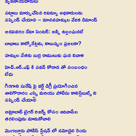
వ్యవసాయదారులు
పట్టాలు మార్పుచేసిన రివిన్యూ అధికారులను
సస్పెండ్ చేయాలి – మానవహక్కుల వేదిక డిమాండ్
అడవివరం డేటా సెంటర్: అన్నీ ఉల్లంఘనలే
లాభాలు కార్పోరేట్లకు, కాలుష్యం ప్రజలకా?
హక్కుల నేతకు బుర్ర రాములుకు ఘన నివాళి
హెచ్.ఆర్.ఎఫ్ కి పవన్ కోరాడ తో సంబంధం
లేదు
గిరగాని సురేష్ పై థర్డ్ డిగ్రీ ప్రయోగించిన
శాలిగౌరారం ఎస్సై మరియు పోలీసు కానిస్టేబుల్స్ ని
సస్పెండ్ చేయాలి
అమ్రాబాద్ టైగర్ రిజర్వ్ కోసం ఆదివాసీల
తరలింపును మానుకోవాలి
మొగల్తూరు పోలీస్ స్టేషన్ లో నమోదైన రెండు