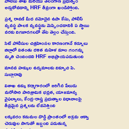
పోలీసు శాఖ మరియు తెలంగాణ ప్రభుత్వం
అడ్డుకోవడాన్ని HRF తీవ్రంగా ఖండిస్తోంది.
ప్రశ్న రావణ్ మీద నమోదైన ఉపా కేసు, పోలీస్
వ్యవస్థ పాలక వ్యవస్థను మెప్పించడానికి ఏ స్థాయి
వరకు దిగజారగలదో తేట తెల్లం చేస్తుంది.
సిట్ పోలీసుల చిత్రహింసల కారణంగానే కర్నూలు
జిల్లాలో వితంతు దళిత మహిళ మాల గంగమ్మ
మృతి చెందిందని HRF అభిప్రాయపడుతుంది
మానవ హక్కుల ఉద్యమాలకు దిక్సూచి పి.
సుబ్బారావు
విశాఖ ఉక్కు కర్మాగారంలో జరిగిన పేలుడు
మరోసారి పారిశ్రామిక భద్రత, యాజమాన్య
వైఫల్యాలు, కేంద్ర-రాష్త్ర ప్రభుత్వాల విధానాలపై
తీవ్రమైన ప్రశ్నలను లేవనెత్తింది
లక్కవరం కనుమల దొడ్డి ప్రాంతంలో అక్రమ ఆక్వా
చెరువుల సాగుతో ఇబ్బంది పడుతున్న