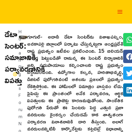
Skip
Main
to
Men
content
డేటా
H
గూగుల్- అదానీ డేటా సెంటర్‌ను విశాఖపట్నం,
u
సెంటర్:
అనకాపల్లి జిల్లాలలో ఏర్పాటు చేస్తున్నట్టుగా ఆంధ్రప్రదేశ్
m
రాష్ట్ర ప్రభుత్వం ఇటీవల ప్రకటించింది. 15 బిలియన్
సమాజానికి,
a
డాలర్ల పెట్టుబడితో రానున్న ఈ సెంటర్ నిర్మాణానికి
n
అన్ని సదుపాయాలు కల్పించాలని రాష్ట్ర ప్రభుత్వం
పర్యావరణానికి
Ri
నిర్ణయించింది. ఉద్యోగాల కల్పన, హరితాభివృద్ధి,
g
విపత్తు
డిజిటల్ పురోగతివంటి ఆశలను ప్రజలలో ప్రభుత్వం
ht
రేకెత్తిస్తోంది. ఈ హామీలలో ఏమాత్రం వాస్తవం లేదు.
s
పైపెచ్చు ఈ ప్రాంతంలో అనేక పర్యావరణ, ఆర్థిక
F
విపత్తులకు ఈ ప్రాజెక్టు కారణమవుతోంది. సాంకేతిక
o
పురోగతి పేరుతో ఈ సెంటరు పెద్ద ఎత్తున ప్రజా
ru
వనరులను కైంకర్యం చేయడమే కాక శాశ్వతంగా
m
పర్యావరణ వినాశనానికి దారి తీస్తుంది. అలాగే
N
వనరులనన్నిటినీ కార్పొరేట్లకు కట్టబెట్టే విధానాన్ని
o