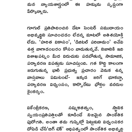
మన న్యాయశాస్త్రంలో ఈ హక్కును స్పష్టంగా
పేర్కొన్నారు.
గూగుల్ ప్రతిపాదించిన డేటా సెంటర్ సముదాయం
అభివృధ్ధిని సూచించడం లేదన్న మాటలో అతిశయోక్తి
లేదు. ‘హరిత వికాసం’, ‘డిజిటల్ పరిణామం’ అనేవి
ఉత్త వాగాడంబరం కోసం వాడుతున్నవే. నిజానికి ఇది
విశాఖపట్నం మీద విరుచుకు పడబోతున్న సామాజిక,
పర్యావరణ విపత్తును సూచిస్తుంది. గత కొద్ది కాలంగా
జరుగుతున్న భారీ ప్రభుత్వ ప్రచారం వెనుక ఉన్న
వాస్తవాలు ఏమిటంటే- ఇక్కడ జరిగే భూకబ్జా,
పర్యావరణ విధ్వంసం, కార్పొరేటు భోక్తల వనరుల
కైంకర్యం.
వికేంద్రీకరణ, సమ్మిళితత్వం, స్థానిక
స్వయంప్రతిపత్తిలతో కూడిందే నిజమైన సాంకేతిక
పురోగతి. అంతా తమ గుప్పెట్లో పెట్టుకుని విధ్వంసకర
దోపిడి చేసే‘బిగ్ టెక్’ ఆధిపత్యంలో సాంకేతిక అభివృద్ధి