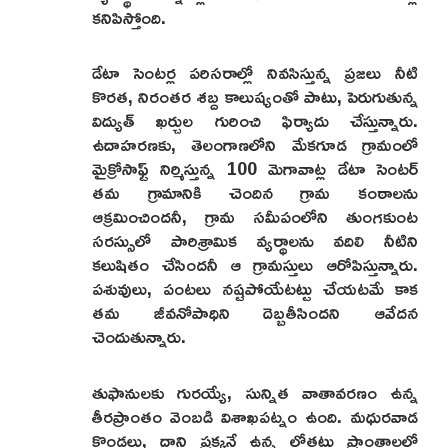
కనిపిస్తోంది.
డేటా సెంటర్ల పరిసరాల్లో నివసిస్తున్న ప్రజలు నీటి
కొరత, నిరంతర శబ్ద కాలుష్యంతో పాటు, పెరుగుతున్న
విద్యుత్ ఖర్చుల గురించి ఫిర్యాదు చేస్తున్నారు.
ఉదాహరణకు, తెలంగాణలోని మేకగూడ గ్రామంలో
మైక్రోసాఫ్ట్ నిర్మిస్తున్న 100 మెగావాట్ల డేటా సెంటర్
తమ గ్రామానికి చెందిన గ్రామ కంఠాలను
ఆక్రమించిందనీ, గ్రామ సమీపంలోని తుంగకుంట
సరస్సులో పారిశ్రామిక వ్యర్థాలను వదిలి నీటిని
కలుషితం చేసిందనీ ఆ గ్రామస్తులు ఆరోపిస్తున్నారు.
పశువులు, పంటలు నష్టపోయేటట్టు చేయటమే కాక
తమ జీవనోపాధిని దెబ్బతీసిందని ఆవేదన
చెందుతున్నారు.
తుఫానులకు గురయ్యే, సున్నిత వాతావరణం ఉన్న
తీరప్రాంతం వెంబడి విశాఖపట్నం ఉంది. మధురవాడ
కొండలు, దాని ప్రక్కనే ఉన్న లోతట్టు ప్రాంతాలలో