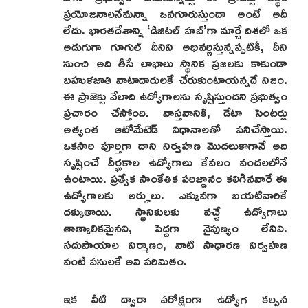
ప్రయోజనాలనేమన్నా ఒనగూరుస్తుందా అంటే అదీ
లేదు. భారతదేశాన్ని ‘డిజిటల్ హబ్’గా మార్చే దిశలో ఒక
అడుగుగా గూగుల్ దీనిని అభివర్ణిస్తున్నప్పటికీ, దీని
నుంచి అది తీసే లాభాలు స్థానిక ప్రజలకు కాకుండా
బహుళజాతి వాటాదారులకే చేరుకుంటాయన్నదే నిజం.
ఈ ప్రాజెక్టు వేలాది ఉద్యోగాలను సృష్టిస్తుందని ప్రభుత్వం
ప్రచారం చేస్తోంది. వాస్తవానికి, డేటా సెంటర్లు
అత్యంత ఆటోమేటెడ్ విధానాలతో పనిచేస్తాయి.
ఒకసారి పూర్తిగా దాని నిర్వహణ మొదలుకాగానే అది
సృష్టించే దీర్ఘకాల ఉద్యోగాలు కేవలం వందలలోనే
ఉంటాయి. ప్రత్యేక సాంకేతిక పరిజ్ఞానం కలిగినవారే ఈ
ఉద్యోగాలకు అర్హులు. ఎక్కువగా బయటివారికే
దక్కుతాయి. స్థానికులకు వచ్చే ఉద్యోగాలు
తాత్కాలికమైనవి, పెద్దగా నైపుణ్యం లేనివి.
సదుపాయాల నిర్మాణం, వాటి సాధారణ నిర్వహణ
వంటి పనులకే అవి పరిమితం.
ఇక వీటి ద్వారా పరోక్షంగా ఉద్యోగ కల్పన