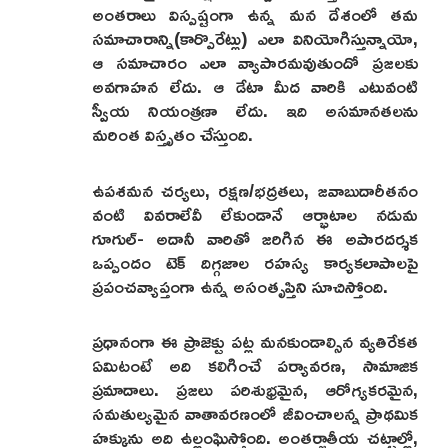
అంతరాలు విస్పష్టంగా ఉన్న మన దేశంలో తమ
సమాచారాన్ని(కార్పొరేట్లు) ఎలా వినియోగిస్తున్నాయో,
ఆ సమాచారం ఎలా వ్యాపారమవుతుందో ప్రజలకు
అవగాహన లేదు. ఆ డేటా మీద వారికి ఎటువంటి
స్వీయ నియంత్రణా లేదు. ఇది అసమానతలను
మరింత విస్తృతం చేస్తుంది.
ఉపశమన చర్యలు, రక్షణ/భద్రతలు, జవాబుదారీతనం
వంటి వివరాలేవీ లేకుండానే ఆర్భాటాల నడుమ
గూగుల్- అదానీ వారితో జరిగిన ఈ అపారదర్శక
ఒప్పందం టెక్ దిగ్గజాల రహస్య కార్యకలాపాలపై
ప్రపంచవ్యాప్తంగా ఉన్న అసంతృప్తిని సూచిస్తోంది.
ప్రధానంగా ఈ ప్రాజెక్టు పట్ల మనకుండాల్సిన వ్యతిరేకత
ఏమిటంటే అది కలిగించే పర్యావరణ, సామాజిక
ప్రమాదాలు. ప్రజలు పరిశుభ్రమైన, ఆరోగ్యకరమైన,
సమతుల్యమైన వాతావరణంలో జీవించాలన్న ప్రాథమిక
హక్కును అది ఉల్లంఘిస్తోంది. అంతర్జాతీయ చట్టాల్లో,