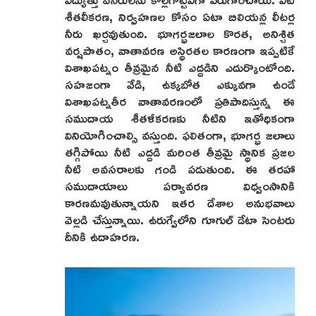
శీతలీకరణ, నిర్వహణల కోసం ఏటా బిలియన్ల లీటర్ల
నీరు ఖర్చవుతుంది. భూగర్భజలాల కొరత, అనిశ్చిత
వర్షపాతం, వాతావరణ అస్థిరతల కారణంగా ఇప్పటికే
విశాఖపట్నం తీవ్రమైన నీటి ఎద్దడిని ఎదుర్కొంటోంది.
సహజంగా వేడి, ఉక్కబోత ఎక్కువగా ఉండే
విశాఖపట్నతీర వాతావరణంలో ప్రతిపాదిస్తున్న ఈ
సముదాయ శీతళీకరణకు నీటిని ఇతోధికంగా
వినియోగించాల్సి వస్తుంది. ఫలితంగా, భూగర్భ జలాలు
తగ్గిపోయి నీటి ఎద్దడి మరింత తీవ్రమై స్థానిక ప్రజల
నీటి అవసరాలకు గండి పడుతుంది. ఈ తరహా
సముదాయాలు పర్యావరణ విధ్వంసానికి
కారణమవుతున్నాయని ఇతర దేశాల అనుభవాలు
వెల్లడి చేస్తున్నాయి. ఉరుగ్వేలోని గూగుల్ డేటా సెంటరు
దీనికి ఉదాహరణ.