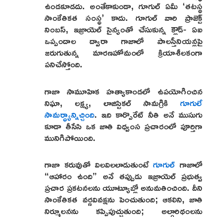
ఉండకూడదు. అంతేకాకుండా, గూగుల్ ఏమీ ‘తటస్థ
సాంకేతికత సంస్థ’ కాదు. గూగుల్ వారి ప్రాజెక్ట్
నింబస్, ఇజ్రాయెల్ సైన్యంతో చేసుకున్న క్లౌడ్- ఏఐ
ఒప్పందాల ద్వారా గాజాలో పాలస్తీనియన్లపై
జరుగుతున్న మారణహోమంలో క్రియాశీలకంగా
పనిచేస్తోంది.
గాజా సామూహిక హత్యాకాండలో ఉపయోగించిన
నిఘా, లక్ష్య, లాజిస్టికల్ సామగ్రికి
గూగులే
సామర్ధ్యాన్నిచ్చింది
. ఇది కార్పొరేట్ నీతి అనే ముసుగు
కూడా తీసేసి ఒక జాతి విధ్వంస ప్రచారంలో పూర్తిగా
మునిగిపోయింది.
గాజా కరువుతో విలవిలలాడుతుంటే
గూగుల్
గాజాలో
“ఆహారం ఉంది” అనే తప్పుడు ఇజ్రాయెల్ ప్రభుత్వ
ప్రచార ప్రకటనలను యూట్యూబ్లో అనుమతించింది. దీని
సాంకేతికత వర్ణవివక్షను పెంచుతుంది; ఆకలిని, జాతి
నిర్మూలనను కప్పిపుచ్చుతుంది; అల్గారిథంలను