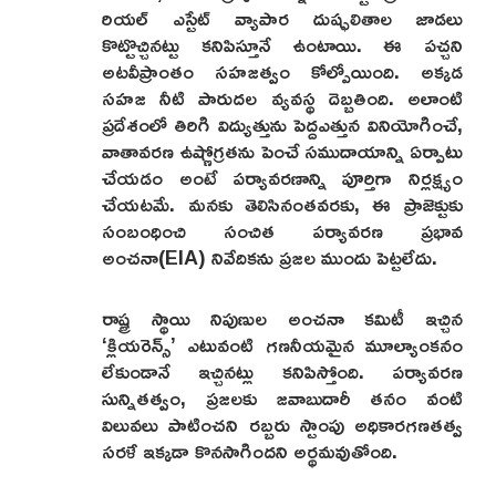
రియల్ ఎస్టేట్ వ్యాపార దుష్ఫలితాల జాడలు
కొట్టొచ్చినట్టు కనిపిస్తూనే ఉంటాయి. ఈ పచ్చని
అటవీప్రాంతం సహజత్వం కోల్పోయింది. అక్కడ
సహజ నీటి పారుదల వ్యవస్థ దెబ్బతింది. అలాంటి
ప్రదేశంలో తిరిగి విద్యుత్తును పెద్దఎత్తున వినియోగించే,
వాతావరణ ఉష్ణోగ్రతను పెంచే సముదాయాన్ని ఏర్పాటు
చేయడం అంటే పర్యావరణాన్ని పూర్తిగా నిర్లక్ష్యం
చేయటమే. మనకు తెలిసినంతవరకు, ఈ ప్రాజెక్టుకు
సంబంధించి సంచిత పర్యావరణ ప్రభావ
అంచనా(EIA) నివేదికను ప్రజల ముందు పెట్టలేదు.
రాష్ట్ర స్థాయి నిపుణుల అంచనా కమిటీ ఇచ్చిన
‘క్లియరెన్స్’ ఎటువంటి గణనీయమైన మూల్యాంకనం
లేకుండానే ఇచ్చినట్లు కనిపిస్తోంది. పర్యావరణ
సున్నితత్వం, ప్రజలకు జవాబుదారీ తనం వంటి
విలువలు పాటించని రబ్బరు స్టాంపు అధికారగణతత్వ
సరళే ఇక్కడా కొనసాగిందని అర్థమవుతోంది.