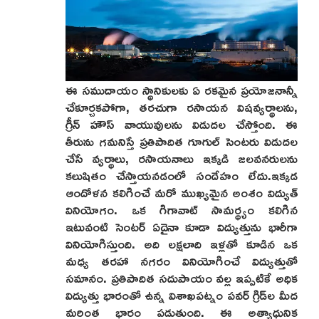
ఈ సముదాయం స్థానికులకు ఏ రకమైన ప్రయోజనాన్నీ
చేకూర్చకపోగా, తరచుగా రసాయన విషవ్యర్థాలను,
గ్రీన్ హౌస్ వాయువులను విడుదల చేస్తోంది. ఈ
తీరును గమనిస్తే ప్రతిపాదిత గూగుల్ సెంటరు విడుదల
చేసే వ్యర్థాలు, రసాయనాలు ఇక్కడి జలవనరులను
కలుషితం చేస్తాయనడంలో సందేహం లేదు.ఇక్కడ
ఆందోళన కలిగించే మరో ముఖ్యమైన అంశం విద్యుత్
వినియోగం. ఒక గిగావాట్ సామర్థ్యం కలిగిన
ఇటువంటి సెంటర్ ఏదైనా కూడా విద్యుత్తును భారీగా
వినియోగిస్తుంది. అది లక్షలాది ఇళ్లతో కూడిన ఒక
మధ్య తరహా నగరం వినియోగించే విద్యుత్తుతో
సమానం. ప్రతిపాదిత సదుపాయం వల్ల ఇప్పటికే అధిక
విద్యుత్తు భారంతో ఉన్న విశాఖపట్నం పవర్ గ్రిడ్‌ల మీద
మరింత భారం పడుతుంది. ఈ అత్యాధునిక