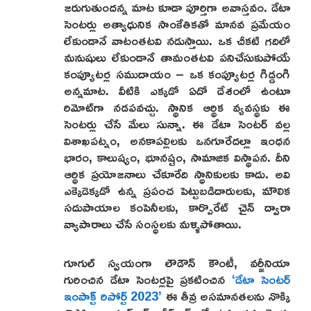
జరుగుతుందన్న మాట కూడా పూర్తిగా అవాస్తవం. డేటా
సెంటర్లు అత్యాధునిక సాంకేతికతో మానవ ప్రమేయం
లేకుండానే వాటంతటవి నడుస్తాయి. ఒక చీకటి గదిలో
మనుషులు లేకుండానే తామంతటవి పనిచేసుకుపోయే
కంప్యూటర్ల సముదాయం – ఒక కంప్యూటర్ల గిడ్డంగి
అన్నమాట. వీటికి ఎక్కడో ఏదో దేశంలో ఉంటూ
రిమోట్‌గా నడపవచ్చు. స్థానిక ఆర్థిక వ్యవస్థకు ఈ
సెంటర్లు చేసే మేలు సున్నా. ఈ డేటా సెంటర్ వల్ల
విశాఖపట్నం, అనకాపల్లిలకు ఒనగూరేదల్లా ఇంధన
భారం, కాలుష్యం, భూనష్టం, సామాజిక విస్థాపన. దీని
ఆర్థిక ప్రయోజనాలు చేకూరేది స్థానికులకు కాదు. అవి
ఎక్కెడెక్కడో ఉన్న ప్రపంచ పెట్టుబడిదారులకు, మౌలిక
సదుపాయాల కంపెనీలకు, కార్పొరేట్ చైన్ ద్వారా
వ్యాపారాలు చేసే సంస్థలకు మళ్ళిపోతాయి.
గూగుల్ స్వయంగా లౌడౌన్ కౌంటీ, వర్జీనియా
గురించిన డేటా సెంటర్లపై ప్రకటించిన
‘డేటా సెంటర్
ఇంపాక్ట్ రిపోర్ట్ 2023’
ఈ తీవ్ర అసమానతలను నొక్కి