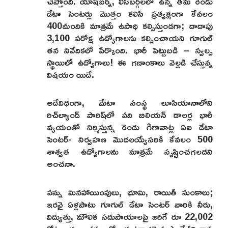
చెప్తోంది. యాష్‌బర్న్, లీస్‌బర్గ్‌లలో ఉన్న తమ రెండు
డేటా సెంటర్లు మొత్తం కలిసి ప్రత్యక్షంగా కేవలం
400మందికి మాత్రమే ఉపాధి కల్పిస్తుండగా; దాదాపు
3,100 పరోక్ష ఉద్యోగాలను కల్పించాయని గూగుల్
తన నివేదికలో పేర్కొంది. భారీ పెట్టుబడి – స్వల్ప
స్థాయిలో ఉద్యోగాలు! ఈ గణాంకాలు వెల్లడి చేస్తున్న
విషయం యిదే.
అదేవిధంగా, మేటా సంస్థ లూసియానాలోని
రిచ్‌ల్యాండ్ పారిష్‌లో పది బిలియన్ డాలర్ల భారీ
వ్యయంతో నిర్మిస్తున్న రెండు గిగావాట్ల ఏఐ డేటా
సెంటర్- నిర్వహణ మొదలయ్యేసరికి కేవలం 500
శాశ్వత ఉద్యోగాలను మాత్రమే సృష్టించగలదని
అంచనా.
పన్ను మినహాయింపులు, భూమి, రాయితీ సుంకాలు;
ఇరవై ఏళ్లపాటు గూగుల్ డేటా సెంటర్ వారికి నీరు,
విద్యుత్తు, మౌలిక సదుపాయాలపై జరిగే రూ 22,002