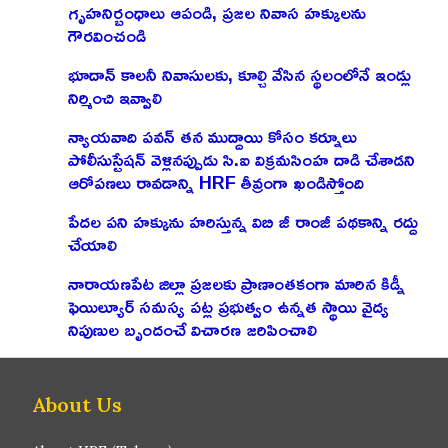
గృహనిర్బంధాలు ఆపండి, ప్రజల నివాస హక్కులను
గౌరవించండి
భూదాన్ కాలనీ నివాసులకు, కూల్చి వేసిన స్థలంలోనే ఇండ్లు
నిర్మించి ఇవ్వాలి
న్యాయవాది పవన్ తన ముద్దాయి కోసం కర్నూలు
పోలీసుస్టేషన్ వెళ్లినప్పుడు సి.ఐ విక్రమసింహ దాడి చేశాడని
ఆరోపణలు రావడాన్ని HRF తీవ్రంగా ఖండిస్తోంది
పేదల పని హక్కును హరిస్తున్న విబి జీ రాంజీ పథకాన్ని రద్దు
చేయాలి
నారాయణపేట జిల్లా ప్రజలకు ప్రాణాంతకంగా మారిన కిడ్నీ
ఫెయిల్యూర్ సమస్య పట్ల ప్రభుత్వం ఉన్నత స్థాయి వైద్య
నిపుణుల బృందంచే విచారణ జరిపించాలి
About Us