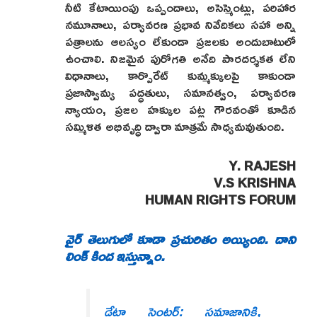
నీటి కేటాయింపు ఒప్పందాలు, అసెస్మెంట్లు, పరిహార
నమూనాలు, పర్యావరణ ప్రభావ నివేదికలు సహా అన్ని
పత్రాలను ఆలస్యం లేకుండా ప్రజలకు అందుబాటులో
ఉంచాలి. నిజమైన పురోగతి అనేది పారదర్శకత లేని
విధానాలు, కార్పొరేట్ కుమ్మక్కులపై కాకుండా
ప్రజాస్వామ్య పద్ధతులు, సమానత్వం, పర్యావరణ
న్యాయం, ప్రజల హక్కుల పట్ల గౌరవంతో కూడిన
సమ్మిళిత అభివృద్ధి ద్వారా మాత్రమే సాధ్యమవుతుంది.
Y. RAJESH
V.S KRISHNA
HUMAN RIGHTS FORUM
వైర్ తెలుగులో కూడా ప్రచురితం అయ్యింది. దాని
లింక్ కింద ఇస్తున్నాం.
డేటా సెంటర్: సమాజానికి,