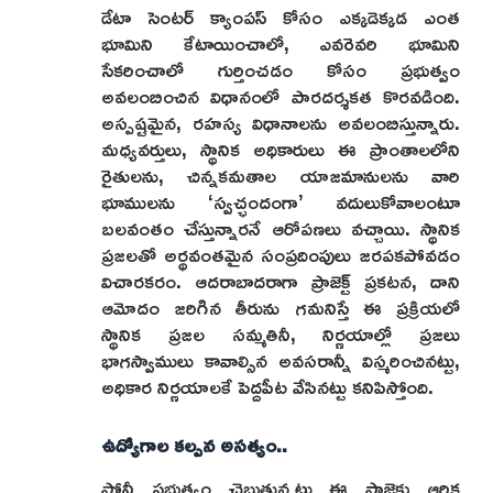
డేటా సెంటర్ క్యాంపస్ కోసం ఎక్కడెక్కడ ఎంత
భూమిని కేటాయించాలో, ఎవరెవరి భూమిని
సేకరించాలో గుర్తించడం కోసం ప్రభుత్వం
అవలంబించిన విధానంలో పారదర్శకత కొరవడింది.
అస్పష్టమైన, రహస్య విధానాలను అవలంబిస్తున్నారు.
మధ్యవర్తులు, స్థానిక అధికారులు ఈ ప్రాంతాలలోని
రైతులను, చిన్నకమతాల యాజమానులను వారి
భూములను ‘స్వచ్ఛందంగా’ వదులుకోవాలంటూ
బలవంతం చేస్తున్నారనే ఆరోపణలు వచ్చాయి. స్థానిక
ప్రజలతో అర్థవంతమైన సంప్రదింపులు జరపకపోవడం
విచారకరం. ఆదరాబాదరాగా ప్రాజెక్ట్ ప్రకటన, దాని
ఆమోదం జరిగిన తీరును గమనిస్తే ఈ ప్రక్రియలో
స్థానిక ప్రజల సమ్మతినీ, నిర్ణయాల్లో ప్రజలు
భాగస్వాములు కావాల్సిన అవసరాన్నీ విస్మరించినట్టు,
అధికార నిర్ణయాలకే పెద్దపీట వేసినట్టు కనిపిస్తోంది.
ఉద్యోగాల కల్పన అసత్యం..
పోనీ ప్రభుత్వం చెబుతున్నట్టు ఈ ప్రాజెక్టు ఆర్థిక