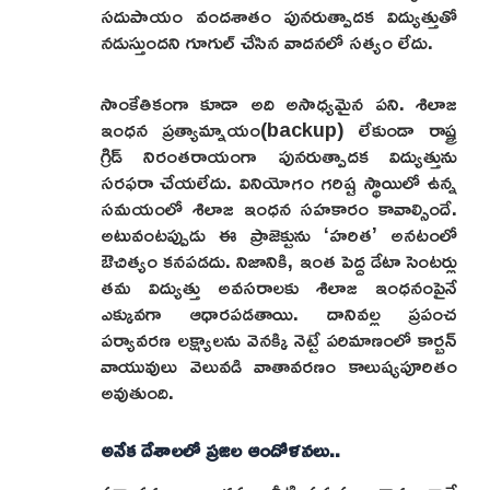
సదుపాయం వందశాతం పునరుత్పాదక విద్యుత్తుతో
నడుస్తుందని గూగుల్ చేసిన వాదనలో సత్యం లేదు.
సాంకేతికంగా కూడా అది అసాధ్యమైన పని. శిలాజ
ఇంధన ప్రత్యామ్నాయం(backup) లేకుండా రాష్ట్ర
గ్రిడ్ నిరంతరాయంగా పునరుత్పాదక విద్యుత్తును
సరఫరా చేయలేదు. వినియోగం గరిష్ట స్థాయిలో ఉన్న
సమయంలో శిలాజ ఇంధన సహకారం కావాల్సిందే.
అటువంటప్పుడు ఈ ప్రాజెక్టును ‘హరిత’ అనటంలో
ఔచిత్యం కనపడదు. నిజానికి, ఇంత పెద్ద డేటా సెంటర్లు
తమ విద్యుత్తు అవసరాలకు శిలాజ ఇంధనంపైనే
ఎక్కువగా ఆధారపడతాయి. దానివల్ల ప్రపంచ
పర్యావరణ లక్ష్యాలను వెనక్కి నెట్టే పరిమాణంలో కార్బన్
వాయువులు వెలువడి వాతావరణం కాలుష్యపూరితం
అవుతుంది.
అనేక దేశాలలో ప్రజల ఆందోళనలు..