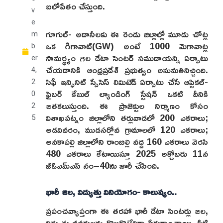
బలోపేతం చేస్తుంది.
v
e
గూగుల్- అదానీలకు ఈ రెండు జిల్లాల్లో మూడు చోట్ల
m
ఒక గిగావాట్(GW) అంటే 1000 మెగావాట్ల
b
సామర్థ్యం గల డేటా సెంటర్ సముదాయన్ని ఏర్పాటు
er
చేయడానికి ఆంధ్రప్రదేశ్ ప్రభుత్వం అనుమతినిచ్చింది.
4,
సిఫీ ఇన్ఫినిట్ స్పేసెస్ లిమిటెడ్ ఏర్పాటు చేసే ఆప్టికల్-
2
ఫైబర్ కేబుల్ ల్యాండింగ్ స్టేషన్‌ ఒకటి దీనికి
0
జతకలుస్తుంది. ఈ ప్రాజెక్టుల నిర్మాణం కోసం
2
విశాఖపట్నం జిల్లాలోని తర్లువాడలో 200 ఎకరాలు;
5
అడవివరం, ముడసర్లోవ గ్రామాలలో 120 ఎకరాలు;
అనకాపల్లి జిల్లాలోని రాంబిల్లి వద్ద 160 ఎకరాలు వెరసి
480 ఎకరాలు కేటాయిస్తూ 2025 అక్టోబరు 11న
జీఓఎమ్ఎస్ నం–40ను జారీ చేసింది.
భారీ జల, విద్యుత్తు వినియోగం- కాలుష్యం..
ప్రపంచవ్యాప్తంగా ఈ తరహా భారీ డేటా సెంటర్లు జల,
విద్యుత్తు వనరులను కొల్లగొట్టేవిగా పేరుగాంచాయి. వీటి