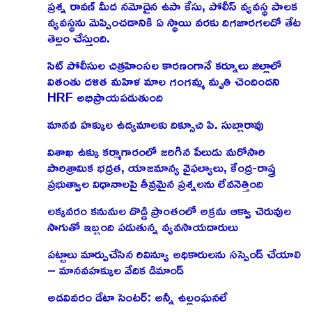
ప్రశ్న రావణ్ మీద నమోదైన ఉపా కేసు, పోలీస్ వ్యవస్థ పాలక
వ్యవస్థను మెప్పించడానికి ఏ స్థాయి వరకు దిగజారగలదో తేట
తెల్లం చేస్తుంది.
సిట్ పోలీసుల చిత్రహింసల కారణంగానే కర్నూలు జిల్లాలో
వితంతు దళిత మహిళ మాల గంగమ్మ మృతి చెందిందని
HRF అభిప్రాయపడుతుంది
మానవ హక్కుల ఉద్యమాలకు దిక్సూచి పి. సుబ్బారావు
విశాఖ ఉక్కు కర్మాగారంలో జరిగిన పేలుడు మరోసారి
పారిశ్రామిక భద్రత, యాజమాన్య వైఫల్యాలు, కేంద్ర-రాష్త్ర
ప్రభుత్వాల విధానాలపై తీవ్రమైన ప్రశ్నలను లేవనెత్తింది
లక్కవరం కనుమల దొడ్డి ప్రాంతంలో అక్రమ ఆక్వా చెరువుల
సాగుతో ఇబ్బంది పడుతున్న వ్యవసాయదారులు
పట్టాలు మార్పుచేసిన రివిన్యూ అధికారులను సస్పెండ్ చేయాలి
– మానవహక్కుల వేదిక డిమాండ్
అడవివరం డేటా సెంటర్: అన్నీ ఉల్లంఘనలే