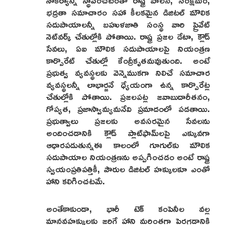
భద్రతా సమాచారం సహా కీలకమైన డిజిటల్ మౌలిక
సదుపాయాలన్నీ బహుళజాతి సంస్థ వారి ప్రైవేట్
నెట్‌వర్క్‌ చేతుల్లోకి పోతాయి. రాష్ట్ర ప్రజల డేటా, క్లౌడ్
సేవలు, ఏఐ మౌలిక సదుపాయాలపై నియంత్రణ
కార్పొరేట్ చేతుల్లో కేంద్రీకృతమవుతుంది. అంటే
ప్రభుత్వ వ్యవస్థలకు వెన్నెముకగా నిలిచే సమాచార
వ్యవస్థలన్నీ లాభార్జనే ధ్యేయంగా ఉన్న కార్పొరేట్ల
చేతుల్లోకి పోతాయి. ప్రజలపట్ల జవాబుదారీతనం,
గోప్యత, ప్రజాస్వామ్యమనేవి ప్రమాదంలో పడతాయి.
ప్రభుత్వాలు ప్రజలకు అవసరమైన సేవలను
అందించడానికి క్లౌడ్ ప్లాట్‌ఫామ్‌లపై ఎక్కువగా
ఆధారపడుతున్నఈ కాలంలో గూగుల్‌కు మౌలిక
సదుపాయాల నియంత్రణను అప్పగించడం అంటే రాష్ట్ర
స్వయంప్రతిపత్తికీ, పౌరుల డిజిటల్ హక్కులకూ ఎంతో
హాని కలిగించటమే.
అంతేకాకుండా, భారీ టెక్ కంపెనీల వల్ల
మానవహక్కులకు జరిగే హాని మరింతగా పెరగడానికి