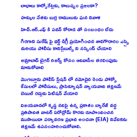
లాభాలు కార్పోరేట్లకు, కాలుష్యం ప్రజలకా?
హక్కుల నేతకు బుర్ర రాములుకు ఘన నివాళి
హెచ్.ఆర్.ఎఫ్ కి పవన్ కోరాడ తో సంబంధం లేదు
గిరగాని సురేష్ పై థర్డ్ డిగ్రీ ప్రయోగించిన శాలిగౌరారం ఎస్సై
మరియు పోలీసు కానిస్టేబుల్స్ ని సస్పెండ్ చేయాలి
అమ్రాబాద్ టైగర్ రిజర్వ్ కోసం ఆదివాసీల తరలింపును
మానుకోవాలి
మొగల్తూరు పోలీస్ స్టేషన్ లో నమోదైన రెండు పోక్సో
కేసులలో పోలీసులు, ప్రాసిక్యూషన్ న్యాయవాది తక్షణమే
బెయిల్ రద్దుకు పిటిషన్ వేయాలి
విజయవాడలో కృష్ణ నదిపై ఉన్న ప్రకాశం బ్యారేజ్ వద్ద
ప్రతిపాదిత వాటర్ ఏరోడ్రోమ్ కొరకు రూపొందించిన
ముసాయిదా పర్యావరణ ప్రభావ అంచనా (EIA) నివేదికను
తక్షణమే ఉపసంహరించుకోవాలి.