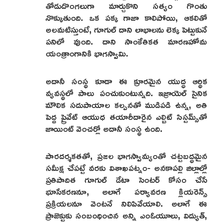
తోడుదొంగలుగా మార్చుకొని సత్యం గొంతు
నొక్కుతుంది. ఒక పక్క గాజా కాలిపోయి, ఆకలితో
అలమటిస్తుంటే, గూగుల్ దాని లాభాలను లెక్క పెట్టుకునే
పనిలో వుంది. దాని సాంకేతికత మారణహోమ
యంత్రాంగానికి భాగస్వామి.
అదానీ సంస్థ కూడా ఈ క్రూరమైన యుద్ధ ఆర్థిక
వ్యవస్థలో పాలు పంచుకుంటున్నది. ఇజ్రాయెల్ సైనిక
మౌలిక సదుపాయాల కల్పనతో ముడిపడి ఉన్న, అతి
పెద్ద ప్రైవేట్ ఆయుధ తయారీదారైన ఎల్బిట్ సిస్టమ్స్‌తో
జాయింట్ వెంచర్లో అదానీ సంస్థ ఉంది.
పారదర్శకతతో, ప్రజల భాగస్వామ్యంతో చట్టబద్ధమైన
సమీక్ష చేపట్టే వరకు విశాఖపట్నం- అనకాపల్లి జిల్లాల్లో
ప్రతిపాదిత గూగుల్ డేటా సెంటర్ కోసం చేసే
భూసేకరణనూ, అలాగే పర్యావరణ క్లియరెన్స్
ప్రక్రియలనూ వెంటనే నిలిపివేయాలి. అలాగే ఈ
ప్రాజెక్టుకు సంబంధించిన అన్ని ఎంఓయూలు, విద్యుత్,