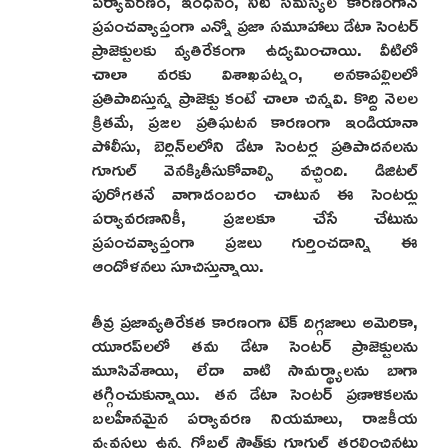
పర్యావరణం, ఇంధనం, నీటి సమస్యల కారణంగానే
ప్రపంచవ్యాప్తంగా ఎన్నో ప్రజా సమూహాలు డేటా సెంటర్
ప్రాజెక్టులకు వ్యతిరేకంగా ఉద్యమించాయి. వీటిలో
చాలా వరకు విశాఖపట్నం, అనకాపల్లిలలో
ప్రతిపాదిస్తున్న ప్రాజెక్టు కంటే చాలా చిన్నవి. కొద్ది నెలల
క్రితమే, ప్రజల ప్రతిఘటన కారణంగా ఇండియానా
పోలీసు, బెర్లిన్‌లలోని డేటా సెంటర్ల ప్రతిపాదనలను
గూగుల్ వెనక్కితీసుకోవాల్సి వచ్చింది. డిజిటల్
పురోగతనే వాగాడంబరం చాటున ఈ సెంటర్లు
పర్యావరణానికీ, ప్రజలకూ చేసే చేటును
ప్రపంచవ్యాప్తంగా ప్రజలు గుర్తించడాన్ని ఈ
ఆందోళనలు సూచిస్తున్నాయి.
తీవ్ర ప్రజావ్యతిరేకత కారణంగా టెక్ దిగ్గజాలు అమెరికా,
యూరప్‌లలో తమ డేటా సెంటర్ ప్రాజెక్టులను
మూసివేశాయి, లేదా వాటి సామర్థ్యాలను బాగా
తగ్గించుకున్నాయి. తన డేటా సెంటర్ ప్రణాళికలను
బలహీనమైన పర్యావరణ నియమాలు, రాజకీయ
వ్యవస్థలు ఉన్న గ్లోబల్ సౌత్‌కు గూగుల్ తరలించినట్లు