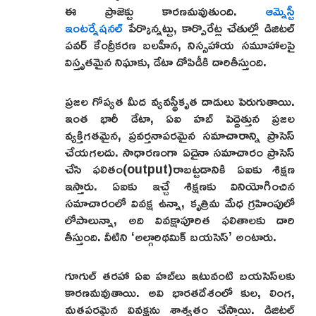
ఈ ప్రాజెక్టు కారణమవుతుంది.
ఆమ్నెస్టీ
ఇంటర్నేషనల్
పేర్కొన్నట్టు, కార్పొరేట్ల చేతుల్లో డిజిటల్
పవర్ కేంద్రీకరణ బలహీన, నిస్సహాయ సమూహాలపై
విస్తృతమైన నిఘాకు, డేటా దోపిడీకి దారితీస్తుంది.
ప్రజల గోప్యత మీద వ్యవస్థీకృత దాడులు పెరుగుతాయి.
ఇంత భారీ డేటా, ఏఐ హబ్ పెద్దెత్తున ప్రజల
వ్యక్తిగతమైన, ప్రవర్తనాపరమైన సమాచారాన్ని ప్రాసెస్
చేయగలదు. సాధారణంగా ఏదైనా సమాచారం ప్రాసెస్
చేసి ఫలితం(output)రాబట్టడానికి ఏఐకు శిక్షణ
ఇస్తారు. ఏఐకు ఇచ్చే శిక్షణకు వినియోగించిన
సమాచారంలో వివక్ష ఉన్నా, కృత్రిమ మేధ గ్రహింపులో
లోపాలున్నా, అది వివక్షాపూరిత ఫలితాలకు దారి
తీస్తుంది. వీటిని ‘అల్గారిథమిక్ బయసెస్’ అంటారు.
గూగుల్ తరహా ఏఐ హబ్‌లు ఇటువంటి బయసెస్‌లకు
కారణమవుతాయి. అవి భారతదేశంలో కుల, లింగ,
మతపరమైన వివక్షను శాశ్వతం చేస్తాయి. డిజిటల్