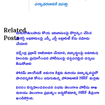
పర్యావరణానికి విపత్తు
Related
మనుబోతులపాడు కోయ ఆదివాసులపై దౌర్జన్యం చేసిన
Posts
ఫారెస్ట్ అధికారులపై ఎస్సీ ఎస్టీ అట్రాసిటీ కేసు నమోదు
చేయాలి
ధర్మేంద్ర ప్రధాన్ రాజీనామా చేయాలి, విద్యార్థులపై అమానుష
హింసను ప్రయోగించిన పోలీసులపై చట్టపరమైన చర్యలు
తీసుకోవాలి
సోనమ్ వాంగ్‌చుక్ ఆమరణ దీక్షకు మరియు విద్యావ్యవస్థలో
పారదర్శకత కోసం జరుగుతున్న పోరాటానికి HRF మద్దతు
విరసం నిర్వహించదలచిన సభను తెలంగాణ పోలీసు శాఖ
మరియు తెలంగాణ ప్రభుత్వం అడ్డుకోవడాన్ని HRF తీవ్రంగా
ఖండిస్తోంది.