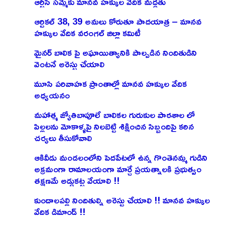
ఆర్టీసీ సమ్మెకు మానవ హక్కుల వేదిక మద్దతు
ఆర్టికల్ 38, 39 అమలు కోరుతూ పాదయాత్ర – మానవ
హక్కుల వేదిక వరంగల్ జిల్లా కమిటీ
మైనర్ బాలిక పై అఘాయిత్యానికి పాల్పడిన నిందితుడిని
వెంటనే అరెస్టు చేయాలి
మూసి పరివాహక ప్రాంతాల్లో మానవ హక్కుల వేదిక
అధ్యయనం
మహాత్మ జ్యోతిబాపూలే బాలికల గురుకుల పాఠశాల లో
పిల్లలను మోకాళ్ళపై నిలబెట్టి శిక్షించిన సిబ్బందిపై కఠిన
చర్యలు తీసుకోవాలి
ఆకివీడు మండలంలోని పెదపేటలో ఉన్న గొంతెనమ్మ గుడిని
అక్రమంగా రామాలయంగా మార్చే ప్రయత్నాలకి ప్రభుత్వం
తక్షణమే అడ్డుకట్ట వేయాలి !!
కుందాలపల్లి నిందితుల్ని అరెస్టు చేయాలి !! మానవ హక్కుల
వేదిక డిమాండ్ !!