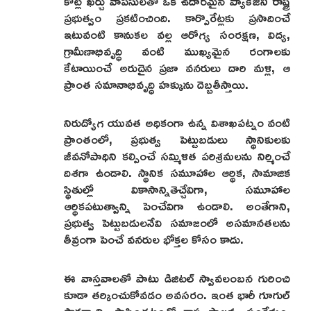
కోట్ల ఖర్చు వాపసులతో ఒక ఉదారమైన ప్యాకేజీని రాష్ట్ర
ప్రభుత్వం ప్రకటించింది. కార్పొరేట్లకు ప్రసాదించే
ఇటువంటి కానుకల వల్ల ఆరోగ్య సంరక్షణ, విద్య,
గ్రామీణాభివృద్ధి వంటి ముఖ్యమైన రంగాలకు
కేటాయించే అరుదైన ప్రజా వనరులు దారి మళ్లి, ఆ
ప్రాంత సమానాభివృద్ధి హక్కును దెబ్బతీస్తాయి.
నిరుద్యోగ యువత అధికంగా ఉన్న విశాఖపట్నం వంటి
ప్రాంతంలో, ప్రభుత్వ పెట్టుబడులు స్థానికులకు
జీవనోపాధిని కల్పించే సమ్మిళిత పరిశ్రమలను నిర్మించే
దిశగా ఉండాలి. స్థానిక సమూహాల ఆర్థిక, సామాజిక
స్థితుల్లో వికాసాన్నితెచ్చేవిగా, సమూహాల
ఆర్థికపటుత్వాన్ని పెంచేవిగా ఉండాలి. అంతేగాని,
ప్రభుత్వ పెట్టుబడులనేవి సమాజంలో అసమానతలను
తీవ్రంగా పెంచే వనరుల భోక్తల కోసం కాదు.
ఈ వాస్తవాలతో పాటు డిజిటల్ స్వావలంబన గురించి
కూడా తర్కించుకోవడం అవసరం. ఇంత భారీ గూగుల్
సౌకర్యాన్ని స్థాపించటంతో రాష్ట్ర పాలన, సంక్షేమం,