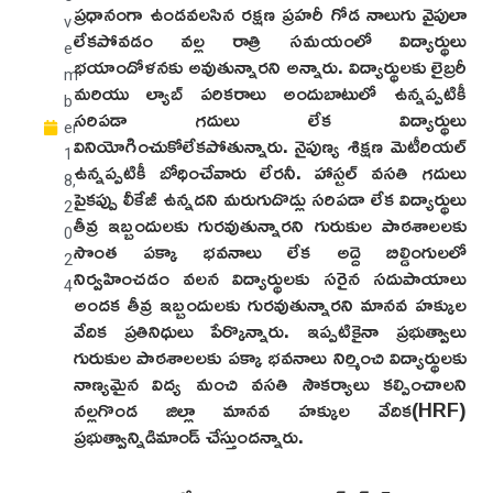
ప్రధానంగా ఉండవలసిన రక్షణ ప్రహరీ గోడ నాలుగు వైపులా
v
లేకపోవడం వల్ల రాత్రి సమయంలో విద్యార్థులు
e
భయాందోళనకు అవుతున్నారని అన్నారు. విద్యార్థులకు లైబ్రరీ
m
మరియు ల్యాబ్ పరికరాలు అందుబాటులో ఉన్నప్పటికీ
b
సరిపడా గదులు లేక విద్యార్థులు
er
వినియోగించుకోలేకపోతున్నారు. నైపుణ్య శిక్షణ మెటీరియల్
1
ఉన్నప్పటికీ బోధించేవారు లేరనీ. హాస్టల్ వసతి గదులు
8,
పైకప్పు లీకేజీ ఉన్నదని మరుగుదొడ్లు సరిపడా లేక విద్యార్థులు
2
తీవ్ర ఇబ్బందులకు గురవుతున్నారని గురుకుల పాఠశాలలకు
0
సొంత పక్కా భవనాలు లేక అద్దె బిల్డింగులలో
2
నిర్వహించడం వలన విద్యార్థులకు సరైన సదుపాయాలు
4
అందక తీవ్ర ఇబ్బందులకు గురవుతున్నారని మానవ హక్కుల
వేదిక ప్రతినిధులు పేర్కొన్నారు. ఇప్పటికైనా ప్రభుత్వాలు
గురుకుల పాఠశాలలకు పక్కా భవనాలు నిర్మించి విద్యార్థులకు
నాణ్యమైన విద్య మంచి వసతి సౌకర్యాలు కల్పించాలని
నల్లగొండ జిల్లా మానవ హక్కుల వేదిక(HRF)
ప్రభుత్వాన్నిడిమాండ్ చేస్తుందన్నారు.