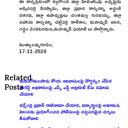
ఈ కార్యక్రమంలో నల్లగొండ జిల్లా హెచ్ఆర్ఎఫ్ అధ్యక్షుడు
అక్కెనపల్లి వీరస్వామి, జిల్లా ప్రధాన కార్యదర్శి అద్దంకి
దశరథ, జిల్లా ఉపాధ్యక్షులు చింతమల్ల గురవయ్య, జిల్లా
సహాయ కార్యదర్శి చెట్టిపల్లి కాశీరాం, మహమ్మద్ జరిన,
గడ్డం వెంకటరమణ,మహమ్మద్ ఫయాజ్ లు పాల్గొన్నారు.
ముత్యాలమ్మగూడెం,
17-11-2024
Related
మనుబోతులపాడు కోయ ఆదివాసులపై దౌర్జన్యం చేసిన
Posts
ఫారెస్ట్ అధికారులపై ఎస్సీ ఎస్టీ అట్రాసిటీ కేసు నమోదు
చేయాలి
ధర్మేంద్ర ప్రధాన్ రాజీనామా చేయాలి, విద్యార్థులపై అమానుష
హింసను ప్రయోగించిన పోలీసులపై చట్టపరమైన చర్యలు
తీసుకోవాలి