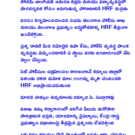
సోనమ్ వాంగ్‌చుక్ ఆమరణ దీక్షకు మరియు విద్యావ్యవస్థలో
పారదర్శకత కోసం జరుగుతున్న పోరాటానికి HRF మద్దతు
విరసం నిర్వహించదలచిన సభను తెలంగాణ పోలీసు శాఖ
మరియు తెలంగాణ ప్రభుత్వం అడ్డుకోవడాన్ని HRF తీవ్రంగా
ఖండిస్తోంది.
ప్రశ్న రావణ్ మీద నమోదైన ఉపా కేసు, పోలీస్ వ్యవస్థ పాలక
వ్యవస్థను మెప్పించడానికి ఏ స్థాయి వరకు దిగజారగలదో తేట
తెల్లం చేస్తుంది.
సిట్ పోలీసుల చిత్రహింసల కారణంగానే కర్నూలు జిల్లాలో
వితంతు దళిత మహిళ మాల గంగమ్మ మృతి చెందిందని
HRF అభిప్రాయపడుతుంది
మానవ హక్కుల ఉద్యమాలకు దిక్సూచి పి. సుబ్బారావు
విశాఖ ఉక్కు కర్మాగారంలో జరిగిన పేలుడు మరోసారి
పారిశ్రామిక భద్రత, యాజమాన్య వైఫల్యాలు, కేంద్ర-రాష్త్ర
ప్రభుత్వాల విధానాలపై తీవ్రమైన ప్రశ్నలను లేవనెత్తింది
లక్కవరం కనుమల దొడ్డి ప్రాంతంలో అక్రమ ఆక్వా చెరువుల