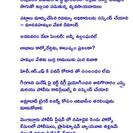
సాగుతో ఇబ్బంది పడుతున్న వ్యవసాయదారులు
పట్టాలు మార్పుచేసిన రివిన్యూ అధికారులను సస్పెండ్ చేయాలి
– మానవహక్కుల వేదిక డిమాండ్
అడవివరం డేటా సెంటర్: అన్నీ ఉల్లంఘనలే
లాభాలు కార్పోరేట్లకు, కాలుష్యం ప్రజలకా?
హక్కుల నేతకు బుర్ర రాములుకు ఘన నివాళి
హెచ్.ఆర్.ఎఫ్ కి పవన్ కోరాడ తో సంబంధం లేదు
గిరగాని సురేష్ పై థర్డ్ డిగ్రీ ప్రయోగించిన శాలిగౌరారం ఎస్సై
మరియు పోలీసు కానిస్టేబుల్స్ ని సస్పెండ్ చేయాలి
అమ్రాబాద్ టైగర్ రిజర్వ్ కోసం ఆదివాసీల తరలింపును
మానుకోవాలి
మొగల్తూరు పోలీస్ స్టేషన్ లో నమోదైన రెండు పోక్సో
కేసులలో పోలీసులు, ప్రాసిక్యూషన్ న్యాయవాది తక్షణమే
బెయిల్ రద్దుకు పిటిషన్ వేయాలి