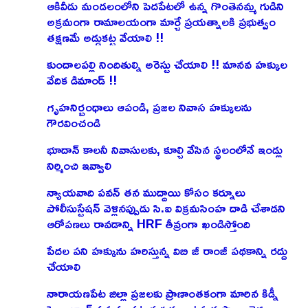
ఆకివీడు మండలంలోని పెదపేటలో ఉన్న గొంతెనమ్మ గుడిని
అక్రమంగా రామాలయంగా మార్చే ప్రయత్నాలకి ప్రభుత్వం
తక్షణమే అడ్డుకట్ట వేయాలి !!
కుందాలపల్లి నిందితుల్ని అరెస్టు చేయాలి !! మానవ హక్కుల
వేదిక డిమాండ్ !!
గృహనిర్బంధాలు ఆపండి, ప్రజల నివాస హక్కులను
గౌరవించండి
భూదాన్ కాలనీ నివాసులకు, కూల్చి వేసిన స్థలంలోనే ఇండ్లు
నిర్మించి ఇవ్వాలి
న్యాయవాది పవన్ తన ముద్దాయి కోసం కర్నూలు
పోలీసుస్టేషన్ వెళ్లినప్పుడు సి.ఐ విక్రమసింహ దాడి చేశాడని
ఆరోపణలు రావడాన్ని HRF తీవ్రంగా ఖండిస్తోంది
పేదల పని హక్కును హరిస్తున్న విబి జీ రాంజీ పథకాన్ని రద్దు
చేయాలి
నారాయణపేట జిల్లా ప్రజలకు ప్రాణాంతకంగా మారిన కిడ్నీ