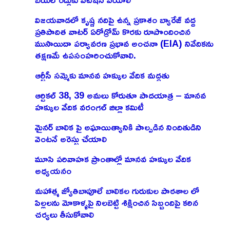
విజయవాడలో కృష్ణ నదిపై ఉన్న ప్రకాశం బ్యారేజ్ వద్ద
ప్రతిపాదిత వాటర్ ఏరోడ్రోమ్ కొరకు రూపొందించిన
ముసాయిదా పర్యావరణ ప్రభావ అంచనా (EIA) నివేదికను
తక్షణమే ఉపసంహరించుకోవాలి.
ఆర్టీసీ సమ్మెకు మానవ హక్కుల వేదిక మద్దతు
ఆర్టికల్ 38, 39 అమలు కోరుతూ పాదయాత్ర – మానవ
హక్కుల వేదిక వరంగల్ జిల్లా కమిటీ
మైనర్ బాలిక పై అఘాయిత్యానికి పాల్పడిన నిందితుడిని
వెంటనే అరెస్టు చేయాలి
మూసి పరివాహక ప్రాంతాల్లో మానవ హక్కుల వేదిక
అధ్యయనం
మహాత్మ జ్యోతిబాపూలే బాలికల గురుకుల పాఠశాల లో
పిల్లలను మోకాళ్ళపై నిలబెట్టి శిక్షించిన సిబ్బందిపై కఠిన
చర్యలు తీసుకోవాలి