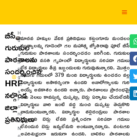
Skip
Main
to
Men
content
బీసీ
H
మానవ హక్కుల వేదిక ప్రతినిధులు కట్టంగూరు మండలం
u
గురుకుల
ముత్యాలమ్మ గూడెంలొ గల మహాత్మ జ్యోతిరావు పూలే బీసీ
m
గురుకుల పాఠశాలను సందర్శించడం జరిగింది. గురుకుల
పాఠశాలను
a
పాఠశాల వసతి గృహంలో విద్యార్థులకు సరిపడా గదులు
n
లేక విద్యార్థులు తీవ్ర ఇబ్బందులకు గురువుతున్నారని. మొత్తం
సందర్శించిన
Ri
నాలుగు గదులలో 379 మంది విద్యార్థులను ఉంచడం వల్ల
g
HRF
విద్యార్థులకు అసౌకర్యంగా ఉందని అనారోగ్యాలకు గురి
ht
అయ్యే అవకాశం ఉందని అన్నారు. పాఠశాలలు ప్రారంభమై
నల్గొండ
s
ఆరు నెలలు కావస్తున్న దుప్పట్లు, బెడ్లు ఏర్పాటు చేయలేదనీ
F
జిల్లా
విద్యార్థులు వారి ఇంటి వద్ద నుంచి దుప్పట్లు తెచ్చుకొని
o
వాడుకుంటున్నారని. విద్యార్థుల తల్లిదండ్రులు పాఠశాల
ప్రతినిధులు
ru
సిబ్బందిని బెడ్లు లేవని ప్రశ్నించగా సరిపడా గదులు
m
లేనందున బెడ్లు ఇవ్వలేమని అంటున్నారన్నారు. వంటగది
N
అపరిశుభ్రంగా ఇరుకుగా ఉందని. బాలికల పాఠశాలకు
o