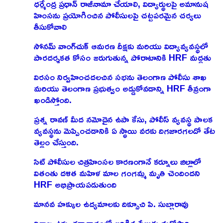
ధర్మేంద్ర ప్రధాన్ రాజీనామా చేయాలి, విద్యార్థులపై అమానుష
హింసను ప్రయోగించిన పోలీసులపై చట్టపరమైన చర్యలు
తీసుకోవాలి
సోనమ్ వాంగ్‌చుక్ ఆమరణ దీక్షకు మరియు విద్యావ్యవస్థలో
పారదర్శకత కోసం జరుగుతున్న పోరాటానికి HRF మద్దతు
విరసం నిర్వహించదలచిన సభను తెలంగాణ పోలీసు శాఖ
మరియు తెలంగాణ ప్రభుత్వం అడ్డుకోవడాన్ని HRF తీవ్రంగా
ఖండిస్తోంది.
ప్రశ్న రావణ్ మీద నమోదైన ఉపా కేసు, పోలీస్ వ్యవస్థ పాలక
వ్యవస్థను మెప్పించడానికి ఏ స్థాయి వరకు దిగజారగలదో తేట
తెల్లం చేస్తుంది.
సిట్ పోలీసుల చిత్రహింసల కారణంగానే కర్నూలు జిల్లాలో
వితంతు దళిత మహిళ మాల గంగమ్మ మృతి చెందిందని
HRF అభిప్రాయపడుతుంది
మానవ హక్కుల ఉద్యమాలకు దిక్సూచి పి. సుబ్బారావు
విశాఖ ఉక్కు కర్మాగారంలో జరిగిన పేలుడు మరోసారి