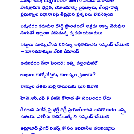
పారిశ్రామిక భద్రత, యాజమాన్య వైఫల్యాలు, కేంద్ర-రాష్త్ర
ప్రభుత్వాల విధానాలపై తీవ్రమైన ప్రశ్నలను లేవనెత్తింది
లక్కవరం కనుమల దొడ్డి ప్రాంతంలో అక్రమ ఆక్వా చెరువుల
సాగుతో ఇబ్బంది పడుతున్న వ్యవసాయదారులు
పట్టాలు మార్పుచేసిన రివిన్యూ అధికారులను సస్పెండ్ చేయాలి
– మానవహక్కుల వేదిక డిమాండ్
అడవివరం డేటా సెంటర్: అన్నీ ఉల్లంఘనలే
లాభాలు కార్పోరేట్లకు, కాలుష్యం ప్రజలకా?
హక్కుల నేతకు బుర్ర రాములుకు ఘన నివాళి
హెచ్.ఆర్.ఎఫ్ కి పవన్ కోరాడ తో సంబంధం లేదు
గిరగాని సురేష్ పై థర్డ్ డిగ్రీ ప్రయోగించిన శాలిగౌరారం ఎస్సై
మరియు పోలీసు కానిస్టేబుల్స్ ని సస్పెండ్ చేయాలి
అమ్రాబాద్ టైగర్ రిజర్వ్ కోసం ఆదివాసీల తరలింపును