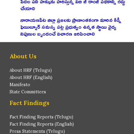
పేదల పని హక్కును హరిస్తున్న విబి జీ రాంజీ పథకాన్ని రద్దు
చేయాలి
నారాయణపేట జిల్లా ప్రజలకు ప్రాణాంతకంగా మారిన కిడ్నీ
ఫెయిల్యూర్ సమస్య పట్ల ప్రభుత్వం ఉన్నత స్థాయి వైద్య
నిపుణుల బృందంచే విచారణ జరిపించాలి
About Us
About HRF (Telugu)
About HRF (English)
Manifesto
State Committees
Fact Findings
Fact Finding Reports (Telugu)
Fact Finding Reports (English)
Press Statements (Telugu)