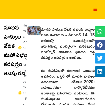
Skip
Main
to
Men
content
మానవ
Hu
మానవ హక్కుల వేదిక ఉభయ రాష్ట్రాల
m
హక్కుల
పదవ మహాసభలు డిసెంబర్ 14, 15
an
తారీకుల్లో అనంతపురంలో
వేదిక
Rig
జరుగుతున్న సందర్భంగా మలికిపురం
ht
అంబేద్కర్ సామాజిక భవనం వద్ద
మహాసభల
s
కరపత్రం ఆవిష్కరణ జరిగింది.
Fo
కరపత్రం
ru
ఈ మహాసభలో కులగణన ఎందుకు
ఆవిష్కరణ
m
అవసరం, బస్తర్ లో మానవ హక్కుల
De
ఉల్లంఘనలు, ఎన్ఈపి-2020:
ce
కాషాయికరణ- కార్పొరేటీకరణ
m
అంశాలపై ప్రసంగాలు ఉంటాయి. ఈ
be
మహాసభలను విజయవంతం
r 8,
చేయాలని మానవ హక్కుల వేదిక
20