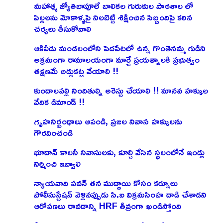
మహాత్మ జ్యోతిబాపూలే బాలికల గురుకుల పాఠశాల లో
పిల్లలను మోకాళ్ళపై నిలబెట్టి శిక్షించిన సిబ్బందిపై కఠిన
చర్యలు తీసుకోవాలి
ఆకివీడు మండలంలోని పెదపేటలో ఉన్న గొంతెనమ్మ గుడిని
అక్రమంగా రామాలయంగా మార్చే ప్రయత్నాలకి ప్రభుత్వం
తక్షణమే అడ్డుకట్ట వేయాలి !!
కుందాలపల్లి నిందితుల్ని అరెస్టు చేయాలి !! మానవ హక్కుల
వేదిక డిమాండ్ !!
గృహనిర్బంధాలు ఆపండి, ప్రజల నివాస హక్కులను
గౌరవించండి
భూదాన్ కాలనీ నివాసులకు, కూల్చి వేసిన స్థలంలోనే ఇండ్లు
నిర్మించి ఇవ్వాలి
న్యాయవాది పవన్ తన ముద్దాయి కోసం కర్నూలు
పోలీసుస్టేషన్ వెళ్లినప్పుడు సి.ఐ విక్రమసింహ దాడి చేశాడని
ఆరోపణలు రావడాన్ని HRF తీవ్రంగా ఖండిస్తోంది