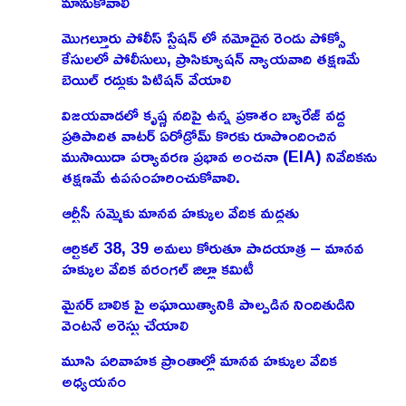
మానుకోవాలి
మొగల్తూరు పోలీస్ స్టేషన్ లో నమోదైన రెండు పోక్సో
కేసులలో పోలీసులు, ప్రాసిక్యూషన్ న్యాయవాది తక్షణమే
బెయిల్ రద్దుకు పిటిషన్ వేయాలి
విజయవాడలో కృష్ణ నదిపై ఉన్న ప్రకాశం బ్యారేజ్ వద్ద
ప్రతిపాదిత వాటర్ ఏరోడ్రోమ్ కొరకు రూపొందించిన
ముసాయిదా పర్యావరణ ప్రభావ అంచనా (EIA) నివేదికను
తక్షణమే ఉపసంహరించుకోవాలి.
ఆర్టీసీ సమ్మెకు మానవ హక్కుల వేదిక మద్దతు
ఆర్టికల్ 38, 39 అమలు కోరుతూ పాదయాత్ర – మానవ
హక్కుల వేదిక వరంగల్ జిల్లా కమిటీ
మైనర్ బాలిక పై అఘాయిత్యానికి పాల్పడిన నిందితుడిని
వెంటనే అరెస్టు చేయాలి
మూసి పరివాహక ప్రాంతాల్లో మానవ హక్కుల వేదిక
అధ్యయనం