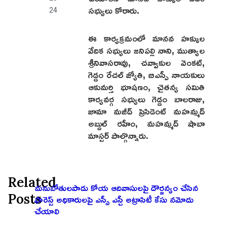
సభ్యులు కోరారు.
24
ఈ కార్యక్రమంలో మానవ హక్కుల
వేదిక సభ్యులు జనిపల్లి నాని, ముత్యాల
శ్రీనివాసరావు, చవ్వాకుల వెంకట్,
గెడ్డం రేచల్ జ్యోతి, బిఎస్పీ నాయకులు
ఆకుమర్తి భూషణం, చైతన్య సమితి
కార్యవర్గ సభ్యులు గెడ్డం బాలరాజు,
జామా మజీద్ ప్రెసిడెంట్ మహమ్మద్
అబ్దుల్ రహీం, మహమ్మద్ షాబా
మాస్టర్ పాల్గొన్నారు.
Related
మనుబోతులపాడు కోయ ఆదివాసులపై దౌర్జన్యం చేసిన
Posts
ఫారెస్ట్ అధికారులపై ఎస్సీ ఎస్టీ అట్రాసిటీ కేసు నమోదు
చేయాలి